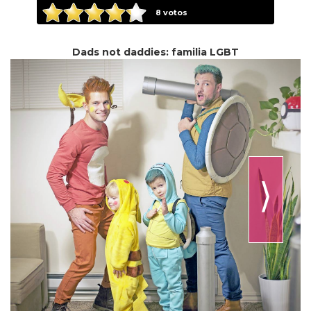
8
votos
Dads not daddies: familia LGBT
⟩