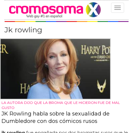
Toggle
navigat
Jk rowling
LA AUTORA DIJO QUE LA BROMA QUE LE HICIERON FUE DE MAL
GUSTO
JK Rowling habla sobre la sexualidad de
Dumbledore con dos cómicos rusos
jk rowling
fue engañada por dos bromistas rusos que le