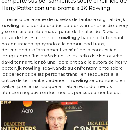
comparte sus pensamientos sobre el reinicio de
Harry Potter con una broma a JK Rowling
El reinicio de la serie de novelas de fantasía original de
jk
rowling
está siendo producido por warner bros discovery
y se emitirá en hbo max a partir de finales de 2026... a
pesar de los esfuerzos de
rowling
y badenoch, tennant
ha continuado apoyando a la comunidad trans,
describiendo la “armamentización” de la comunidad
lgbtq+ como “ludicra&rdquo... el estrella de doctor who,
david tennant, lanzó una ligera crítica a la autora de harry
potter,
jk rowling
, reavivando su enfrentamiento sobre
los derechos de las personas trans... en respuesta a la
crítica de tennant a badenoch,
rowling
se pronunció en
twitter proclamando que él había recibido menos
atención negativa en los medios por sus comentarios...