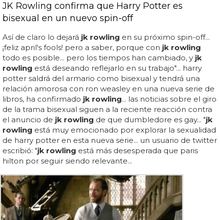
JK Rowling confirma que Harry Potter es
bisexual en un nuevo spin-off
Así de claro lo dejará
jk rowling
en su próximo spin-off...
¡feliz april's fools! pero a saber, porque con
jk rowling
todo es posible... pero los tiempos han cambiado, y
jk
rowling
está deseando reflejarlo en su trabajo"... harry
potter saldrá del armario como bisexual y tendrá una
relación amorosa con ron weasley en una nueva serie de
libros, ha confirmado
jk rowling
... las noticias sobre el giro
de la trama bisexual siguen a la reciente reacción contra
el anuncio de
jk rowling
de que dumbledore es gay... "
jk
rowling
está muy emocionado por explorar la sexualidad
de harry potter en esta nueva serie... un usuario de twitter
escribió: "
jk rowling
está más desesperada que paris
hilton por seguir siendo relevante...