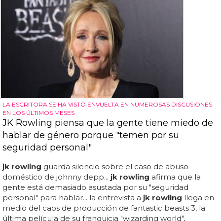
LA ESCRITORA SE HA VISTO ENVUELTA EN NUMEROSAS DISCUSIONES
EN LOS ÚLTIMOS MESES
JK Rowling piensa que la gente tiene miedo de
hablar de género porque "temen por su
seguridad personal"
jk rowling
guarda silencio sobre el caso de abuso
doméstico de johnny depp...
jk rowling
afirma que la
gente está demasiado asustada por su "seguridad
personal" para hablar... la entrevista a
jk rowling
llega en
medio del caos de producción de fantastic beasts 3, la
última película de su franquicia "wizarding world",