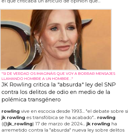
el que criticaba un artículo de opinión que...
"SI DE VERDAD OS IMAGINÁIS QUE VOY A BORRAR MENSAJES
LLAMANDO HOMBRE A UN HOMBRE..."
JK Rowling critica la "absurda" ley del SNP
contra los delitos de odio en medio de la
polémica transgénero
rowling
vive en escocia desde 1993... "el debate sobre si
jk rowling
es transfóbica se ha acabado"...
rowling
(@
jk
_
rowling
) 17 de marzo de 2024...
jk rowling
ha
arremetido contra la "absurda" nueva ley sobre delitos