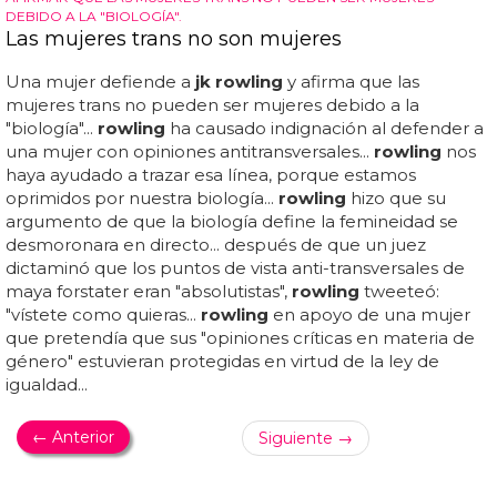
DEBIDO A LA "BIOLOGÍA".
Las mujeres trans no son mujeres
Una mujer defiende a
jk rowling
y afirma que las
mujeres trans no pueden ser mujeres debido a la
"biología"...
rowling
ha causado indignación al defender a
una mujer con opiniones antitransversales...
rowling
nos
haya ayudado a trazar esa línea, porque estamos
oprimidos por nuestra biología...
rowling
hizo que su
argumento de que la biología define la femineidad se
desmoronara en directo... después de que un juez
dictaminó que los puntos de vista anti-transversales de
maya forstater eran "absolutistas",
rowling
tweeteó:
"vístete como quieras...
rowling
en apoyo de una mujer
que pretendía que sus "opiniones críticas en materia de
género" estuvieran protegidas en virtud de la ley de
igualdad...
← Anterior
Siguiente →