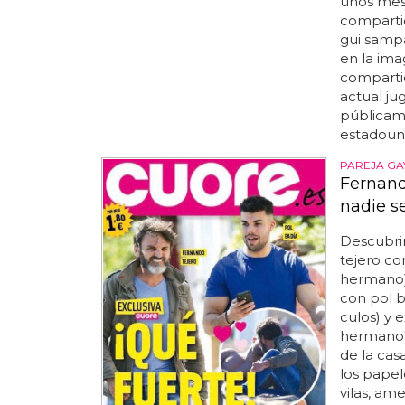
unos mese
compartió
gui sampa
en la ima
compartid
actual jug
públicame
estadouni
PAREJA GA
Fernand
nadie s
Descubrim
tejero co
hermano).
con pol b
culos) y 
hermano' 
de la cas
los papel
vilas, am