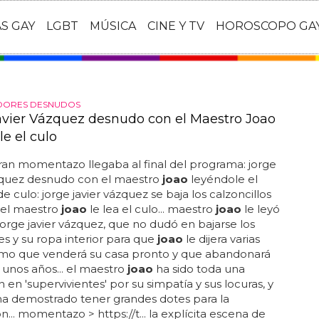
AS GAY
LGBT
MÚSICA
CINE Y TV
HOROSCOPO GA
DORES DESNUDOS
avier Vázquez desnudo con el Maestro Joao
e el culo
ran momentazo llegaba al final del programa: jorge
ázquez desnudo con el maestro
joao
leyéndole el
 de culo: jorge javier vázquez se baja los calzoncillos
 el maestro
joao
le lea el culo... maestro
joao
le leyó
 jorge javier vázquez, que no dudó en bajarse los
s y su ropa interior para que
joao
le dijera varias
omo que venderá su casa pronto y que abandonará
n unos años... el maestro
joao
ha sido toda una
n en 'supervivientes' por su simpatía y sus locuras, y
a demostrado tener grandes dotes para la
n... momentazo > https://t... la explícita escena de