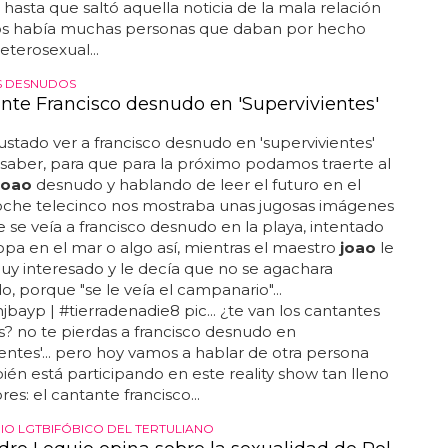
.. hasta que saltó aquella noticia de la mala relación
los había muchas personas que daban por hecho
eterosexual...
S DESNUDOS
ante Francisco desnudo en 'Supervivientes'
gustado ver a francisco desnudo en 'supervivientes'
saber, para que para la próximo podamos traerte al
joao
desnudo y hablando de leer el futuro en el
noche telecinco nos mostraba unas jugosas imágenes
e se veía a francisco desnudo en la playa, intentado
ropa en el mar o algo así, mientras el maestro
joao
le
y interesado y le decía que no se agachara
, porque "se le veía el campanario"...
bayp | #tierradenadie8 pic... ¿te van los cantantes
? no te pierdas a francisco desnudo en
ientes'... pero hoy vamos a hablar de otra persona
én está participando en este reality show tan lleno
res: el cantante francisco...
O LGTBIFÓBICO DEL TERTULIANO