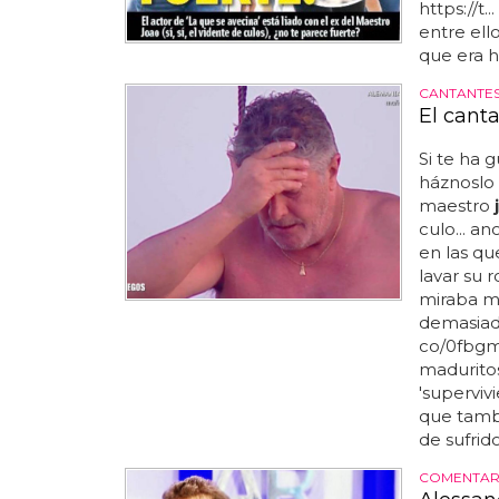
https://t.
entre el
que era h
CANTANTE
El cant
Si te ha 
háznoslo 
maestro
culo... a
en las qu
lavar su 
miraba mu
demasiado
co/0fbgmj
maduritos
'superviv
que tambi
de sufrido
COMENTARI