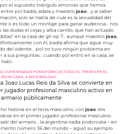
, por el supuesto triángulo amoroso que hemos
entre pol badía, adara y maestro
joao
... y al saber
rmación, solo se habla de cuál es la sexualidad del
te o es todo un montaje para ganar audiencia... nos
 las dudas el cejas y alba carrillo, que han actuado
distas” en la casa de gh vip 7... aunque maestro
joao
,
efinitivamente con él, badía afirma que sigue muy
 del vidente... pol no tuvo ningún problema en
 a sus preguntas... cuando pol entró en la casa, se
habí...
A COMENTARIOS HOMOFÓBICOS TODO EL TIEMPO EN EL
 EN MI CARA, A MIS ESPALDAS”
ta Joao Lucas Reis da Silva se convierte en
er jugador profesional masculino activo en
el armario públicamente
ho historia en el tenis masculino, con
joao
reis
ndose en el primer jugador profesional masculino
 salir del armario... la argentina nadia podoroska – en
mento número 36 del mundo – siguió su ejemplo