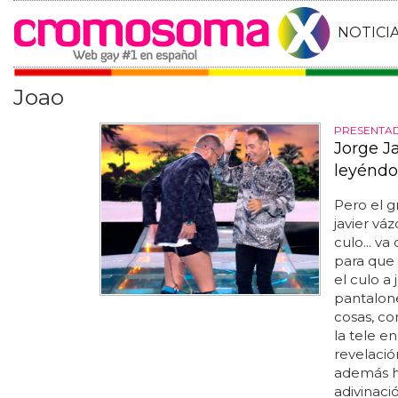
NOTICI
Joao
PRESENTA
Jorge J
leyéndol
Pero el g
javier v
culo... va
para que
el culo a
pantalone
cosas, c
la tele e
revelació
además h
adivinació