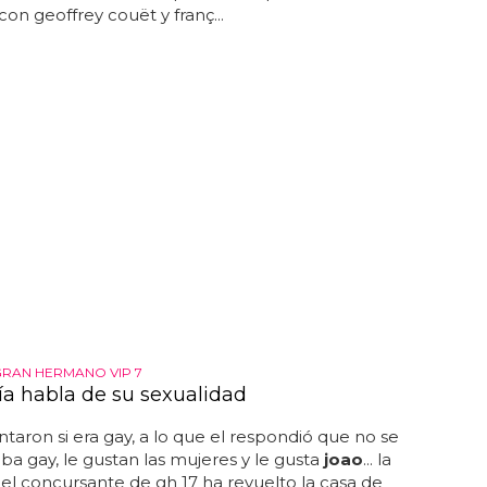
con geoffrey couët y franç...
RAN HERMANO VIP 7
ía habla de su sexualidad
taron si era gay, a lo que el respondió que no se
ba gay, le gustan las mujeres y le gusta
joao
... la
el concursante de gh 17 ha revuelto la casa de