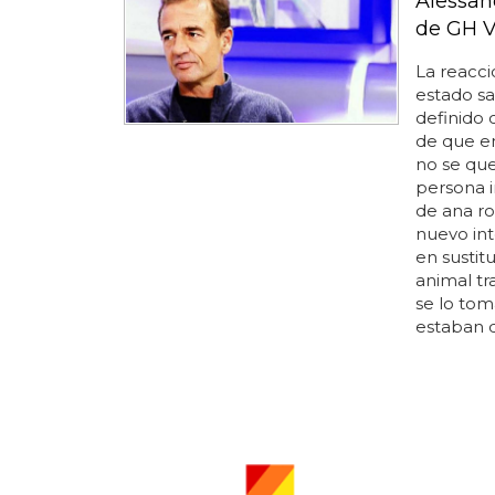
Alessan
de GH V
La reacc
estado sa
definido
de que en
no se que
persona i
de ana ro
nuevo int
en sustitu
animal tr
se lo tom
estaban d