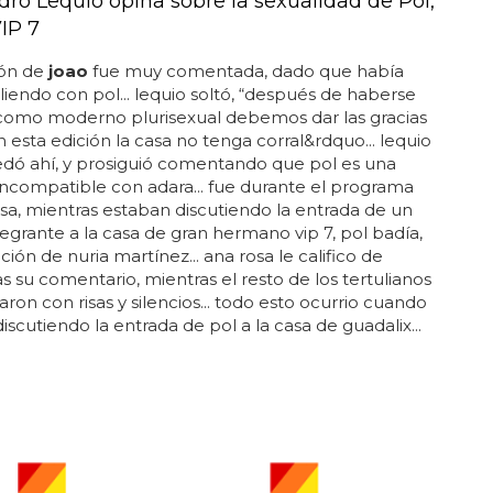
dro Lequio opina sobre la sexualidad de Pol,
IP 7
ión de
joao
fue muy comentada, dado que había
liendo con pol... lequio soltó, “después de haberse
 como moderno plurisexual debemos dar las gracias
 esta edición la casa no tenga corral&rdquo... lequio
dó ahí, y prosiguió comentando que pol es una
ncompatible con adara... fue durante el programa
sa, mientras estaban discutiendo la entrada de un
egrante a la casa de gran hermano vip 7, pol badía,
ción de nuria martínez... ana rosa le califico de
as su comentario, mientras el resto de los tertulianos
aron con risas y silencios... todo esto ocurrio cuando
iscutiendo la entrada de pol a la casa de guadalix...