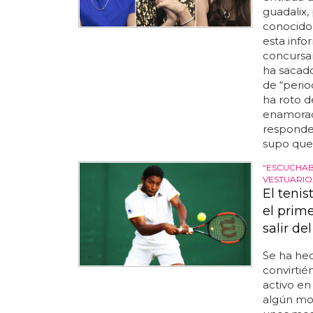
guadalix
conocido 
esta info
concursan
ha sacado
de “perio
ha roto d
enamorado
responder
supo que 
“ESCUCHAB
VESTUARIO,
El tenis
el prim
salir d
Se ha hec
convirtié
activo en
algún mo