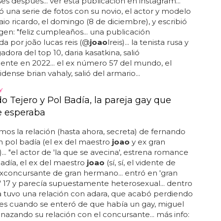
s después... ver esta publicación en instagram...
 una serie de fotos con su novio, el actor y modelo
io ricardo, el domingo (8 de diciembre), y escribió
gen: "feliz cumpleaños... una publicación
a por joão lucas reis (@
joao
lreis)... la tenista rusa y
adora del top 10, daria kasatkina, salió
nte en 2022... el ex número 57 del mundo, el
dense brian vahaly, salió del armario...
Y
o Tejero y Pol Badía, la pareja gay que
e esperaba
os la relación (hasta ahora, secreta) de fernando
n pol badía (el ex del maestro
joao
y ex gran
.. "el actor de 'la que se avecina', estrena romance
adía, el ex del maestro
joao
(sí, sí, el vidente de
exconcursante de gran hermano... entró en 'gran
17 y parecía supuestamente heterosexual... dentro
a tuvo una relación con adara, que acabó perdiendo
es cuando se enteró de que había un gay, miguel
enazando su relación con el concursante... más info: