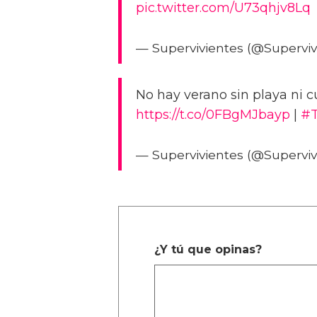
pic.twitter.com/U73qhjv8Lq
— Supervivientes (@Superviv
No hay verano sin playa ni 
https://t.co/0FBgMJbayp
|
#T
— Supervivientes (@Superviv
¿Y tú que opinas?