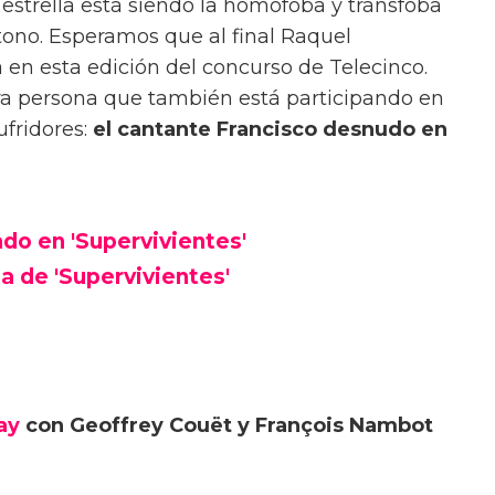
 estrella está siendo la homófoba y tránsfoba
 tono. Esperamos que al final Raquel
a en esta edición del concurso de Telecinco.
ra persona que también está participando en
ufridores:
el cantante Francisco desnudo en
o en 'Supervivientes'
ta de 'Supervivientes'
ay
con Geoffrey Couët y François Nambot