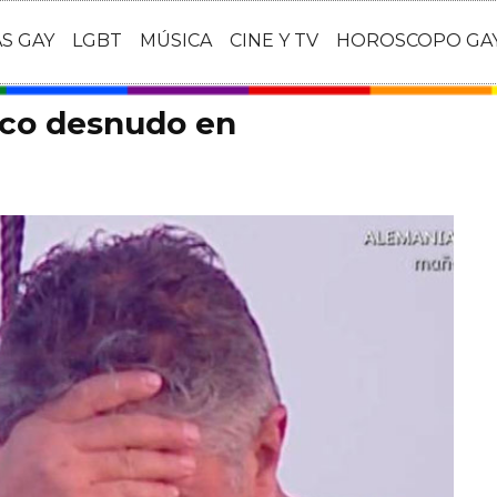
AS GAY
LGBT
MÚSICA
CINE Y TV
HOROSCOPO GA
sco desnudo en