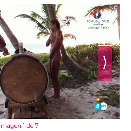
⟩
Imagen 1 de
7