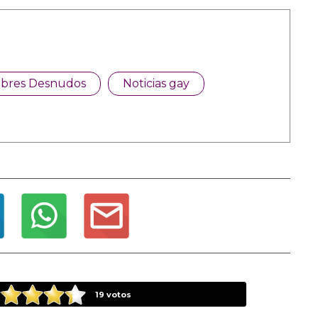
bres Desnudos
Noticias gay
19
votos