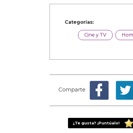
Categorías:
Cine y TV
Hom
Comparte
¿Te gusta? ¡Puntúalo!