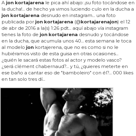
A
jon kortajarena
le pica ahí abajo: ¡su foto tocándose en
la ducha!... de hecho ya vimos luciendo culo en la ducha a
jon kortajarena
desnudo en instagram... una foto
publicada por
jon kortajarena
(@
kortajarena
jon
) el 12
de abr de 2016 a la(s) 1:26 pdt... aquí abajo vía instagram
tienes la foto de
jon kortajarena
desnudo y tocándose
en la ducha, que acumula unos 40... esta semana le toca
al modelo
jon
kortajerena, que no es como si no le
hubiéramos visto de esta guisa en otras ocasiones...
¿quién le sacará estas fotos al actor y modelo vasco?
¿será clément chabernaud?... y tú, ¿quieres meterte en
ese baño a cantar eso de "bamboleiro" con él?... 000 likes
en tan solo tres dí...