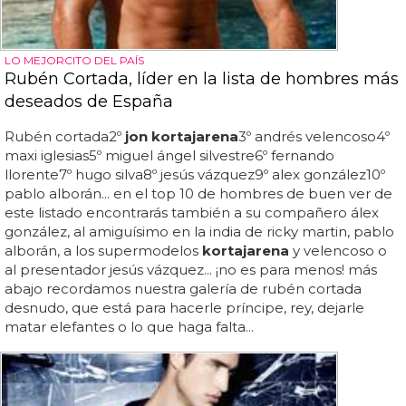
LO MEJORCITO DEL PAÍS
Rubén Cortada, líder en la lista de hombres más
deseados de España
Rubén cortada2º
jon kortajarena
3º andrés velencoso4º
maxi iglesias5º miguel ángel silvestre6º fernando
llorente7º hugo silva8º jesús vázquez9º alex gonzález10º
pablo alborán... en el top 10 de hombres de buen ver de
este listado encontrarás también a su compañero álex
gonzález, al amiguísimo en la india de ricky martin, pablo
alborán, a los supermodelos
kortajarena
y velencoso o
al presentador jesús vázquez... ¡no es para menos! más
abajo recordamos nuestra galería de rubén cortada
desnudo, que está para hacerle príncipe, rey, dejarle
matar elefantes o lo que haga falta...