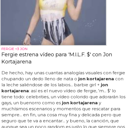
FERGIE <3 JON
Fergie estrena vídeo para 'M.I.L.F. $' con Jon
Kortajarena
De hecho, hay unas cuantas analogías visuales con fergie
chupando un dedo lleno de nata o
jon kortajarena
con
la leche saliéndose de los labios... barbie girl +
jon
kortajarena
: así es el nuevo vídeo de fergie, 'm... $' lo
tiene todo: celebrities, un vídeo colorido que adorarán los
gays, un buenorro como es
jon kortajarena
y
muchísimos escenarios y momentos que rescatar para
siempre... en fin, una cosa muy fina y delicada pero que
seguro que te va a encantar... y bueno, la canción, que
aunque sea un poco random es justo lo que siempre nos