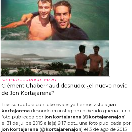
SOLTERO POR POCO TIEMPO
Clément Chabernaud desnudo: ¿el nuevo novio
de Jon Kortajarena?
Tras su ruptura con luke evans ya hemos visto a
jon
kortajarena
desnudo en instagram pidiendo guerra... una
foto publicada por
jon kortajarena
(@
kortajarena
jon
)
el 31 de jul de 2015 a la(s) 9:17 pdt... una foto publicada por
jon kortajarena
(@
kortajarena
jon
) el 3 de ago de 2015