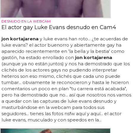
DESNUDO EN LA WEBCAM
El actor gay Luke Evans desnudo en Cam4
jon kortajarena
y luke evans han roto... ¿te acuerdas de
luke evans? el actor buenorro y abiertamente gay ha
aparecido recientemente en 'la bella y la bestia' como
gastón, ha estado enrollado con
jon kortajarena
(aunque ya no están juntos) y nos ha demostrado que los
clichés de los actores gays no pudiendo interpretar
heteros son eso mismo, clichés que cada uno puede
tumbar... obviamente le reconocieron y hasta le hicieron
comentarios un poco en plan "tu carrera está acabada",
pero ha demostrado que no... así que nosotros nos vamos
a quedar con las capturas de luke evans desnudo y
masturbándose en la webcam para todos sus
seguidores... tienes las fotos nsfw aquí y aquí... el actor
luke evans, musculado y con speedos en la...