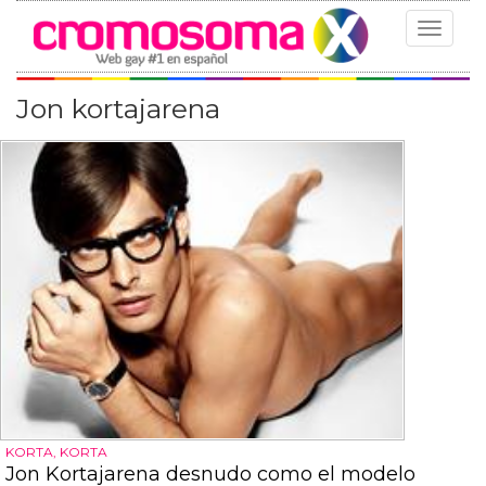
Toggle
navigat
Jon kortajarena
KORTA, KORTA
Jon Kortajarena desnudo como el modelo