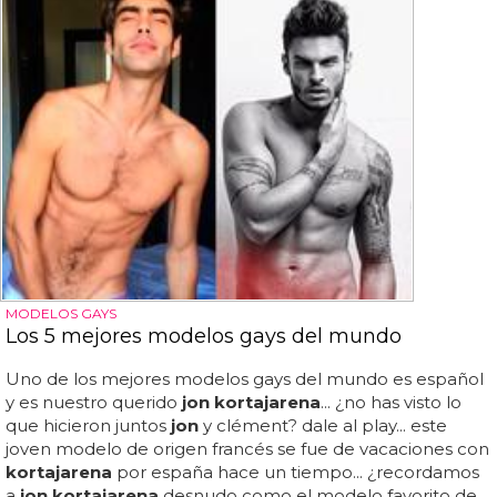
MODELOS GAYS
Los 5 mejores modelos gays del mundo
Uno de los mejores modelos gays del mundo es español
y es nuestro querido
jon kortajarena
... ¿no has visto lo
que hicieron juntos
jon
y clément? dale al play... este
joven modelo de origen francés se fue de vacaciones con
kortajarena
por españa hace un tiempo... ¿recordamos
a
jon kortajarena
desnudo como el modelo favorito de