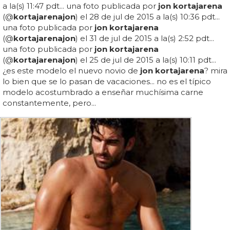
a la(s) 11:47 pdt... una foto publicada por
jon kortajarena
(@
kortajarena
jon
) el 28 de jul de 2015 a la(s) 10:36 pdt...
una foto publicada por
jon kortajarena
(@
kortajarena
jon
) el 31 de jul de 2015 a la(s) 2:52 pdt...
una foto publicada por
jon kortajarena
(@
kortajarena
jon
) el 25 de jul de 2015 a la(s) 10:11 pdt...
¿es este modelo el nuevo novio de
jon kortajarena
? mira
lo bien que se lo pasan de vacaciones... no es el típico
modelo acostumbrado a enseñar muchísima carne
constantemente, pero...