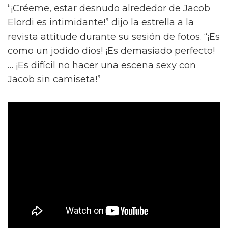
“¡Créeme, estar desnudo alrededor de Jacob
Elordi es intimidante!” dijo la estrella a la
revista attitude durante su sesión de fotos. “¡Es
como un jodido dios! ¡Es demasiado perfecto!
… ¡Es difícil no hacer una escena sexy con
Jacob sin camiseta!”