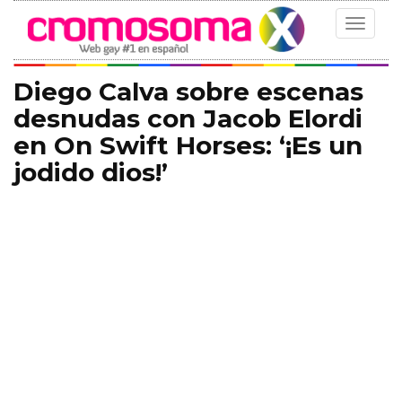
Toggle
navigat
Diego Calva sobre escenas
desnudas con Jacob Elordi
en On Swift Horses: ‘¡Es un
jodido dios!’