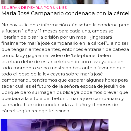
SE LIBRAN DE PISARLA POR UN MES
María José Campanario condenada con la cárcel
No hay suficiente información aún sobre la condena pero
si fuesen 1 año y 11 meses para cada una, ambas se
librarían de pisar la prisión por un mes... ¿ingresará
finalmente maría josé campanario en la cárcel?... a no ser
que tengan antecedentes, entonces entrarían de cabeza
como lady gaga en el vídeo de 'telephone' belén
esteban debe de estar celebrando con cava ya que en
todo momento se ha mostrado bastante a favor de que
todo el peso de la ley cayera sobre maría josé
campanario... tendremos que esperar algunas horas para
saber cuál es el futuro de la señora esposa de jesulín de
ubrique pero su imagen pública ya podemos prever que
quedará a la altura del betún... maría josé campanario y
su madre han sido condenadas a 1 año y 11 meses de
cárcel según recoge telecinco...