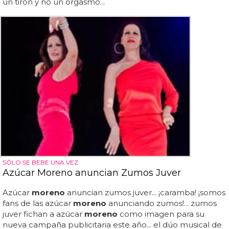
un tirón y no un orgasmo...
SÓLO SE BEBE UNA VEZ
Azúcar Moreno anuncian Zumos Juver
Azúcar
moreno
anuncian zumos juver... ¡caramba! ¡somos
fans de las azúcar
moreno
anunciando zumos!... zumos
juver fichan a azúcar
moreno
como imagen para su
nueva campaña publicitaria este año... el dúo musical de