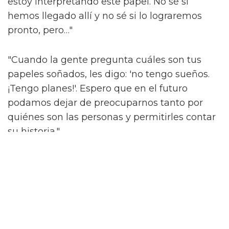
estoy interpretando este papel. No sé si
hemos llegado allí y no sé si lo lograremos
pronto, pero…"
"Cuando la gente pregunta cuáles son tus
papeles soñados, les digo: 'no tengo sueños.
¡Tengo planes!'. Espero que en el futuro
podamos dejar de preocuparnos tanto por
quiénes son las personas y permitirles contar
su historia."
'What It Feels Like For A Girl' se emitirá en
BBC Three y iPlayer el 3 de junio.