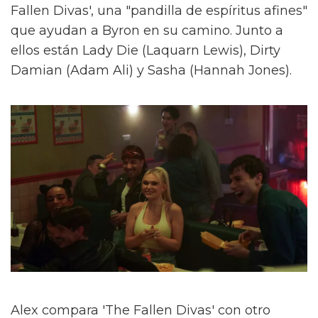
Fallen Divas', una "pandilla de espíritus afines"
que ayudan a Byron en su camino. Junto a
ellos están Lady Die (Laquarn Lewis), Dirty
Damian (Adam Ali) y Sasha (Hannah Jones).
Alex compara 'The Fallen Divas' con otro