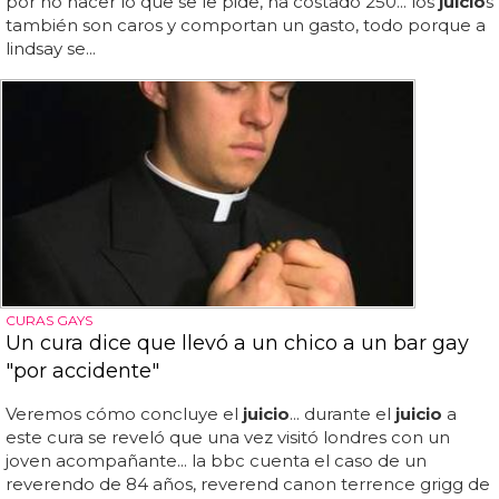
por no hacer lo que se le pide, ha costado 250... los
juicio
s
también son caros y comportan un gasto, todo porque a
lindsay se...
CURAS GAYS
Un cura dice que llevó a un chico a un bar gay
"por accidente"
Veremos cómo concluye el
juicio
... durante el
juicio
a
este cura se reveló que una vez visitó londres con un
joven acompañante... la bbc cuenta el caso de un
reverendo de 84 años, reverend canon terrence grigg de