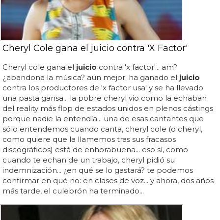
Cheryl Cole gana el juicio contra 'X Factor'
Cheryl cole gana el
juicio
contra 'x factor'... am?
¿abandona la música? aún mejor: ha ganado el
juicio
contra los productores de 'x factor usa' y se ha llevado
una pasta gansa... la pobre cheryl vio como la echaban
del reality más flop de estados unidos en plenos cástings
porque nadie la entendía... una de esas cantantes que
sólo entendemos cuando canta, cheryl cole (o cheryl,
como quiere que la llamemos tras sus fracasos
discográficos) está de enhorabuena... eso sí, como
cuando te echan de un trabajo, cheryl pidió su
indemnización... ¿en qué se lo gastará? te podemos
confirmar en qué no: en clases de voz... y ahora, dos años
más tarde, el culebrón ha terminado...