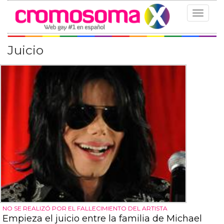
Toggle
navigat
Juicio
NO SE REALIZÓ POR EL FALLECIMIENTO DEL ARTISTA
Empieza el juicio entre la familia de Michael