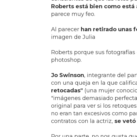
Roberts está bien como está
parece muy feo.
Al parecer
han retirado unas 
imagen de Julia
Roberts porque sus fotografía
photoshop.
Jo Swinson
, integrante del pa
con una queja en la que calif
retocadas"
(una mujer conocid
"imágenes demasiado perfectas e
original para ver si los retoq
no eran tan excesivos como pa
contratos con la actriz,
se vetó
Por una parte, no nos gusta qu