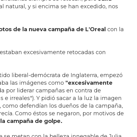
al natural, y si encima se han excedido, nos
fotos de la nueva campaña de L'Oreal
con la
s estaban excesivamente retocadas con
rtido liberal-demócrata de Inglaterra, empezó
icaba las imágenes como
"excesivamente
a por liderar campañas en contra de
 irreales"). Y pidió sacar a la luz la imagen
ues, como defendían los dueños de la campaña,
recía. Como éstos se negaron, por motivos de
 la campaña de golpe.
e se metan con la belleza innegable de Julia