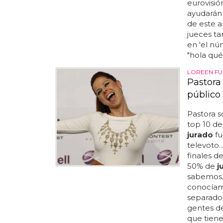
eurovisió
ayudarán 
de este a
jueces ta
en 'el núm
"hola qué.
LOREEN F
Pastora 
público
Pastora s
top 10 de
jurado
fu
televoto.
finales d
50% de
j
sabemos,
conocíam
separado..
gentes de
que tiene