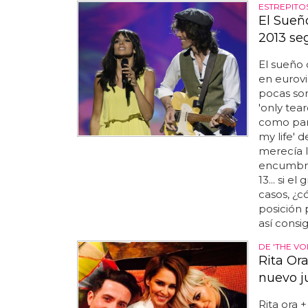
ESTREPITO
El Sueñ
2013 seg
El sueño 
en eurovi
pocas so
'only tea
como para
my life' 
merecía l
encumbró 
13... si e
casos, ¿
posición 
así consig
DE 'THE VOI
Rita Or
nuevo j
Rita ora 