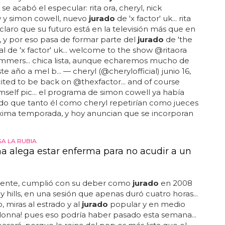
se acabó el especular: rita ora, cheryl, nick
 y simon cowell, nuevo
jurado
de 'x factor' uk... rita
 claro que su futuro está en la televisión más que en
, y por eso pasa de formar parte del
jurado
de 'the
 al de 'x factor' uk... welcome to the show @ritaora
mmers... chica lista, aunque echaremos mucho de
e año a mel b... — cheryl (@cherylofficial) junio 16,
xcited to be back on @thexfactor... and of course
mself pic... el programa de simon cowell ya había
do que tanto él como cheryl repetirían como jueces
óxima temporada, y hoy anuncian que se incorporan
GA LA RUBIA
 alega estar enferma para no acudir a un
ente, cumplió con su deber como
jurado
en 2008
y hills, en una sesión que apenas duró cuatro horas...
, miras al estrado y al
jurado
popular y en medio
onna! pues eso podría haber pasado esta semana...