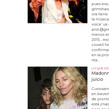
pues eso, 
grimshaw
ora tiene
la música
voice' uk
and @gri
menos est
2015... e
cowell hi
confirma
en la pr
rita...
LO QUE DI
Madonna
juicio
Curiosam
en beverl
de pronto
está ¡mad