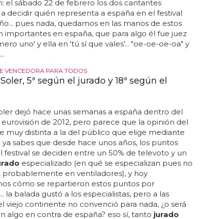
n: el sábado 22 de febrero los dos cantantes
a decidir quién representa a españa en el festival
ño... pues nada, quedamos en las manos de estos
n importantes en españa, que para algo él fue juez
ero uno' y ella en 'tú sí que vales'... "oe-oe-oe-oa" y
..
UE VENCEDORA PARA TODOS
Soler, 5ª según el jurado y 18ª según el
oler dejó hace unas semanas a españa dentro del
 eurovisión de 2012, pero parece que la opinión del
e muy distinta a la del público que elige mediante
.. ya sabes que desde hace unos años, los puntos
el festival se deciden entre un 50% de televoto y un
urado
especializado (en qué se especializan pues no
 probablemente en ventiladores), y hoy
os cómo se repartieron estos puntos por
. la balada gustó a los especialistas, pero a las
l viejo continente no convenció para nada, ¿o será
n algo en contra de españa? eso sí, tanto
jurado