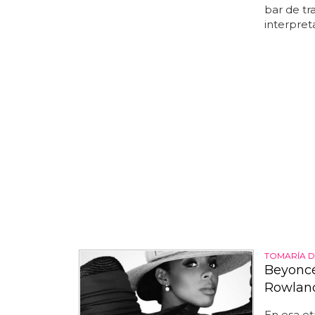
bar de tr
interpret
TOMARÍA D
Beyoncé
Rowlan
En esa e