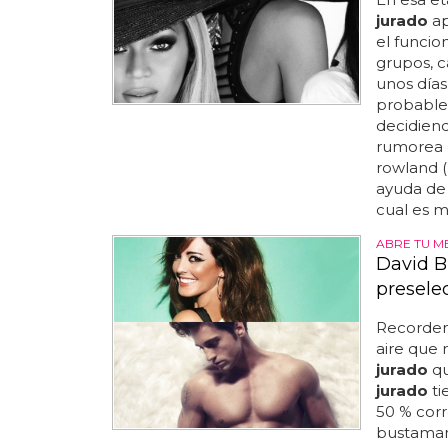
jurado
ap
el funcio
grupos, 
unos días
probable
decidiend
rumorea q
rowland 
ayuda de 
cual es m
ABRE TU M
David B
presele
Recordem
aire que m
jurado
qu
jurado
ti
50 % corr
bustaman