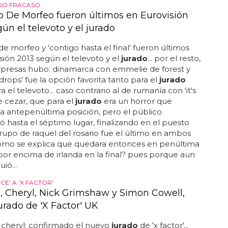
SO FRACASO
o De Morfeo fueron últimos en Eurovisión
ún el televoto y el jurado
de morfeo y 'contigo hasta el final' fueron últimos
sión 2013 según el televoto y el
jurado
... por el resto,
rpresas hubo: dinamarca con emmelie de forest y
rdrops' fue la opción favorita tanto para el
jurado
 el televoto... caso contrario al de rumanía con 'it's
de cezar, que para el
jurado
era un horror que
a antepenúltima posición, pero el público
hasta el séptimo lugar, finalizando en el puesto
l grupo de raquel del rosario fue el último en ambos
cómo se explica que quedara entonces en penúltima
por encima de irlanda en la final? pues porque aun
uió...
CE' A 'X FACTOR'
a, Cheryl, Nick Grimshaw y Simon Cowell,
urado de 'X Factor' UK
+ cheryl: confirmado el nuevo
jurado
de 'x factor'...