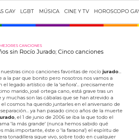
AS GAY
LGBT
MÚSICA
CINE Y TV
HOROSCOPO GA
 MEJORES CANCIONES
ños sin Rocío Jurado; Cinco canciones
 nuestras cinco canciones favoritas de rocío
jurado
...
ste a la par que bonito pero nosotros nos vamos a
 el legado artístico de la 'señora'... precisamente
ltimo marido, josé ortega cano, está grave tras un
 y muchas son las cábalas que se han atrevido a
 el cosmos ha querido juntarles en el aniversario de
 separación... ya han pasado cinco años de la muerte
jurado
, el 1 de junio de 2006 se iba la que todo el
ama 'la más grande' (nunca hemos sabido qué
s más importante, éste o 'la faraona') el espíritu de
era tonadillera sigue vivo, sobre todo en cualquier