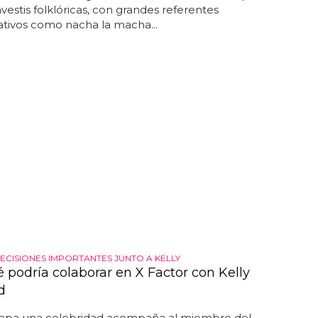
avestis folklóricas, con grandes referentes
ativos como nacha la macha...
ECISIONES IMPORTANTES JUNTO A KELLY
 podría colaborar en X Factor con Kelly
d
tapa una celebridad acompaña al miembro del