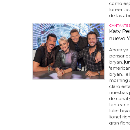
como espe
loreen, a
de las abu
CANTANTES
Katy Per
nuevo '
Ahora ya
pensar de 
bryan,
ju
'american 
bryan... e
morning a
claro está
nuestras
de canal
tantear e
luke brya
lionel ri
gran fich