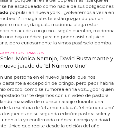
asará, porque la reina del pop es más lista que el
 se ha escaqueado como nadie de sus obligaciones
rado
popular en nueva york... ¿volveremos a verla en
y mcbeal'?... imagínate: te están juzgando por un
ayor o menor, da igual... madonna alega estar
ara no acudir a un juicio... según cuentan, madonna
o una baja médica para no poder asistir al juicio
na, pero curiosamente la vimos pasárselo bomba...
 JUECES CONFIRMADOS
 Soler, Mónica Naranjo, David Bustamante y
: nuevo jurado de 'El Número Uno'
an una persona en el nuevo
jurado
, que nos
bastante a excepción de pitingo, pero peor habría
nio orozco, como se rumorea en 'la voz'... ¿por quién
apostado tú? te dejamos con un vídeo de pastora
lando maravilla de mónica naranjo durante una
 de la escritora de 'el amor coloca'... 'el número uno'
a los jueces de su segunda edición: pastora soler y
e unen a la ya confirmada mónica naranjo y a david
e, único que repite desde la edición del año