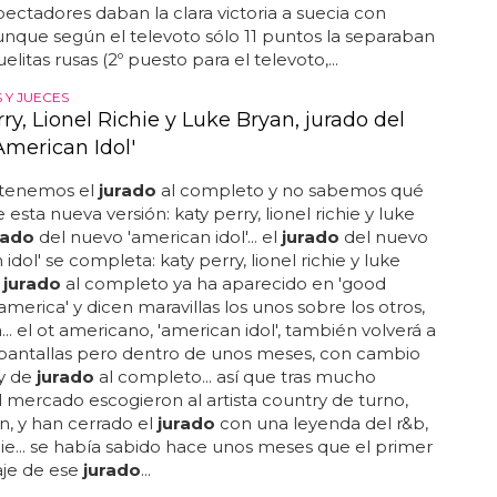
ctadores daban la clara victoria a suecia con
unque según el televoto sólo 11 puntos la separaban
elitas rusas (2º puesto para el televoto,...
 Y JUECES
ry, Lionel Richie y Luke Bryan, jurado del
American Idol'
 tenemos el
jurado
al completo y no sabemos qué
esta nueva versión: katy perry, lionel richie y luke
rado
del nuevo 'american idol'... el
jurado
del nuevo
idol' se completa: katy perry, lionel richie y luke
l
jurado
al completo ya ha aparecido en 'good
merica' y dicen maravillas los unos sobre los otros,
... el ot americano, 'american idol', también volverá a
 pantallas pero dentro de unos meses, con cambio
 y de
jurado
al completo... así que tras mucho
l mercado escogieron al artista country de turno,
n, y han cerrado el
jurado
con una leyenda del r&b,
chie... se había sabido hace unos meses que el primer
aje de ese
jurado
...