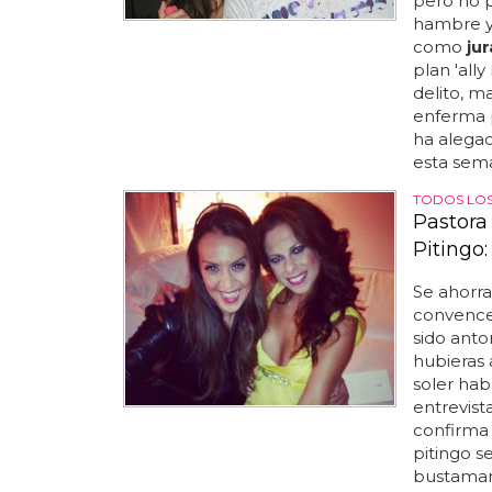
pero no p
hambre y
como
ju
plan 'all
delito, m
enferma p
ha alegad
esta sema
TODOS LOS
Pastora
Pitingo
Se ahorr
convence 
sido anto
hubieras 
soler hab
entrevista
confirma 
pitingo s
bustamant