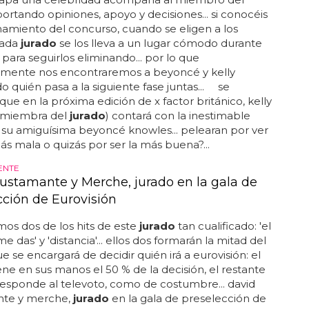
ortando opiniones, apoyo y decisiones... si conocéis
namiento del concurso, cuando se eligen a los
cada
jurado
se los lleva a un lugar cómodo durante
 para seguirlos eliminando... por lo que
mente nos encontraremos a beyoncé y kelly
o quién pasa a la siguiente fase juntas... se
ue en la próxima edición de x factor británico, kelly
(miembra del
jurado
) contará con la inestimable
su amiguísima beyoncé knowles... pelearan por ver
ás mala o quizás por ser la más buena?...
ENTE
ustamante y Merche, jurado en la gala de
cción de Eurovisión
os dos de los hits de este
jurado
tan cualificado: 'el
e das' y 'distancia'... ellos dos formarán la mitad del
e se encargará de decidir quién irá a eurovisión: el
ene en sus manos el 50 % de la decisión, el restante
esponde al televoto, como de costumbre... david
te y merche,
jurado
en la gala de preselección de