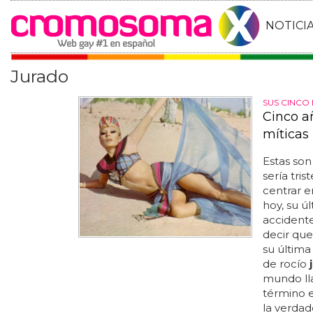
NOTICI
Jurado
SUS CINCO
Cinco a
míticas
Estas son
sería tri
centrar en
hoy, su ú
accidente
decir que
su última
de rocío
mundo ll
término e
la verdad