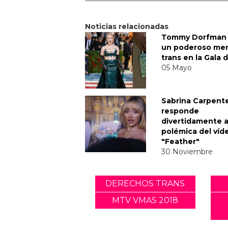
Noticias relacionadas
Tommy Dorfman 
un poderoso me
trans en la Gala 
05 Mayo
Sabrina Carpent
responde
divertidamente a
polémica del víd
"Feather"
30 Noviembre
DERECHOS TRANS
MTV VMAS 2018