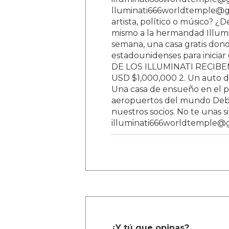
lluminati666worldtemple@gm
artista, político o músico? ¿
mismo a la hermandad Illumi
semana, una casa gratis donde
estadounidenses para inici
DE LOS ILLUMINATI RECIBEN 
USD $1,000,000 2. Un auto d
Una casa de ensueño en el paí
aeropuertos del mundo Debe
nuestros socios. No te unas s
illuminati666worldtemple@
¿Y tú que opinas?