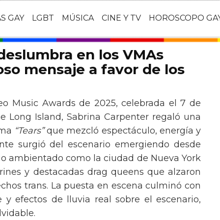
AS GAY
LGBT
MÚSICA
CINE Y TV
HOROSCOPO GA
 deslumbra en los VMAs
so mensaje a favor de los
eo Music Awards de 2025, celebrada el 7 de
e Long Island, Sabrina Carpenter regaló una
ema
“Tears”
que mezcló espectáculo, energía y
tante surgió del escenario emergiendo desde
ario ambientado como la ciudad de Nueva York
rines y destacadas drag queens que alzaron
echos trans. La puesta en escena culminó con
y efectos de lluvia real sobre el escenario,
vidable.