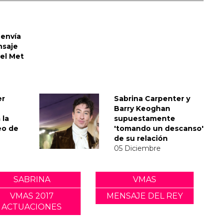
envía
nsaje
del Met
er
Sabrina Carpenter y
Barry Keoghan
 la
supuestamente
eo de
'tomando un descanso'
de su relación
05 Diciembre
SABRINA
VMAS
VMAS 2017
MENSAJE DEL REY
ACTUACIONES