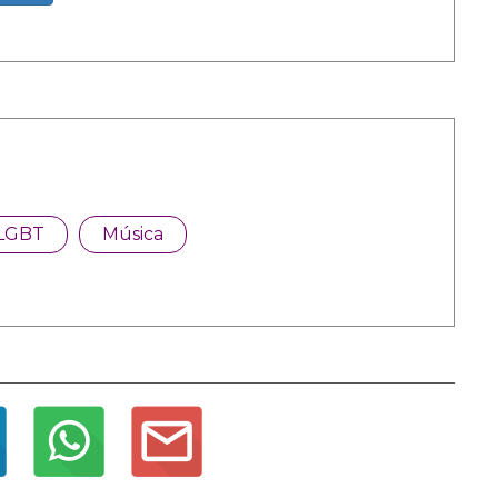
LGBT
Música