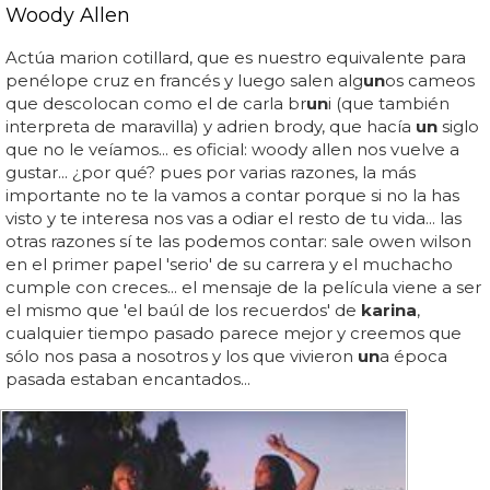
Woody Allen
Actúa marion cotillard, que es nuestro equivalente para
penélope cruz en francés y luego salen alg
un
os cameos
que descolocan como el de carla br
un
i (que también
interpreta de maravilla) y adrien brody, que hacía
un
siglo
que no le veíamos... es oficial: woody allen nos vuelve a
gustar... ¿por qué? pues por varias razones, la más
importante no te la vamos a contar porque si no la has
visto y te interesa nos vas a odiar el resto de tu vida... las
otras razones sí te las podemos contar: sale owen wilson
en el primer papel 'serio' de su carrera y el muchacho
cumple con creces... el mensaje de la película viene a ser
el mismo que 'el baúl de los recuerdos' de
karina
,
cualquier tiempo pasado parece mejor y creemos que
sólo nos pasa a nosotros y los que vivieron
un
a época
pasada estaban encantados...