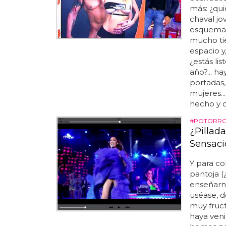
más: ¿qu
chaval jo
esquemas
mucho ti
espacio y
¿estás li
año?... h
portadas, 
mujeres..
hecho y d
#POTORRO
¿Pillad
Sensaci
Y para co
pantoja (
enseñarn
uséase, d
muy fruct
haya veni