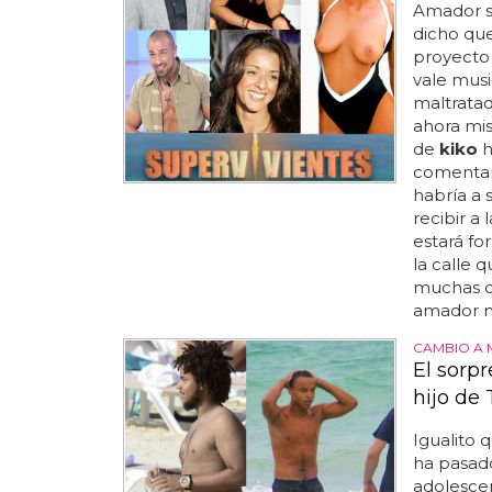
Amador s
dicho qu
proyecto 
vale mus
maltratad
ahora mi
de
kiko
h
comentari
habría a 
recibir a
estará f
la calle 
muchas de
amador m
CAMBIO A 
El sorp
hijo de
Igualito 
ha pasad
adolesce