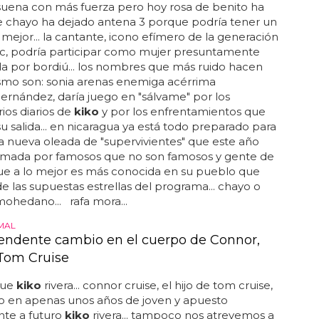
uena con más fuerza pero hoy rosa de benito ha
e chayo ha dejado antena 3 porque podría tener un
mejor... la cantante, icono efímero de la generación
ic, podría participar como mujer presuntamente
a por bordiú... los nombres que más ruido hacen
smo son: sonia arenas enemiga acérrima
ernández, daría juego en "sálvame" por los
os diarios de
kiko
y por los enfrentamientos que
su salida... en nicaragua ya está todo preparado para
 la nueva oleada de "supervivientes" que este año
ormada por famosos que no son famosos y gente de
que a lo mejor es más conocida en su pueblo que
 las supuestas estrellas del programa... chayo o
ohedano... rafa mora...
MAL
rendente cambio en el cuerpo de Connor,
 Tom Cruise
que
kiko
rivera... connor cruise, el hijo de tom cruise,
o en apenas unos años de joven y apuesto
nte a futuro
kiko
rivera... tampoco nos atrevemos a