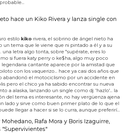
robable...
ieto hace un Kiko Rivera y lanza single con
ro estilo
kiko
rivera, el sobrino de ángel nieto ha
 un tema que le viene que ni pintado a él y a su
.. una letra algo tonta, sobre "supérate, eres lo
mo si fuera katy perry o ke$ha, algo muy poco
 la legendaria cantante aparece por la amistad que
piloto con los vaquerizo... hace ya casi dos años que
to abandonó el motociclismo por un accidente en
lis pero el chico ya ha sabido encontrar su nueva
nto a alaska, lanzando un single como dj: 'hazlo'... la
n del tema es interesante, no hay vergüenza ajena
n lado y sirve como buen primer plato de lo que el
uede llegar a hacer si se lo curra, aunque preferirí...
Mohedano, Rafa Mora y Boris Izaguirre,
s "Supervivientes"