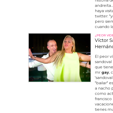
historia
andreíta.
haya visi
twitter: 
pero siem
cuando la
¿PEOR VID
Víctor 
Hernánd
El peor v
sandoval
que tiene
mr
gay
, 
'sandovalí
"bailar" 
a nacho p
como act
francisco
vacacione
tienes mu