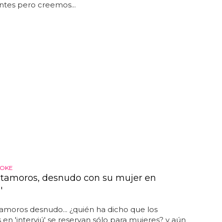
ntes pero creemos...
KOKE
tamoros, desnudo con su mujer en
'
moros desnudo... ¿quién ha dicho que los
en 'interviú' se reservan sólo para mujeres? y aún