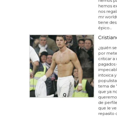
hemos pag
hemos ext
nos rega
mr worldw
tiene des
épico...
Cristia
¿quién s
por meter
criticar 
pagados d
impecable
intoxica 
populista
tema de "
que ya no
queremos
de perfil
que le ve
repasito 