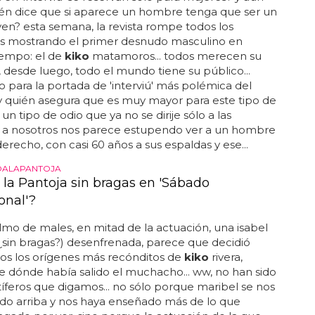
ién dice que si aparece un hombre tenga que ser un
ven? esta semana, la revista rompe todos los
 mostrando el primer desnudo masculino en
empo: el de
kiko
matamoros... todos merecen su
, desde luego, todo el mundo tiene su público...
sto para la portada de 'interviú' más polémica del
ay quién asegura que es muy mayor para este tipo de
un tipo de odio que ya no se dirije sólo a las
. a nosotros nos parece estupendo ver a un hombre
erecho, con casi 60 años a sus espaldas y ese...
ALAPANTOJA
a la Pantoja sin bragas en 'Sábado
onal'?
lmo de males, en mitad de la actuación, una isabel
¿sin bragas?) desenfrenada, parece que decidió
os los orígenes más recónditos de
kiko
rivera,
e dónde había salido el muchacho... ww, no han sido
íferos que digamos... no sólo porque maribel se nos
do arriba y nos haya enseñado más de lo que