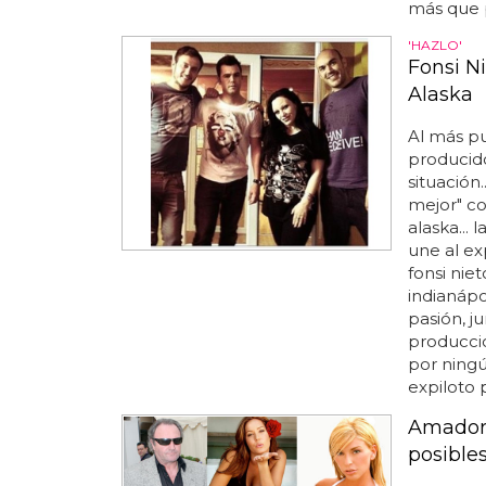
más que p
'HAZLO'
Fonsi N
Alaska
Al más pu
producido
situación.
mejor" co
alaska...
une al ex
fonsi nie
indianápo
pasión, ju
producció
por ningú
expiloto p
Amador 
posible