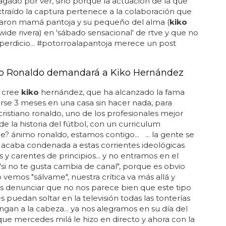
ado por ver, sino porque la actuación de la que
raído la captura pertenece a la colaboración que
laron mamá pantoja y su pequeño del alma (
kiko
ide rivera) en 'sábado sensacional' de rtve y que no
perdicio... #potorroalapantoja merece un post
no Ronaldo demandará a Kiko Hernández
e cree
kiko
hernández, que ha alcanzado la fama
se 3 meses en una casa sin hacer nada, para
a cristiano ronaldo, uno de los profesionales mejor
e la historia del fútbol, con un curriculum
? ánimo ronaldo, estamos contigo... ... la gente se
y acaba condenada a estas corrientes ideológicas
s y carentes de principios... y no entramos en el
si no te gusta cambia de canal", porque es obvio
 vemos "sálvame", nuestra crítica va más allá y
 denunciar que no nos parece bien que este tipo
es puedan soltar en la televisión todas las tonterías
ngan a la cabeza... ya nos alegramos en su día del
que mercedes milá le hizo en directo y ahora con la