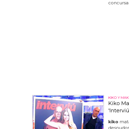
concursa
KIKO Y MA
Kiko Ma
'Interviú
kiko
mata
desnudos 