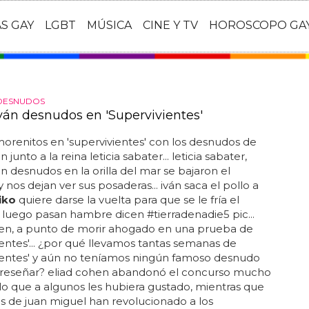
AS GAY
LGBT
MÚSICA
CINE Y TV
HOROSCOPO GA
DESNUDOS
Iván desnudos en 'Supervivientes'
orenitos en 'supervivientes' con los desnudos de
n junto a la reina leticia sabater... leticia sabater,
n desnudos en la orilla del mar se bajaron el
 nos dejan ver sus posaderas... iván saca el pollo a
iko
quiere darse la vuelta para que se le fría el
y luego pasan hambre dicen #tierradenadie5 pic...
hen, a punto de morir ahogado en una prueba de
ientes'... ¿por qué llevamos tantas semanas de
vientes' y aún no teníamos ningún famoso desnudo
 reseñar? eliad cohen abandonó el concurso mucho
lo que a algunos les hubiera gustado, mientras que
s de juan miguel han revolucionado a los