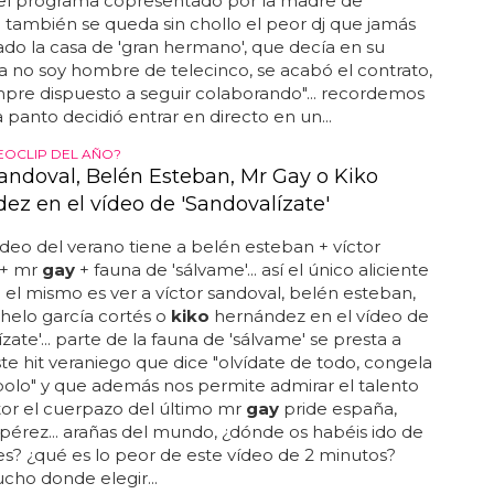
 del programa copresentado por la madre de
.. también se queda sin chollo el peor dj que jamás
tado la casa de 'gran hermano', que decía en su
"ya no soy hombre de telecinco, se acabó el contrato,
pre dispuesto a seguir colaborando"... recordemos
 panto decidió entrar en directo en un...
EOCLIP DEL AÑO?
Sandoval, Belén Esteban, Mr Gay o Kiko
ez en el vídeo de 'Sandovalízate'
ídeo del verano tiene a belén esteban + víctor
 + mr
gay
+ fauna de 'sálvame'... así el único aliciente
 el mismo es ver a víctor sandoval, belén esteban,
chelo garcía cortés o
kiko
hernández en el vídeo de
zate'... parte de la fauna de 'sálvame' se presta a
este hit veraniego que dice "olvídate de todo, congela
olo" y que además nos permite admirar el talento
or el cuerpazo del último mr
gay
pride españa,
 pérez... arañas del mundo, ¿dónde os habéis ido de
s? ¿qué es lo peor de este vídeo de 2 minutos?
cho donde elegir...