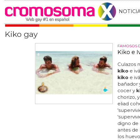
NOTICI
Kiko gay
FAMOSOS 
Kiko e 
Culazos m
kiko
e ivá
kiko
e ivá
bañador y
cocer y
k
chorizo, 
eliad co
'superviv
'supervi
digno de
antes de 
los huevo