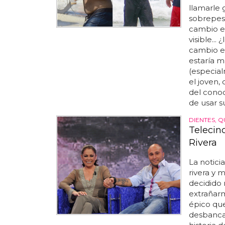
llamarle 
sobrepes
cambio es
visible...
cambio e
estaría 
(especial
el joven,
del conoc
de usar s
DIENTES, Q
Telecin
Rivera
La notici
rivera y 
decidido 
extrañarm
épico que
desbancad