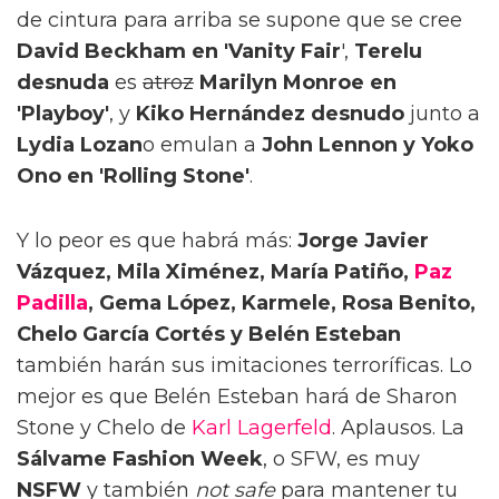
de cintura para arriba se supone que se cree
David Beckham en 'Vanity Fair
',
Terelu
desnuda
es
atroz
Marilyn Monroe en
'Playboy'
, y
Kiko Hernández desnudo
junto a
Lydia Lozan
o emulan a
John Lennon y Yoko
Ono en 'Rolling Stone'
.
Y lo peor es que habrá más:
Jorge Javier
Vázquez, Mila Ximénez, María Patiño,
Paz
Padilla
, Gema López, Karmele, Rosa Benito,
Chelo García Cortés y Belén Esteban
también harán sus imitaciones terroríficas. Lo
mejor es que Belén Esteban hará de Sharon
Stone y Chelo de
Karl Lagerfeld
. Aplausos. La
Sálvame Fashion Week
, o SFW, es muy
NSFW
y también
not safe
para mantener tu