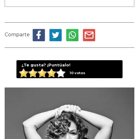
Comparte
¿Te gusta? ¡Puntúalo!
10
votos