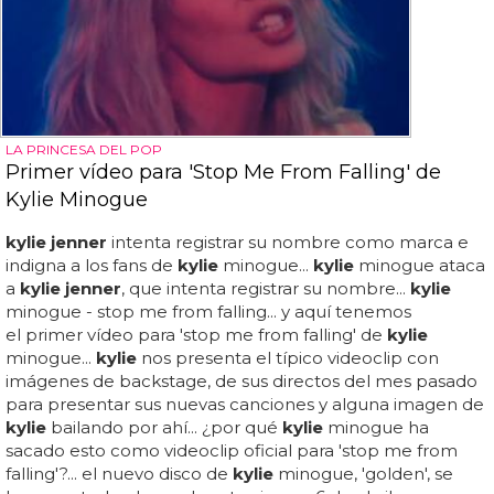
LA PRINCESA DEL POP
Primer vídeo para 'Stop Me From Falling' de
Kylie Minogue
kylie jenner
intenta registrar su nombre como marca e
indigna a los fans de
kylie
minogue...
kylie
minogue ataca
a
kylie jenner
, que intenta registrar su nombre...
kylie
minogue - stop me from falling... y aquí tenemos
el primer vídeo para 'stop me from falling' de
kylie
minogue...
kylie
nos presenta el típico videoclip con
imágenes de backstage, de sus directos del mes pasado
para presentar sus nuevas canciones y alguna imagen de
kylie
bailando por ahí... ¿por qué
kylie
minogue ha
sacado esto como videoclip oficial para 'stop me from
falling'?... el nuevo disco de
kylie
minogue, 'golden', se