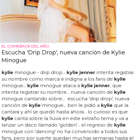
EL COMEBACK DEL AÑO
Escucha 'Drip Drop', nueva canción de Kylie
Minogue
kylie
minogue - drip drop...
kylie jenner
intenta registrar
su nombre como marca e indigna a los fans de
kylie
minogue...
kylie
minogue ataca a
kylie jenner
, que
intenta registrar su nombre... nueva canción de
kylie
minogue cantando sobre... escucha 'drip drop', nueva
canción de
kylie
minogue... ben le pidió a
kylie
que la
cantara y ahí se quedó hasta ahora... lo curioso es que
kylie
canta sobre la lluvia en este extraño tema y va a
lanzar un disco llamado 'golden'... el regreso de
kylie
minogue con 'dancing' no ha convencido a todos sus
fans, pero por suerte quedan muchas semanas hasta el