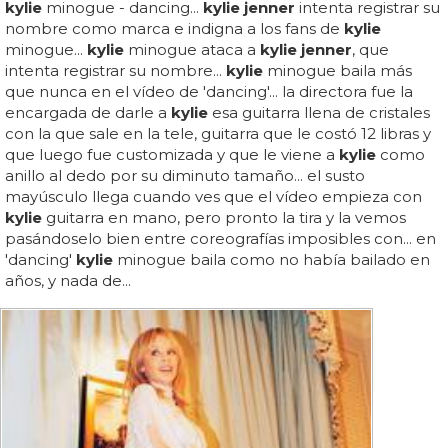
kylie
minogue - dancing...
kylie jenner
intenta registrar su
nombre como marca e indigna a los fans de
kylie
minogue...
kylie
minogue ataca a
kylie jenner
, que
intenta registrar su nombre...
kylie
minogue baila más
que nunca en el vídeo de 'dancing'... la directora fue la
encargada de darle a
kylie
esa guitarra llena de cristales
con la que sale en la tele, guitarra que le costó 12 libras y
que luego fue customizada y que le viene a
kylie
como
anillo al dedo por su diminuto tamaño... el susto
mayúsculo llega cuando ves que el vídeo empieza con
kylie
guitarra en mano, pero pronto la tira y la vemos
pasándoselo bien entre coreografías imposibles con... en
'dancing'
kylie
minogue baila como no había bailado en
años, y nada de...