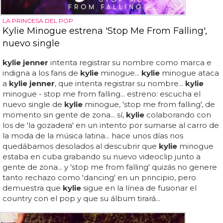
LA PRINCESA DEL POP
Kylie Minogue estrena 'Stop Me From Falling',
nuevo single
kylie jenner
intenta registrar su nombre como marca e
indigna a los fans de
kylie
minogue...
kylie
minogue ataca
a
kylie jenner
, que intenta registrar su nombre...
kylie
minogue - stop me from falling... estreno: escucha el
nuevo single de
kylie
minogue, 'stop me from falling', de
momento sin gente de zona... sí,
kylie
colaborando con
los de 'la gozadera' en un intento por sumarse al carro de
la moda de la música latina... hace unos días nos
quedábamos desolados al descubrir que
kylie
minogue
estaba en cuba grabando su nuevo videoclip junto a
gente de zona... y 'stop me from falling' quizás no genere
tanto rechazo como 'dancing' en un principio, pero
demuestra que
kylie
sigue en la línea de fusionar el
country con el pop y que su álbum tirará...