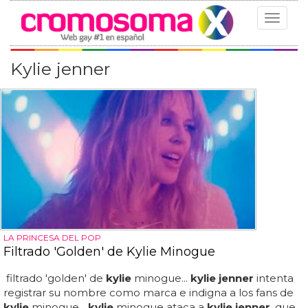
Toggle
navigat
Kylie jenner
LA PRINCESA DEL POP
Filtrado 'Golden' de Kylie Minogue
filtrado 'golden' de
kylie
minogue...
kylie jenner
intenta
registrar su nombre como marca e indigna a los fans de
kylie
minogue...
kylie
minogue ataca a
kylie jenner
, que