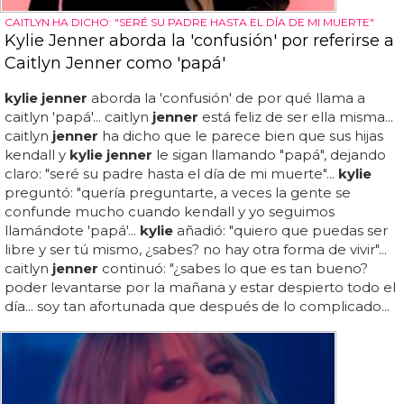
CAITLYN HA DICHO: "SERÉ SU PADRE HASTA EL DÍA DE MI MUERTE"
Kylie Jenner aborda la 'confusión' por referirse a
Caitlyn Jenner como 'papá'
kylie jenner
aborda la 'confusión' de por qué llama a
caitlyn 'papá'... caitlyn
jenner
está feliz de ser ella misma...
caitlyn
jenner
ha dicho que le parece bien que sus hijas
kendall y
kylie jenner
le sigan llamando "papá", dejando
claro: "seré su padre hasta el día de mi muerte"...
kylie
preguntó: "quería preguntarte, a veces la gente se
confunde mucho cuando kendall y yo seguimos
llamándote 'papá'...
kylie
añadió: "quiero que puedas ser
libre y ser tú mismo, ¿sabes? no hay otra forma de vivir"...
caitlyn
jenner
continuó: "¿sabes lo que es tan bueno?
poder levantarse por la mañana y estar despierto todo el
día... soy tan afortunada que después de lo complicado...