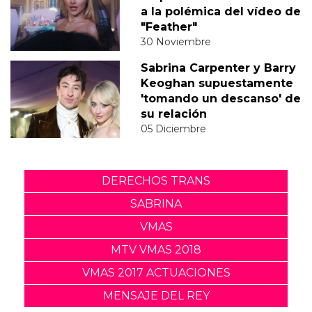
a la polémica del vídeo de
"Feather"
30 Noviembre
Sabrina Carpenter y Barry
Keoghan supuestamente
'tomando un descanso' de
su relación
05 Diciembre
DERECHOS TRANS
SABRINA
VMAS
MTV VMAS 2018
VMAS 2017 ACTUACIONES
MENSAJE DEL REY