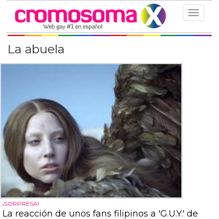
Toggle
navigat
La abuela
¡SORPRESA!
La reacción de unos fans filipinos a 'G.U.Y.' de