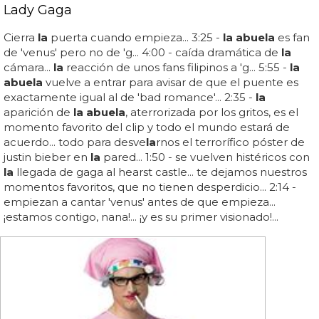
Lady Gaga
Cierra
la
puerta cuando empieza... 3:25 -
la abuela
es fan
de 'venus' pero no de 'g... 4:00 - caída dramática de
la
cámara...
la
reacción de unos fans filipinos a 'g... 5:55 -
la
abuela
vuelve a entrar para avisar de que el puente es
exactamente igual al de 'bad romance'... 2:35 -
la
aparición de
la abuela
, aterrorizada por los gritos, es el
momento favorito del clip y todo el mundo estará de
acuerdo... todo para desve
la
rnos el terrorífico póster de
justin bieber en
la
pared... 1:50 - se vuelven histéricos con
la
llegada de gaga al hearst castle... te dejamos nuestros
momentos favoritos, que no tienen desperdicio... 2:14 -
empiezan a cantar 'venus' antes de que empieza...
¡estamos contigo, nana!... ¡y es su primer visionado!...