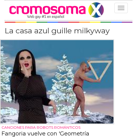
Toggle
navigat
La casa azul guille milkyway
CANCIONES PARA ROBOTS ROMÁNTICOS
Fangoria vuelve con 'Geometría