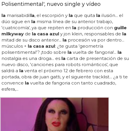
Polisentimental', nuevo single y vídeo
la
marisabidil
la
, el escorpión y
la
que quita
la
ilusión... el
dúo sigue en
la
misma línea de su anterior trabajo,
'cuatricomía', ya que repiten en
la
producción con
guille
milkyway
de
la casa azul
y jon klein, responsables de
la
mitad de su disco anterior...
la
procesión va por dentro...
músculos +
la casa azul
: ¿te gusta 'geometría
polisentimental'? ¡todo sobre
la
vuelta de fangoria!...
la
nostalgia es una droga... es
la
carta de presentación de su
nuevo disco, 'canciones para robots románticos', que
saldrá a
la
venta el próximo 12 de febrero con esta
portada, obra de juan gatti, y el siguiente tracklist... ¿a ti te
convence
la
vuelta de fangoria con tanto cuadrado,
esfera,...