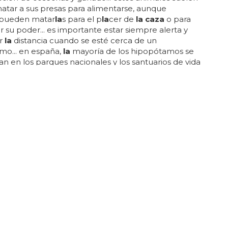
matar a sus presas para alimentarse, aunque
pueden matar
la
s para el p
la
cer de
la caza
o para
 su poder... es importante estar siempre alerta y
r
la
distancia cuando se esté cerca de un
mo... en españa,
la
mayoría de los hipopótamos se
n en los parques nacionales y los santuarios de vida
... los hipopótamos son extremadamente territoriales
os y suelen causar algunos daños, pero casi nunca
n a
la
muerte... estos animales tienen
la
habilidad de
r diversión, aunque no es tan común como en los
res naturales... estas aves
caza
n para alimentarse...
APLICACIONES DE LIGUE PARA ENCONTRAR PERSONAS
ALES
o documental muestra las persecuciones
licía de Egipto al colectivo LGTB+
gipto no cuenta en
la
actualidad con una
n específica que prohíba
la
homosexualidad, esto
pedido que
la
comunidad queer haya sido
mente objeto de abusos y exorciones... como
 shihab-eldin,
la
policía inicia conversaciones de