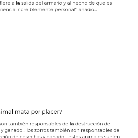
fiere a
la
salida del armario y al hecho de que es
iencia increíblemente personal", añadió...
imal mata por placer?
 son también responsables de
la
destrucción de
y ganado... los zorros también son responsables de
ción de cosechas y ganado... estos animales suelen