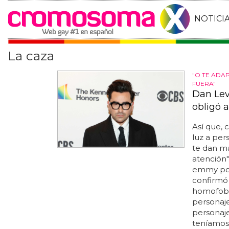
NOTICI
La caza
"O TE ADA
FUERA"
Dan Lev
obligó a
Así que, 
luz a pe
te dan m
atención"
emmy p
confirmó
homofobia 
personaje
personaj
teníamo