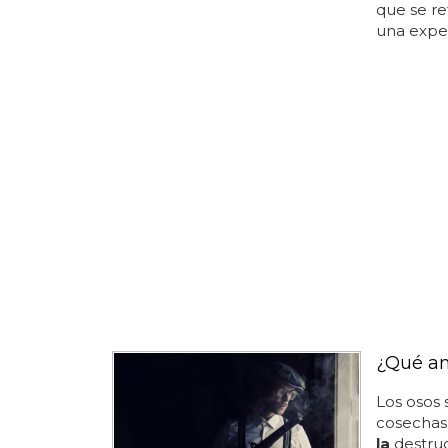
que se re
una exper
¿Qué an
Los osos
cosechas 
la
destruc