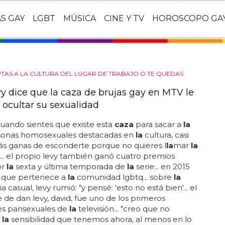
AS GAY
LGBT
MÚSICA
CINE Y TV
HOROSCOPO GA
PTAS A LA CULTURA DEL LUGAR DE TRABAJO O TE QUEDAS
y dice que la caza de brujas gay en MTV le
 ocultar su sexualidad
cuando sientes que existe esta
caza
para sacar a
la
rsonas homosexuales destacadas en
la
cultura, casi
ás ganas de esconderte porque no quieres l
la
mar
la
... el propio levy también ganó cuatro premios
or
la
sexta y última temporada de
la
serie... en 2015
 que pertenece a
la
comunidad lgbtq... sobre
la
casual, levy rumió: "y pensé: 'esto no está bien'... el
 de dan levy, david, fue uno de los primeros
es pansexuales de
la
televisión... "creo que no
s
la
sensibilidad que tenemos ahora, al menos en lo