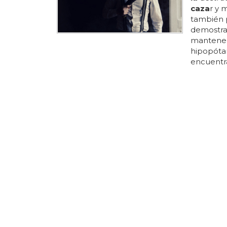
caza
r y 
también 
demostrar
mantene
hipopóta
encuentra
silvestre
y agresiv
conduce
matar po
depredado
UTILIZAN 
HOMOSEXU
Un nuev
de la po
Aunque e
legis
la
ció
no ha im
reiterada
descubrió