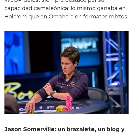
WSOP. Selbst siempre destacó por su
capacidad camaleónica: lo mismo ganaba en
Hold'em que en Omaha o en formatos mixtos.
Jason Somerville: un brazalete, un blog y