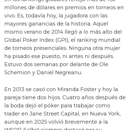
millones de dólares en premios en torneos en
vivo. Es, todavía hoy, la jugadora con las
mayores ganancias de la historia. Aquel
mismo verano de 2014 llegó a lo más alto del
Global Poker Index (GPI), el ranking mundial
de torneos presenciales. Ninguna otra mujer
ha pisado ese puesto, ni antes ni después.
Estuvo dos semanas por delante de Ole
Schemion y Daniel Negreanu.
En 2013 se casó con Miranda Foster y hoy la
pareja tiene dos hijos. Cuatro años después de
la boda dejó el póker para trabajar como
trader en Jane Street Capital, en Nueva York,
aunque en 2025 volvió brevemente a la