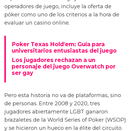
operadores de juego, incluye la oferta de
póker como uno de los criterios a la hora de
evaluar un casino online.
Poker Texas Hold'em: Guía para
universitarios entusiastas del juego
Los jugadores rechazan a un
personaje del juego Overwatch por
ser gay
Pero esta historia no va de plataformas, sino
de personas. Entre 2008 y 2020, tres
jugadores abiertamente LGBT ganaron
brazaletes de la World Series of Poker (WSOP)
y se hicieron un hueco en la élite del circuito