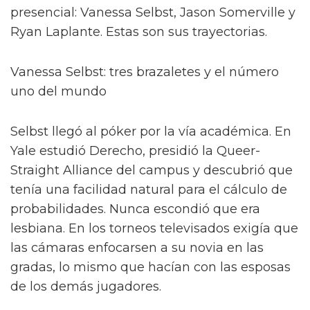
presencial: Vanessa Selbst, Jason Somerville y
Ryan Laplante. Estas son sus trayectorias.
Vanessa Selbst: tres brazaletes y el número
uno del mundo
Selbst llegó al póker por la vía académica. En
Yale estudió Derecho, presidió la Queer-
Straight Alliance del campus y descubrió que
tenía una facilidad natural para el cálculo de
probabilidades. Nunca escondió que era
lesbiana. En los torneos televisados exigía que
las cámaras enfocarsen a su novia en las
gradas, lo mismo que hacían con las esposas
de los demás jugadores.