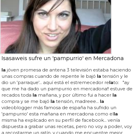
Isasaweis sufre un 'pampurrio' en Mercadona
la
jóven promesa de antena 3 televisión estaba haciendo
unas compras cuando de repente le bajó
la
tensión y le
dio un 'parraque'... aquí está el estremecedor re
la
to: "ay
que me ha dado un pampurrio en mercadona!! estuve de
recados toda
la
mañana, y por último fui a hacer
la
compra y se me bajó
la
tensión, madreee...
la
videoblogger más famosa de españa ha sufrido un
'pampurrio' esta mañana en mercadona como el
la
misma ha explicado en su perfil de facebook... venía
dispuesta a grabar unas recetas, pero no voy a poder, voy
a recostarme un ratín, y cuando me encuentre mejor