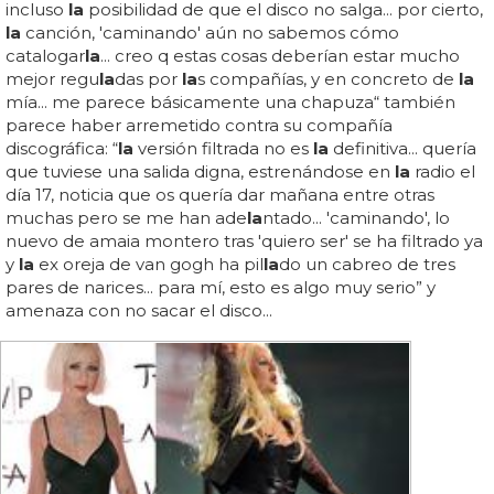
incluso
la
posibilidad de que el disco no salga... por cierto,
la
canción, 'caminando' aún no sabemos cómo
catalogar
la
... creo q estas cosas deberían estar mucho
mejor regu
la
das por
la
s compañías, y en concreto de
la
mía... me parece básicamente una chapuza“ también
parece haber arremetido contra su compañía
discográfica: “
la
versión filtrada no es
la
definitiva... quería
que tuviese una salida digna, estrenándose en
la
radio el
día 17, noticia que os quería dar mañana entre otras
muchas pero se me han ade
la
ntado... 'caminando', lo
nuevo de amaia montero tras 'quiero ser' se ha filtrado ya
y
la
ex oreja de van gogh ha pil
la
do un cabreo de tres
pares de narices... para mí, esto es algo muy serio” y
amenaza con no sacar el disco...