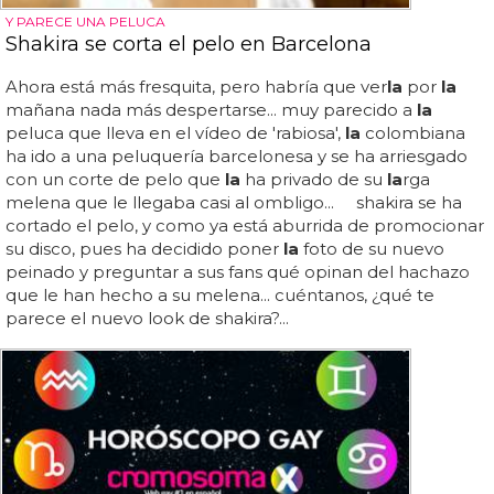
Y PARECE UNA PELUCA
Shakira se corta el pelo en Barcelona
Ahora está más fresquita, pero habría que ver
la
por
la
mañana nada más despertarse... muy parecido a
la
peluca que lleva en el vídeo de 'rabiosa',
la
colombiana
ha ido a una peluquería barcelonesa y se ha arriesgado
con un corte de pelo que
la
ha privado de su
la
rga
melena que le llegaba casi al ombligo... shakira se ha
cortado el pelo, y como ya está aburrida de promocionar
su disco, pues ha decidido poner
la
foto de su nuevo
peinado y preguntar a sus fans qué opinan del hachazo
que le han hecho a su melena... cuéntanos, ¿qué te
parece el nuevo look de shakira?...