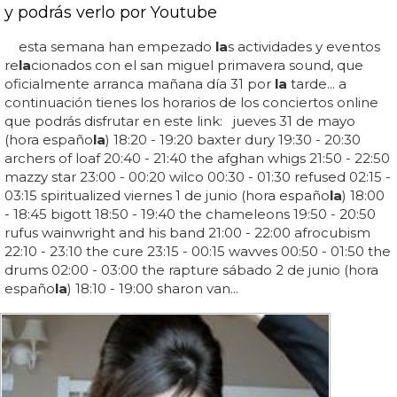
y podrás verlo por Youtube
esta semana han empezado
la
s actividades y eventos
re
la
cionados con el san miguel primavera sound, que
oficialmente arranca mañana día 31 por
la
tarde... a
continuación tienes los horarios de los conciertos online
que podrás disfrutar en este link: jueves 31 de mayo
(hora españo
la
) 18:20 - 19:20 baxter dury 19:30 - 20:30
archers of loaf 20:40 - 21:40 the afghan whigs 21:50 - 22:50
mazzy star 23:00 - 00:20 wilco 00:30 - 01:30 refused 02:15 -
03:15 spiritualized viernes 1 de junio (hora españo
la
) 18:00
- 18:45 bigott 18:50 - 19:40 the chameleons 19:50 - 20:50
rufus wainwright and his band 21:00 - 22:00 afrocubism
22:10 - 23:10 the cure 23:15 - 00:15 wavves 00:50 - 01:50 the
drums 02:00 - 03:00 the rapture sábado 2 de junio (hora
españo
la
) 18:10 - 19:00 sharon van...