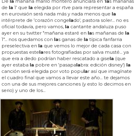
De
la
mañana mariló montero anunciará en '
la
s mañanas
de
la
1' que
la
elegida por rtve para representar a españa
en eurovisión será nada más y nada menos que
la
intérprete de 'corazón conge
la
do', pastora soler... no es
oficial todavía, pero vamos,
la
cantante andaluza puso
ayer en su twitter "mañana estaré en
la
s mañanas de
la
1"... nos quedamos con
la
s ganas de
la
típica fanfarria
preselectiva en
la
que vemos lo mejor de cada casa con
propuestas este
la
res fotografiadas por salva musté... ya
que era a dedo podrían haber rescatado a gise
la
(que
ayer estaba
la
pobre en 'pasapa
la
bra: edición disney')
la
canción será elegida por voto popu
la
r así que imagínate
el cuadro final que vamos a llevar este año... te dejamos
con una de sus mejores canciones (y esto lo decimos en
serio) y uno de los...