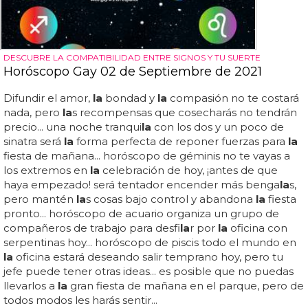
DESCUBRE LA COMPATIBILIDAD ENTRE SIGNOS Y TU SUERTE
Horóscopo Gay 02 de Septiembre de 2021
Difundir el amor,
la
bondad y
la
compasión no te costará
nada, pero
la
s recompensas que cosecharás no tendrán
precio... una noche tranqui
la
con los dos y un poco de
sinatra será
la
forma perfecta de reponer fuerzas para
la
fiesta de mañana... horóscopo de géminis no te vayas a
los extremos en
la
celebración de hoy, ¡antes de que
haya empezado! será tentador encender más benga
la
s,
pero mantén
la
s cosas bajo control y abandona
la
fiesta
pronto... horóscopo de acuario organiza un grupo de
compañeros de trabajo para desfi
la
r por
la
oficina con
serpentinas hoy... horóscopo de piscis todo el mundo en
la
oficina estará deseando salir temprano hoy, pero tu
jefe puede tener otras ideas... es posible que no puedas
llevarlos a
la
gran fiesta de mañana en el parque, pero de
todos modos les harás sentir...