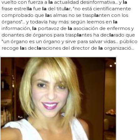
vuelto con fuerza a
la
actualidad desinformativa... y
la
frase estrel
la
fue
la
del titu
la
r, "no está científicamente
comprobado que
la
s almas no se trasp
la
nten con los
órganos"... y todavía hay más: según leemos en
la
información,
la
portavoz de
la
asociación de enfermos y
donantes de órganos para trasp
la
ntes ha dec
la
rado que
"un órgano es un órgano y sirve para salvar vidas... público
recoge
la
s dec
la
raciones del director de
la
organizació...