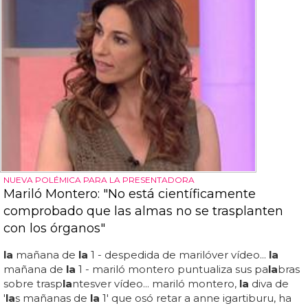
NUEVA POLÉMICA PARA LA PRESENTADORA
Mariló Montero: "No está científicamente
comprobado que las almas no se trasplanten
con los órganos"
la
mañana de
la
1 - despedida de marilóver vídeo...
la
mañana de
la
1 - mariló montero puntualiza sus pa
la
bras
sobre trasp
la
ntesver vídeo... mariló montero,
la
diva de
'
la
s mañanas de
la
1' que osó retar a anne igartiburu, ha