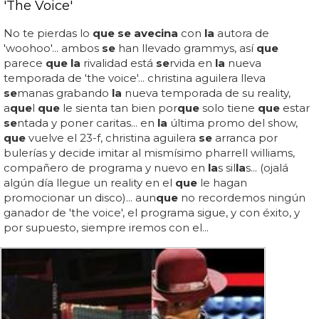
'The Voice'
No te pierdas lo
que se avecina
con
la
autora de
'woohoo'... ambos
se
han llevado grammys, así
que
parece
que la
rivalidad está
se
rvida en
la
nueva
temporada de 'the voice'... christina aguilera lleva
se
manas grabando
la
nueva temporada de su reality,
a
que
l
que
le sienta tan bien por
que
solo tiene
que
estar
se
ntada y poner caritas... en
la
última promo del show,
que
vuelve el 23-f, christina aguilera
se
arranca por
bulerías y decide imitar al mismísimo pharrell williams,
compañero de programa y nuevo en
la
s sil
la
s... (ojalá
algún día llegue un reality en el
que
le hagan
promocionar un disco)... aun
que
no recordemos ningún
ganador de 'the voice', el programa sigue, y con éxito, y
por supuesto, siempre iremos con el...