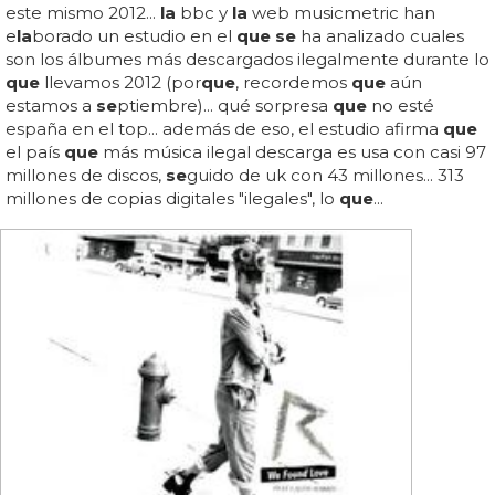
este mismo 2012...
la
bbc y
la
web musicmetric han
e
la
borado un estudio en el
que se
ha analizado cuales
son los álbumes más descargados ilegalmente durante lo
que
llevamos 2012 (por
que
, recordemos
que
aún
estamos a
se
ptiembre)... qué sorpresa
que
no esté
españa en el top... además de eso, el estudio afirma
que
el país
que
más música ilegal descarga es usa con casi 97
millones de discos,
se
guido de uk con 43 millones... 313
millones de copias digitales "ilegales", lo
que
...