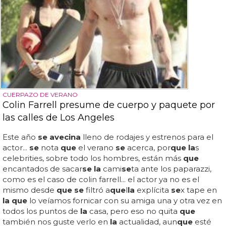
CUERPAZO DE VERANO
Colin Farrell presume de cuerpo y paquete por
las calles de Los Angeles
Este año
se avecina
lleno de rodajes y estrenos para el
actor...
se
nota
que
el verano
se
acerca, por
que la
s
celebrities, sobre todo los hombres, están más
que
encantados de sacar
se la
cami
se
ta ante los paparazzi,
como es el caso de colin farrell... el actor ya no es el
mismo desde
que se
filtró a
que
l
la
explícita
se
x tape en
la que
lo veíamos fornicar con su amiga una y otra vez en
todos los puntos de
la
casa, pero eso no quita
que
también nos guste verlo en
la
actualidad, aun
que
esté