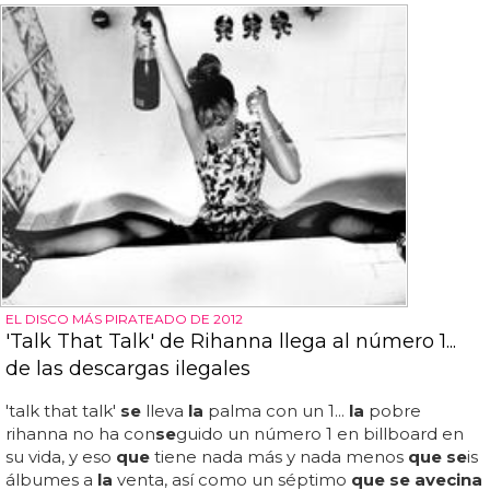
EL DISCO MÁS PIRATEADO DE 2012
'Talk That Talk' de Rihanna llega al número 1...
de las descargas ilegales
'talk that talk'
se
lleva
la
palma con un 1...
la
pobre
rihanna no ha con
se
guido un número 1 en billboard en
su vida, y eso
que
tiene nada más y nada menos
que se
is
álbumes a
la
venta, así como un séptimo
que se avecina