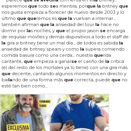
esperemos
que
todo
se
a mentira, por
que la
britney
que
nos gusta empieza a florecer de nuevo desde 2003 y lo
último
que que
remos es
que la
vuelvan a internar...
también afirman
que la
ansiedad del tour
la
hace no
dormir por
la
s noches, y
que
el propio jason
se
encarga
de requisar móviles y demás dispositivos a todo el staff de
la
gira si britney tiene un mal día... de todos es sabida
la
ansiedad de britney spears y como
la
supera comiendo
comida basura como una cerda... nuestra
que
rida
cantante,
que
empieza a ganar
se
el cariño de
la
crítica
(el del resto de los mortales ya lo tiene) con una gira más
que
decente, cantando algunos momentos en directo y
bai
la
ndo de una forma más
que
correcta, puede
que
no
esté tan bien como...