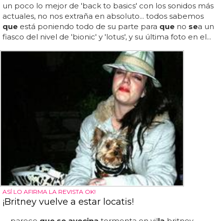
un poco lo mejor de 'back to basics' con los sonidos más
actuales, no nos extraña en absoluto... todos sabemos
que
está poniendo todo de su parte para
que
no
se
a un
fiasco del nivel de 'bionic' y 'lotus', y su última foto en el...
ASÍ LO AFIRMA LA REVISTA OK!
¡Britney vuelve a estar locatis!
parece
que se avecina
tormenta en vil
la
britney...