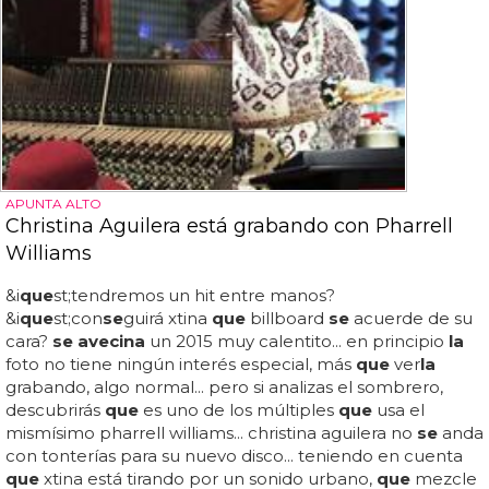
APUNTA ALTO
Christina Aguilera está grabando con Pharrell
Williams
&i
que
st;tendremos un hit entre manos?
&i
que
st;con
se
guirá xtina
que
billboard
se
acuerde de su
cara?
se avecina
un 2015 muy calentito... en principio
la
foto no tiene ningún interés especial, más
que
ver
la
grabando, algo normal... pero si analizas el sombrero,
descubrirás
que
es uno de los múltiples
que
usa el
mismísimo pharrell williams... christina aguilera no
se
anda
con tonterías para su nuevo disco... teniendo en cuenta
que
xtina está tirando por un sonido urbano,
que
mezcle