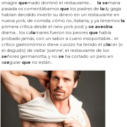
vinagre
que
mado dominó el restaurante...
la se
mana
pasada os comentábamos
que
los padres de
la
dy gaga
habían decidido invertir su dinero en un restaurante en
nueva york, de comida, cómo no, italiana, y ya tenemos
la
primera crítica desde el new york post y
se avecina
drama... los ca
la
mares fueron los peores
que
había
probado jamás, con un sabor a cuero insoportable... el
crítico gastronómico steve cuozzo ha tenido el p
la
cer (o
el disgusto) de visitar 'joanne', el restaurante de los
se
ñores germanotta, y no
se
ha cortado un pelo en
a
se
gurar
que
no están...