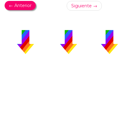
← Anterior
Siguiente →
PUBLICIDAD
COLABORA
AVISO LEGAL
CONTACTO
Copyright 2026 CromosomaX