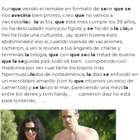
Aun
que
viendo el remake en formato de
se
rie
que se
nos
avecina
bien pronto, creo
que
no vamos a
necesitar
la
s...
la
actriz,
que
este mes cumple los 39 años,
no ha descuidado nunca su figura, y
se
ha ido a
la
p
la
ya
hecha toda una culturista... ¡ay, quién tuviera esos
abdominales! eso sí, cuando vuelvas de vacaciones,
cameron, a ver si reúnes a tus ángeles de charlie y
termináis
la
trilogía,
que
con
que se
a
la
mitad de buena
que la se
gunda peli, todo irá bien... compitiendo con
madonna por ver cual tiene los brazos más
hipermuscu
la
dos de norteamérica,
la
díaz
se
enfundó en
un microbikini amarillo (con lo
que
intuimos un inicio de
camel toe) y
se la
nzó al mar, pareciendo una mezc
la
entre bo derek y tom hardy... cameron díaz no está
para tonterías... ...