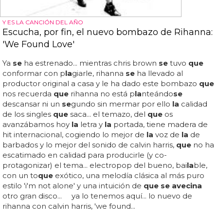
Y ES LA CANCIÓN DEL AÑO
Escucha, por fin, el nuevo bombazo de Rihanna:
'We Found Love'
Ya
se
ha estrenado... mientras chris brown
se
tuvo
que
conformar con p
la
giarle, rihanna
se
ha llevado al
productor original a casa y le ha dado este bombazo
que
nos recuerda
que
rihanna no está p
la
nteándo
se
descansar ni un
se
gundo sin mermar por ello
la
calidad
de los singles
que
saca... el temazo, del
que
os
avanzábamos hoy
la
letra y
la
portada, tiene madera de
hit internacional, cogiendo lo mejor de
la
voz de
la
de
barbados y lo mejor del sonido de calvin harris,
que
no ha
escatimado en calidad para producirle (y co-
protagonizar) el tema... electropop del bueno, bai
la
ble,
con un to
que
exótico, una melodía clásica al más puro
estilo 'i'm not alone' y una intuición de
que se avecina
otro gran disco... ya lo tenemos aquí... lo nuevo de
rihanna con calvin harris, 'we found...