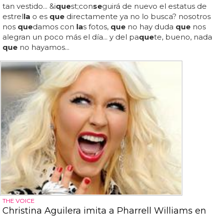
tan vestido... &i
que
st;con
se
guirá de nuevo el estatus de
estrel
la
o es
que
directamente ya no lo busca? nosotros
nos
que
damos con
la
s fotos,
que
no hay duda
que
nos
alegran un poco más el día... y del pa
que
te, bueno, nada
que
no hayamos...
THE VOICE
Christina Aguilera imita a Pharrell Williams en