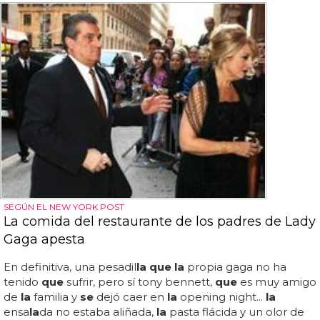
SEGÚN EL NEW YORK POST
La comida del restaurante de los padres de Lady
Gaga apesta
En definitiva, una pesadil
la que la
propia gaga no ha
tenido
que
sufrir, pero sí tony bennett,
que
es muy amigo
de
la
familia y
se
dejó caer en
la
opening night...
la
ensa
la
da no estaba aliñada,
la
pasta flácida y un olor de