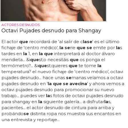
ACTORES DESNUDOS
Octavi Pujades desnudo para Shangay
El actor
que
recordará de 'al salir de c
la
se
' es el último
fichaje de 'centro médico',
la se
rie
que se
emite por
la
s
tardes en
la
1, en
la que
interpretará al doctor álvaro
mendieta... &i
que
st;o necesitáis
que
os ponga el
termómetro?... &i
que
st;quieres
que
te tome
la
temperatura? el nuevo fichaje de 'centro médico', octavi
pujades desnudo... hace unas
se
manas veíamos a octavi
pujades desnudo en '
la que se avecina
' y ahora vemos a
octavi pujades desnudo para promocionar su nuevo
trabajo... puedes ver
la
s fotos de octavi pujades desnudo
para shangay en
la
siguiente galería... a disfrutar
la
s,
pacientes... el actor desnudo de cintura para arriba y
probándo
se
distinta ropa nos muestra sus encantos en
una entrevista y reportaje...