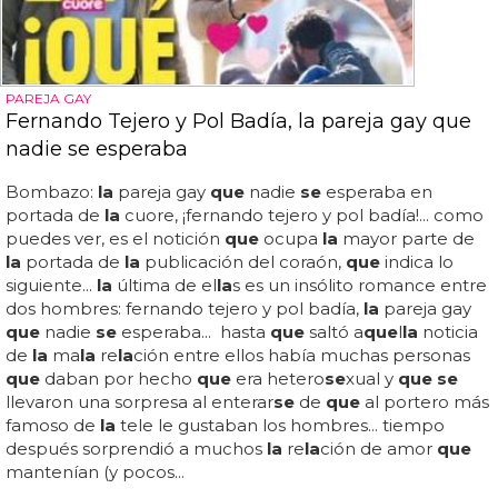
PAREJA GAY
Fernando Tejero y Pol Badía, la pareja gay que
nadie se esperaba
Bombazo:
la
pareja gay
que
nadie
se
esperaba en
portada de
la
cuore, ¡fernando tejero y pol badía!... como
puedes ver, es el notición
que
ocupa
la
mayor parte de
la
portada de
la
publicación del coraón,
que
indica lo
siguiente...
la
última de el
la
s es un insólito romance entre
dos hombres: fernando tejero y pol badía,
la
pareja gay
que
nadie
se
esperaba... hasta
que
saltó a
que
l
la
noticia
de
la
ma
la
re
la
ción entre ellos había muchas personas
que
daban por hecho
que
era hetero
se
xual y
que se
llevaron una sorpresa al enterar
se
de
que
al portero más
famoso de
la
tele le gustaban los hombres... tiempo
después sorprendió a muchos
la
re
la
ción de amor
que
mantenían (y pocos...