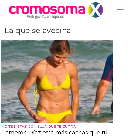
Toggle
navigat
La que se avecina
NO TE METAS CON ELLA QUE TE ZURRA
Cameron Díaz está más cachas que tú