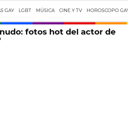
AS GAY
LGBT
MÚSICA
CINE Y TV
HOROSCOPO GA
nudo: fotos hot del actor de
'