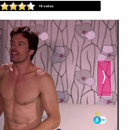
19
votos
⟩