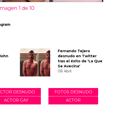
Imagen 1 de
10
agram
Fernando Tejero
 John
desnudo en Twitter
tras el éxito de 'La Que
Se Avecina'
08 Abril
ACTOR DESNUDO
FOTOS DESNUDO
ACTOR GAY
ACTOR