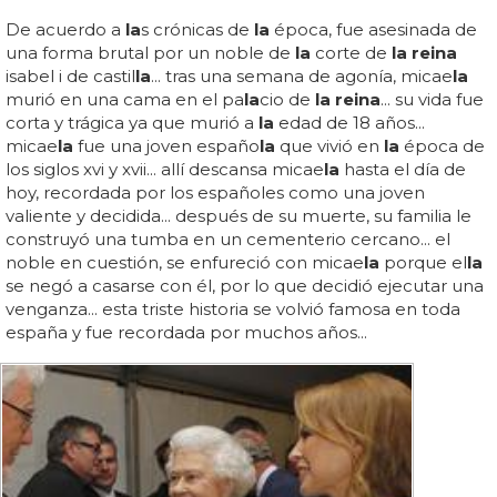
De acuerdo a
la
s crónicas de
la
época, fue asesinada de
una forma brutal por un noble de
la
corte de
la reina
isabel i de castil
la
... tras una semana de agonía, micae
la
murió en una cama en el pa
la
cio de
la reina
... su vida fue
corta y trágica ya que murió a
la
edad de 18 años...
micae
la
fue una joven españo
la
que vivió en
la
época de
los siglos xvi y xvii... allí descansa micae
la
hasta el día de
hoy, recordada por los españoles como una joven
valiente y decidida... después de su muerte, su familia le
construyó una tumba en un cementerio cercano... el
noble en cuestión, se enfureció con micae
la
porque el
la
se negó a casarse con él, por lo que decidió ejecutar una
venganza... esta triste historia se volvió famosa en toda
españa y fue recordada por muchos años...