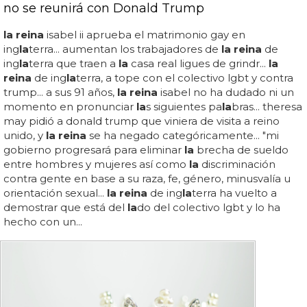
no se reunirá con Donald Trump
la reina
isabel ii aprueba el matrimonio gay en
ing
la
terra... aumentan los trabajadores de
la reina
de
ing
la
terra que traen a
la
casa real ligues de grindr...
la
reina
de ing
la
terra, a tope con el colectivo lgbt y contra
trump... a sus 91 años,
la reina
isabel no ha dudado ni un
momento en pronunciar
la
s siguientes pa
la
bras... theresa
may pidió a donald trump que viniera de visita a reino
unido, y
la reina
se ha negado categóricamente... "mi
gobierno progresará para eliminar
la
brecha de sueldo
entre hombres y mujeres así como
la
discriminación
contra gente en base a su raza, fe, género, minusvalía u
orientación sexual...
la reina
de ing
la
terra ha vuelto a
demostrar que está del
la
do del colectivo lgbt y lo ha
hecho con un...