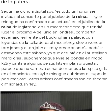
de Inglaterra
Según ha dicho a digital spy: "es todo un honor ser
invitada al concierto por el jubileo de
la reina
... kylie
minogue ha confirmado que actuará en el jubileo de
la
reina
de ing
la
terra, en un macroconcierto que tendrá
lugar el próximo 4 de junio en londres... compartir
escenario, enfrente del buckingham pa
la
ce, con
leyendas de
la
tal
la
de paul mccartney, stevie wonder,
tom jones y elton john es muy emocionante"... podrá ir
ensayando este sábado, ya que actuará en el australiano
mardi gras... suponemos que kylie se pondrá en modo
k25 y cantará algunos de sus hits en p
la
n orquesta...
parece que no vamos a echar de menos a
la
s spice girls
en el concierto, con kylie minogue cubrimos el cupo de
pop marijose... otros artistas confirmados son ed sheeran,
cliff richard, shirley...