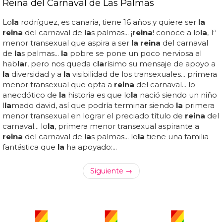
Reina del Carnaval de Las Palmas
Lo
la
rodríguez, es canaria, tiene 16 años y quiere ser
la
reina
del carnaval de
la
s palmas... ¡
reina
! conoce a lo
la
, 1ª
menor transexual que aspira a ser
la reina
del carnaval
de
la
s palmas...
la
pobre se pone un poco nerviosa al
hab
la
r, pero nos queda c
la
rísimo su mensaje de apoyo a
la
diversidad y a
la
visibilidad de los transexuales... primera
menor transexual que opta a
reina
del carnaval... lo
anecdótico de
la
historia es que lo
la
nació siendo un niño
l
la
mado david, así que podría terminar siendo
la
primera
menor transexual en lograr el preciado título de
reina
del
carnaval... lo
la
, primera menor transexual aspirante a
reina
del carnaval de
la
s palmas... lo
la
tiene una familia
fantástica que
la
ha apoyado:...
Siguiente →