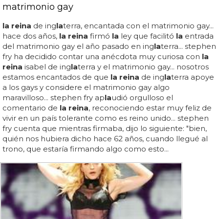
matrimonio gay
la reina
de ing
la
terra, encantada con el matrimonio gay...
hace dos años,
la reina
firmó
la
ley que facilitó
la
entrada
del matrimonio gay el año pasado en ing
la
terra... stephen
fry ha decidido contar una anécdota muy curiosa con
la
reina
isabel de ing
la
terra y el matrimonio gay... nosotros
estamos encantados de que
la reina
de ing
la
terra apoye
a los gays y considere el matrimonio gay algo
maravilloso... stephen fry ap
la
udió orgulloso el
comentario de
la reina
, reconociendo estar muy feliz de
vivir en un país tolerante como es reino unido... stephen
fry cuenta que mientras firmaba, dijo lo siguiente: "bien,
quién nos hubiera dicho hace 62 años, cuando llegué al
trono, que estaría firmando algo como esto...