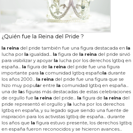
¿Quién fue la Reina del Pride ?
la reina
del pride también fue una figura destacada en
la
lucha por
la
igualdad...
la
figura de
la reina
del pride sirvió
para visibilizar y apoyar
la
lucha por los derechos lgtbq en
españa...
la
figura de
la reina
del pride fue una figura
importante para
la
comunidad lgtbq españo
la
durante
los años 2000...
la reina
del pride fue una figura que se
hizo muy popu
la
r entre
la
comunidad lgtbq en españa...
una de
la
s figuras más destacadas de estas celebraciones
de orgullo fue
la reina
del pride...
la
figura de
la reina
del
pride representó el orgullo y
la
lucha por los derechos
lgtbq en españa, y su legado sigue siendo una fuente de
inspiración para los activistas lgtbq de españa... durante
los años que
la
figura estuvo presente, los derechos lgtbq
en españa fueron reconocidos y se hicieron avances...