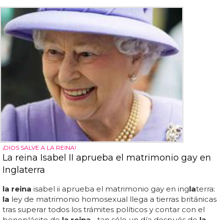
¡DIOS SALVE A LA REINA!
La reina Isabel II aprueba el matrimonio gay en
Inglaterra
la reina
isabel ii aprueba el matrimonio gay en ing
la
terra:
la
ley de matrimonio homosexual llega a tierras británicas
tras superar todos los trámites políticos y contar con el
beneplácito de
la reina
... tan sólo un día después de
la