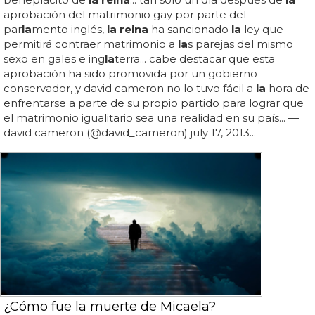
aprobación del matrimonio gay por parte del
par
la
mento inglés,
la reina
ha sancionado
la
ley que
permitirá contraer matrimonio a
la
s parejas del mismo
sexo en gales e ing
la
terra... cabe destacar que esta
aprobación ha sido promovida por un gobierno
conservador, y david cameron no lo tuvo fácil a
la
hora de
enfrentarse a parte de su propio partido para lograr que
el matrimonio igualitario sea una realidad en su país... —
david cameron (@david_cameron) july 17, 2013...
¿Cómo fue la muerte de Micaela?