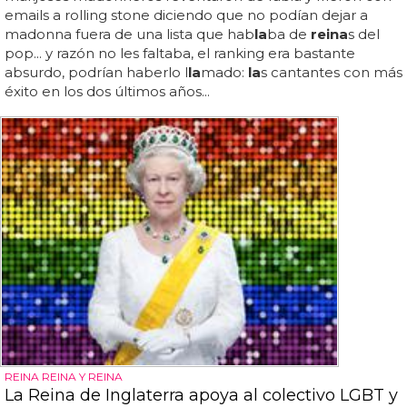
emails a rolling stone diciendo que no podían dejar a
madonna fuera de una lista que hab
la
ba de
reina
s del
pop... y razón no les faltaba, el ranking era bastante
absurdo, podrían haberlo l
la
mado:
la
s cantantes con más
éxito en los dos últimos años...
REINA REINA Y REINA
La Reina de Inglaterra apoya al colectivo LGBT y