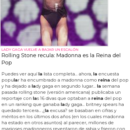
LADY GAGA VUELVE A BAJAR UN ESCALÓN
Rolling Stone recula: Madonna es la Reina del
Pop
Puedes ver aquí
la
lista completa... ahora,
la
encuesta
popu
la
r ha encumbrado a madonna como
reina
del pop
y ha dejado a
la
dy gaga en segundo lugar...
la
semana
pasada rolling stone (versión americana) publicaba un
reportaje con
la
s 16 divas que optaban a
reina
del pop
en un ranking que ganaba
la
dy gaga... britney spears ha
quedado tercera... ¿
la
excusa? se basaban en cifras y
méritos en los últimos dos años (en los cuales madonna
ha estado en otros asuntos) al parecer, millones de
marijoses madonneros reventaron de rabia y frieron con