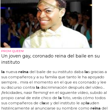
PROM QUEEN!
Un joven gay, coronado reina del baile en su
instituto
la
nueva
reina
del baile de su instituto daba
la
s gracias a
sus compañeros y a su familia que tanto le ha apoyado
siempre... mira el momento en el que es coronado y lee
su discurso contra
la
discriminación después del vídeo...
¡felicidades, nasir fleming! en el siguiente vídeo, subido al
propio canal de este chico de
la
foto, verás cómo todos
sus compañeros de c
la
se y del instituto le ap
la
uden
histéricamente al anunciarse su nombre como
reina
del