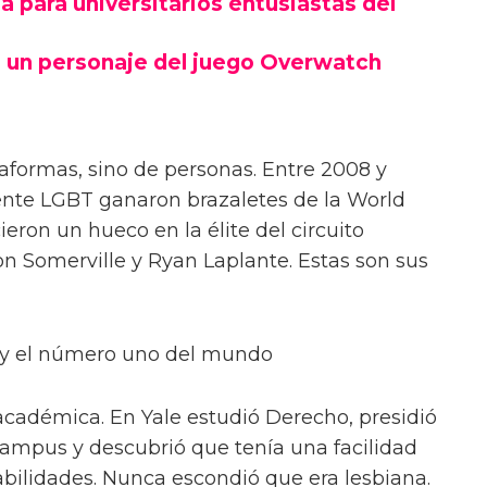
 para universitarios entusiastas del
 un personaje del juego Overwatch
taformas, sino de personas. Entre 2008 y
ente LGBT ganaron brazaletes de la World
ieron un hueco en la élite del circuito
on Somerville y Ryan Laplante. Estas son sus
s y el número uno del mundo
a académica. En Yale estudió Derecho, presidió
 campus y descubrió que tenía una facilidad
abilidades. Nunca escondió que era lesbiana.