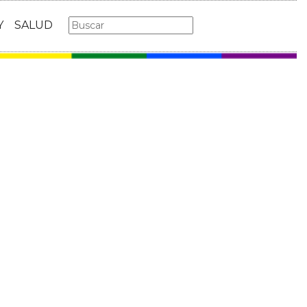
Y
SALUD