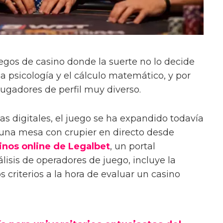
uegos de casino donde la suerte no lo decide
 la psicología y el cálculo matemático, y por
jugadores de perfil muy diverso.
as digitales, el juego se ha expandido todavía
 una mesa con crupier en directo desde
inos online de Legalbet
, un portal
lisis de operadores de juego, incluye la
 criterios a la hora de evaluar un casino