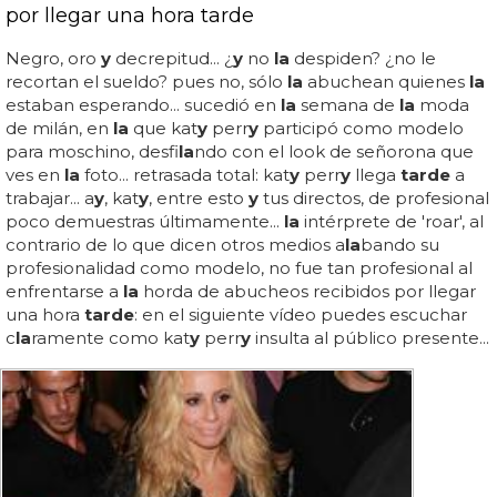
por llegar una hora tarde
Negro, oro
y
decrepitud... ¿
y
no
la
despiden? ¿no le
recortan el sueldo? pues no, sólo
la
abuchean quienes
la
estaban esperando... sucedió en
la
semana de
la
moda
de milán, en
la
que kat
y
perr
y
participó como modelo
para moschino, desfi
la
ndo con el look de señorona que
ves en
la
foto... retrasada total: kat
y
perr
y
llega
tarde
a
trabajar... a
y
, kat
y
, entre esto
y
tus directos, de profesional
poco demuestras últimamente...
la
intérprete de 'roar', al
contrario de lo que dicen otros medios a
la
bando su
profesionalidad como modelo, no fue tan profesional al
enfrentarse a
la
horda de abucheos recibidos por llegar
una hora
tarde
: en el siguiente vídeo puedes escuchar
c
la
ramente como kat
y
perr
y
insulta al público presente...