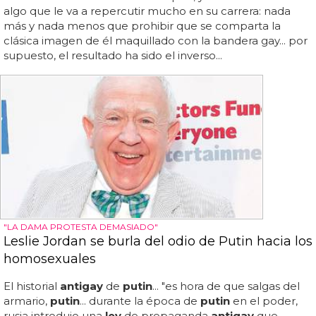
algo que le va a repercutir mucho en su carrera: nada
más y nada menos que prohibir que se comparta la
clásica imagen de él maquillado con la bandera gay... por
supuesto, el resultado ha sido el inverso...
"LA DAMA PROTESTA DEMASIADO"
Leslie Jordan se burla del odio de Putin hacia los
homosexuales
El historial
antigay
de
putin
... "es hora de que salgas del
armario,
putin
... durante la época de
putin
en el poder,
rusia introdujo una
ley
de propaganda
antigay
que