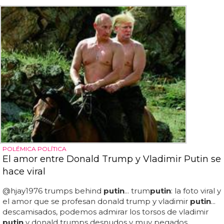
POLÉMICA POLÍTICA
El amor entre Donald Trump y Vladimir Putin se
hace viral
@hjay1976 trumps behind
putin
... trum
putin
: la foto viral y
el amor que se profesan donald trump y vladimir
putin
...
descamisados, podemos admirar los torsos de vladimir
putin
y donald trumps desnudos y muy pegados