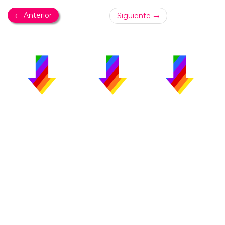
← Anterior
Siguiente →
PUBLICIDAD
COLABORA
AVISO LEGAL
CONTACTO
Copyright 2026 CromosomaX