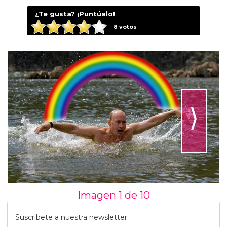
¿Te gusta? ¡Puntúalo!
8
votos
⟩
Imagen 1 de
10
Suscribete a nuestra newsletter: