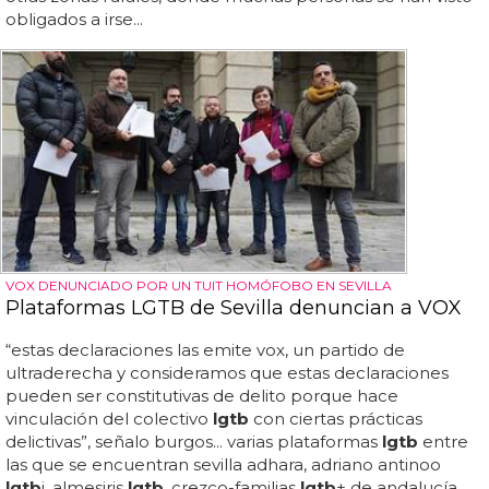
obligados a irse...
VOX DENUNCIADO POR UN TUIT HOMÓFOBO EN SEVILLA
Plataformas LGTB de Sevilla denuncian a VOX
“estas declaraciones las emite vox, un partido de
ultraderecha y consideramos que estas declaraciones
pueden ser constitutivas de delito porque hace
vinculación del colectivo
lgtb
con ciertas prácticas
delictivas”, señalo burgos... varias plataformas
lgtb
entre
las que se encuentran sevilla adhara, adriano antinoo
lgtb
i, almesiris
lgtb
, crezco-familias
lgtb
+ de andalucía,