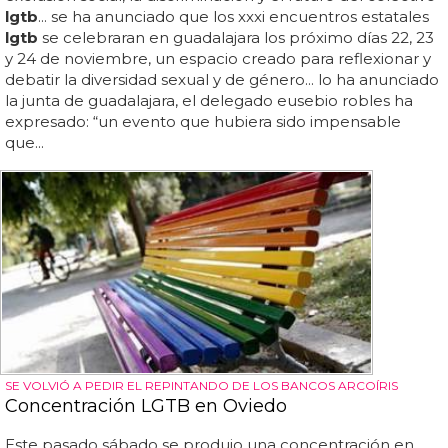
lgtb
... se ha anunciado que los xxxi encuentros estatales
lgtb
se celebraran en guadalajara los próximo días 22, 23
y 24 de noviembre, un espacio creado para reflexionar y
debatir la diversidad sexual y de género... lo ha anunciado
la junta de guadalajara, el delegado eusebio robles ha
expresado: “un evento que hubiera sido impensable
que...
SE VOLVIÓ A PEDIR EL REPINTANDO DE LOS BANCOS ARCOÍRIS
Concentración LGTB en Oviedo
Este pasado sábado se produjo una concentración en