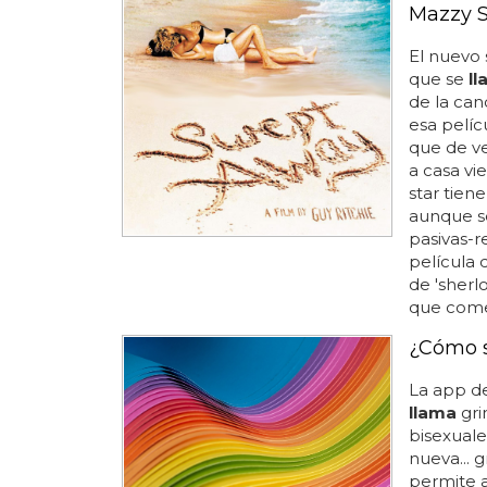
Mazzy S
El nuevo 
que se
l
de la can
esa pelícu
que de v
a casa vi
star tiene
aunque s
pasivas-r
película 
de 'sherl
que comen
¿Cómo s
La app d
llama
gri
bisexuale
nueva... 
permite a