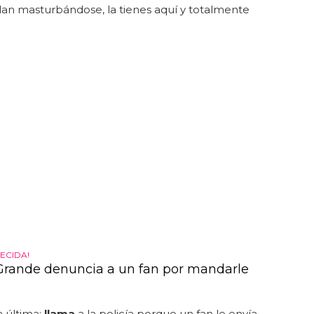
llan masturbándose, la tienes aquí y totalmente
ECIDA!
Grande denuncia a un fan por mandarle
a última:
llama
a la policía porque un fan le envía