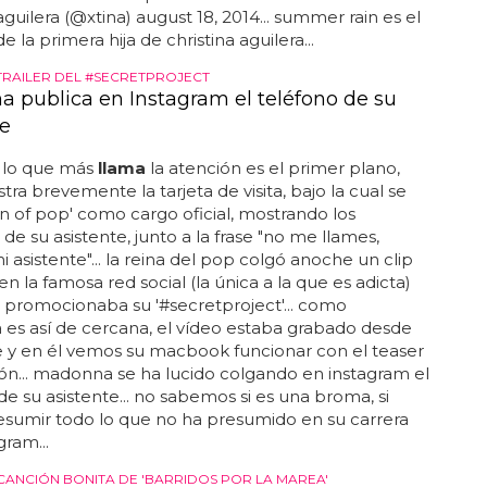
aguilera (@xtina) august 18, 2014... summer rain es el
 la primera hija de christina aguilera...
RAILER DEL #SECRETPROJECT
 publica en Instagram el teléfono de su
te
, lo que más
llama
la atención es el primer plano,
ra brevemente la tarjeta de visita, bajo la cual se
n of pop' como cargo oficial, mostrando los
 de su asistente, junto a la frase "no me llames,
i asistente"... la reina del pop colgó anoche un clip
en la famosa red social (la única a la que es adicta)
 promocionaba su '#secretproject'... como
es así de cercana, el vídeo estaba grabado desde
 y en él vemos su macbook funcionar con el teaser
ón... madonna se ha lucido colgando en instagram el
de su asistente... no sabemos si es una broma, si
sumir todo lo que no ha presumido en su carrera
gram...
 CANCIÓN BONITA DE 'BARRIDOS POR LA MAREA'