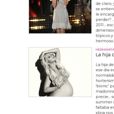
de claro,
se entien
le encarg
perder? .
2011... es
dimensio
tópicos y
hermoso..
HERMANITA
La hija
La hija de
ese día 
normalida
horterism
'bionic' p
madonna, 
precie...
summer ra
faltaba e
xtina nos