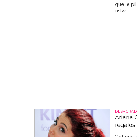
que le pi
nsfw...
DESAGRAD
Ariana 
regalos
Y ahora, l