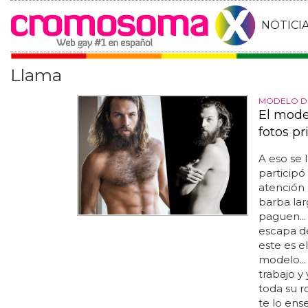
NOTICI
Llama
MODELO D
El model
fotos pr
A eso se 
participó
atención 
barba lar
paguen..
escapa d
este es el
modelo...
trabajo y
toda su r
te lo ense