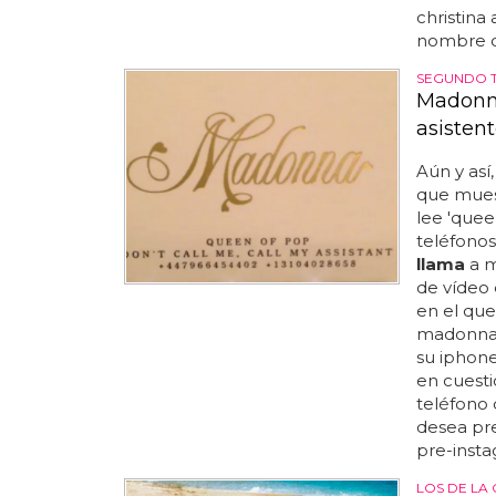
christina 
nombre de
SEGUNDO T
Madonna
asisten
Aún y así
que muest
lee 'quee
teléfonos
llama
a m
de vídeo 
en el que
madonna 
su iphone
en cuesti
teléfono 
desea pre
pre-insta
LOS DE LA