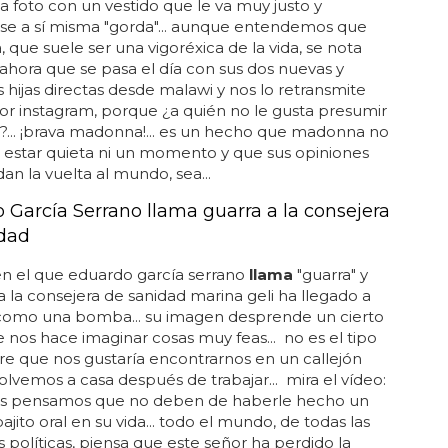
a foto con un vestido que le va muy justo y
se a sí misma "gorda"... aunque entendemos que
que suele ser una vigoréxica de la vida, se nota
 ahora que se pasa el día con sus dos nuevas y
 hijas directas desde malawi y nos lo retransmite
or instagram, porque ¿a quién no le gusta presumir
a?... ¡brava madonna!... es un hecho que madonna no
 estar quieta ni un momento y que sus opiniones
an la vuelta al mundo, sea...
 García Serrano llama guarra a la consejera
dad
en el que eduardo garcía serrano
llama
"guarra" y
a la consejera de sanidad marina geli ha llegado a
 como una bomba... su imagen desprende un cierto
ue nos hace imaginar cosas muy feas... no es el tipo
e que nos gustaría encontrarnos en un callejón
lvemos a casa después de trabajar... mira el vídeo:
tros pensamos que no deben de haberle hecho un
ajito oral en su vida... todo el mundo, de todas las
s políticas, piensa que este señor ha perdido la