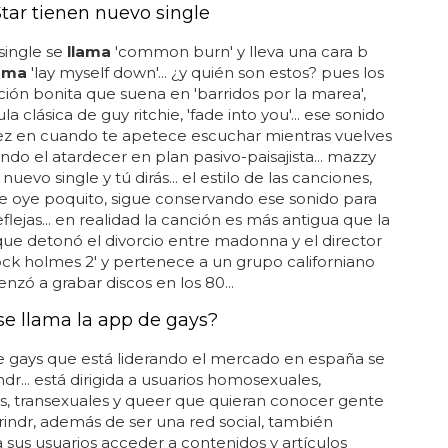
tar tienen nuevo single
single se
llama
'common burn' y lleva una cara b
lama
'lay myself down'... ¿y quién son estos? pues los
ción bonita que suena en 'barridos por la marea',
la clásica de guy ritchie, 'fade into you'... ese sonido
ez en cuando te apetece escuchar mientras vuelves
endo el atardecer en plan pasivo-paisajista... mazzy
 nuevo single y tú dirás... el estilo de las canciones,
e oye poquito, sigue conservando ese sonido para
eflejas... en realidad la canción es más antigua que la
que detonó el divorcio entre madonna y el director
ock holmes 2' y pertenece a un grupo californiano
zó a grabar discos en los 80...
e llama la app de gays?
e gays que está liderando el mercado en españa se
ndr... está dirigida a usuarios homosexuales,
s, transexuales y queer que quieran conocer gente
grindr, además de ser una red social, también
 sus usuarios acceder a contenidos y artículos