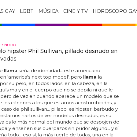
AS GAY
LGBT
MÚSICA
CINE Y TV
HOROSCOPO GA
ESNUDO
o hipster Phil Sullivan, pillado desnudo en
ivadas
le
llama
seña de identidad... este americano
 en 'america's next top model', pero
llama
la
por su pelo, en todos lados: en la cabeza, en la
guísima y en el cuerpo que no se depila ni que le
. pero de vez en cuando aparece un modelo que se
e los cánones a los que estamos acostumbrados, y
 caso de phil sullivan... pillado: es hipster, barbudo y
 estamos hartos de ver modelos desnudos, es su
 ya es lo más normal del mundo que se despojen de
opa y enseñen sus cuerpazos sin pudor alguno... y sí,
ña todo... eso sí, la más fuerte de todas, una en la