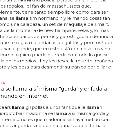
s regalos... el fan de massachussets que,
lemente, tiene tanto tiempo libre como para ser
iana, se
llama
tim normandin y le mandó cosas tan
omo una calabaza, un set de maquillaje de kmart,
a de la montaña de new hampsire, velas y, lo más
e, ¡calendarios de perros y gatos!... ¿quién denuncia
 que te regala calendarios de gatitos y perritos? por
ariana grande, que en esto está con nosotros y no
 como alguien pueda quererla con todo lo que se
lla en los medios... hoy les desea la muerte, mañana
oto y les besa para desmentir su pánico por pillar el
IA
 se llama a sí misma "gorda" y enfada a
 mundo en Internet
spears
llama
gilipollas a unos fans que la
llama
n
 ¿gordofobia? madonna se
llama
a sí misma gorda y
internet... no es que madonna se haya metido con
or estar gorda, sino que ha banalizado el tema al