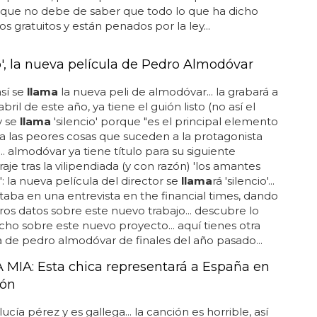
 que no debe de saber que todo lo que ha dicho
os gratuitos y están penados por la ley...
o', la nueva película de Pedro Almodóvar
así se
llama
la nueva peli de almodóvar... la grabará a
abril de este año, ya tiene el guión listo (no así el
y se
llama
'silencio' porque "es el principal elemento
a las peores cosas que suceden a la protagonista
... almodóvar ya tiene título para su siguiente
aje tras la vilipendiada (y con razón) 'los amantes
': la nueva película del director se
llama
rá 'silencio'...
ntaba en una entrevista en the financial times, dando
ros datos sobre este nuevo trabajo... descubre lo
cho sobre este nuevo proyecto... aquí tienes otra
a de pedro almodóvar de finales del año pasado...
IA: Esta chica representará a España en
ión
lucía pérez y es gallega... la canción es horrible, así