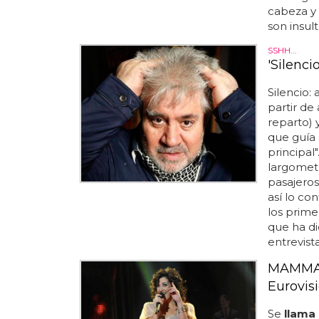
cabeza y
son insult
SSHH...
'Silenci
Silencio: 
partir de 
reparto) 
que guía 
principal"
largometr
pasajeros
así lo co
los prime
que ha di
entrevist
MAMMA M
Eurovis
Se
llama