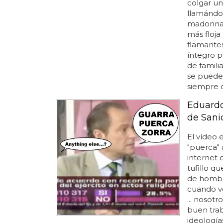
colgar un
llamándo
madonna, 
más floja
flamantes
íntegro p
de famili
se puede
siempre d
Eduardo
de Sani
El vídeo 
"puerca" 
internet
tufillo q
de hombr
cuando vo
... noso
buen trab
ideología