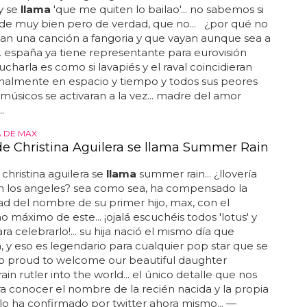
 y se
llama
'que me quiten lo bailao'... no sabemos si
de muy bien pero de verdad, que no... ¿por qué no
an una canción a fangoria y que vayan aunque sea a
.. españa ya tiene representante para eurovisión
cucharla es como si lavapiés y el raval coincidieran
nalmente en espacio y tiempo y todos sus peores
 músicos se activaran a la vez... madre del amor
.
 DE MAX
 de Christina Aguilera se llama Summer Rain
 christina aguilera se
llama
summer rain... ¿llovería
en los angeles? sea como sea, ha compensado la
d del nombre de su primer hijo, max, con el
o máximo de este... ¡ojalá escuchéis todos 'lotus' y
ara celebrarlo!... su hija nació el mismo día que
y eso es legendario para cualquier pop star que se
 so proud to welcome our beautiful daughter
in rutler into the world... el único detalle que nos
ra conocer el nombre de la recién nacida y la propia
 lo ha confirmado por twitter ahora mismo... —