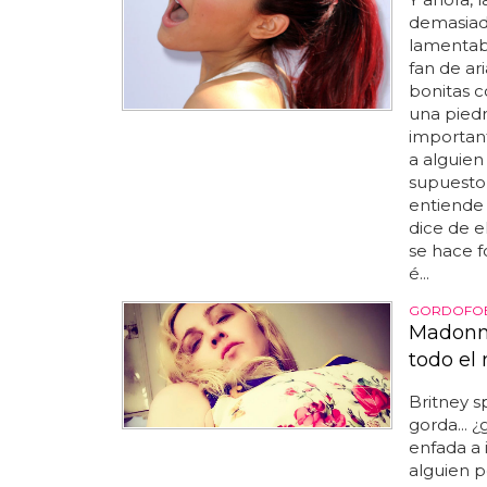
demasiado
lamentab
fan de ar
bonitas c
una piedr
important
a alguien
supuesto 
entiende
dice de e
se hace f
é...
GORDOFOB
Madonna
todo el
Britney 
gorda...
enfada a 
alguien p