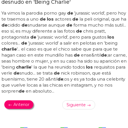
desnudo en 'Being Charlie'
Ya vimos la parodia porno gay
de
'jurassic world', pero hoy
te traemos a uno
de los
actores
de
la peli original, que ha
de
cidido
de
snudarse aunque
de
forma mucho más sutil...
eso sí, es muy diferente a las fotos
de
chris pratt,
protagonista
de
'jurassic world', pero para gustos
los
colores...
de
'jurassic world' a salir en pelotas en 'being
charlie
'... el caso es que el chico sabe que para que te
hagan caso en este mundillo has
de
ense&ntil
de
;ar carne,
seas hombre o mujer, y en su caso ha sido su aparición en
'being
charlie
' la que ha reunido todos
los
requisitos para
verle
de
snudo... se trata
de
nick robinson, que está
buenísimo, tiene 20 a&ntil
de
;os y es ya toda una celebrity
que vuelve locas a las chicas en instagram, y no nos
sorpren
de
en absoluto...
← Anterior
Siguiente →