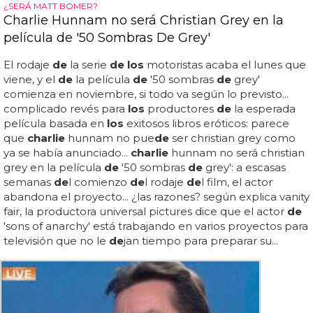
¿SERÁ MATT BOMER?
Charlie Hunnam no será Christian Grey en la
película de '50 Sombras De Grey'
El rodaje
de
la serie
de los
motoristas acaba el lunes que
viene, y el
de
la película
de
'50 sombras
de
grey'
comienza en noviembre, si todo va según lo previsto...
complicado revés para
los
productores
de
la esperada
película basada en
los
exitosos libros eróticos: parece
que
charlie
hunnam no pue
de
ser christian grey como
ya se había anunciado...
charlie
hunnam no será christian
grey en la película
de
'50 sombras
de
grey': a escasas
semanas
de
l comienzo
de
l rodaje
de
l film, el actor
abandona el proyecto... ¿las razones? según explica vanity
fair, la productora universal pictures dice que el actor
de
'sons of anarchy' está trabajando en varios proyectos para
televisión que no le
de
jan tiempo para preparar su...