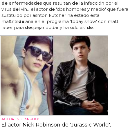
de
enfermeda
de
s que resultan
de
la infección por el
virus
de
l vih... el actor
de
'dos hombres y medio' que fuera
sustituido por ashton kutcher ha estado esta
ma&ntil
de
;ana en el programa 'today show' con matt
lauer para
de
spejar dudar y ha sido así
de
...
ACTORES DESNUDOS
El actor Nick Robinson de 'Jurassic World',