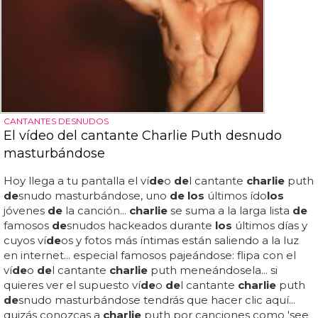
CANTANTES DESNUDOS
El vídeo del cantante Charlie Puth desnudo
masturbándose
Hoy llega a tu pantalla el ví
de
o
de
l cantante
charlie
puth
de
snudo masturbándose, uno
de los
últimos ído
los
jóvenes
de
la canción...
charlie
se suma a la larga lista
de
famosos
de
snudos hackeados durante
los
últimos días y
cuyos ví
de
os y fotos más íntimas están saliendo a la luz
en internet... especial famosos pajeándose: flipa con el
ví
de
o
de
l cantante
charlie
puth meneándosela... si
quieres ver el supuesto ví
de
o
de
l cantante
charlie
puth
de
snudo masturbándose tendrás que hacer clic aquí...
quizás conozcas a
charlie
puth por canciones como 'see