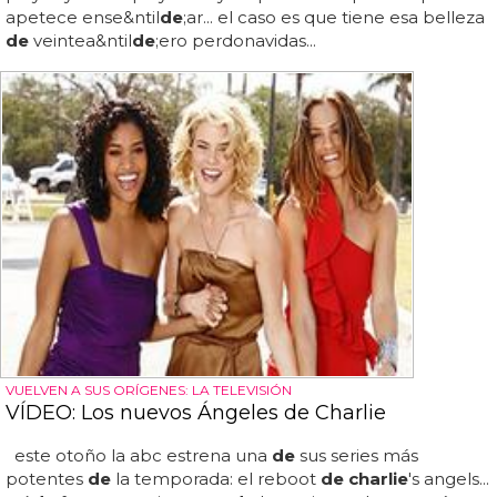
apetece ense&ntil
de
;ar... el caso es que tiene esa belleza
de
veintea&ntil
de
;ero perdonavidas...
VUELVEN A SUS ORÍGENES: LA TELEVISIÓN
VÍDEO: Los nuevos Ángeles de Charlie
este otoño la abc estrena una
de
sus series más
potentes
de
la temporada: el reboot
de charlie
's angels...