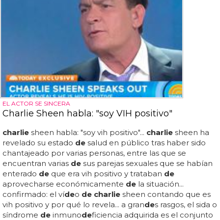
EL ACTOR SE SINCERA
Charlie Sheen habla: "soy VIH positivo"
charlie
sheen habla: "soy vih positivo"...
charlie
sheen ha
revelado su estado
de
salud en público tras haber sido
chantajeado por varias personas, entre las que se
encuentran varias
de
sus parejas sexuales que se habían
enterado
de
que era vih positivo y trataban
de
aprovecharse económicamente
de
la situación...
confirmado: el ví
de
o
de charlie
sheen contando que es
vih positivo y por qué lo revela... a gran
de
s rasgos, el sida o
síndrome
de
inmuno
de
ficiencia adquirida es el conjunto