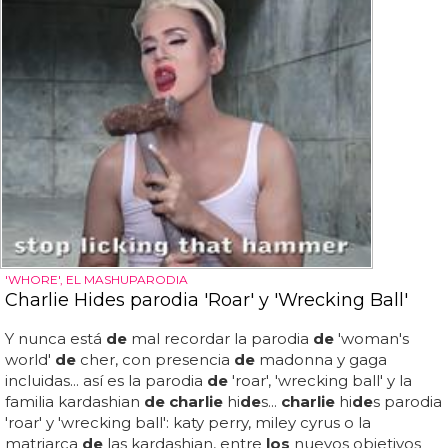
'WHORE', EL MASHUPARODIA
Charlie Hides parodia 'Roar' y 'Wrecking Ball'
Y nunca está
de
mal recordar la parodia
de
'woman's
world'
de
cher, con presencia
de
madonna y gaga
incluidas... así es la parodia
de
'roar', 'wrecking ball' y la
familia kardashian
de charlie
hi
de
s...
charlie
hi
de
s parodia
'roar' y 'wrecking ball': katy perry, miley cyrus o la
matriarca
de
las kardashian, entre
los
nuevos objetivos