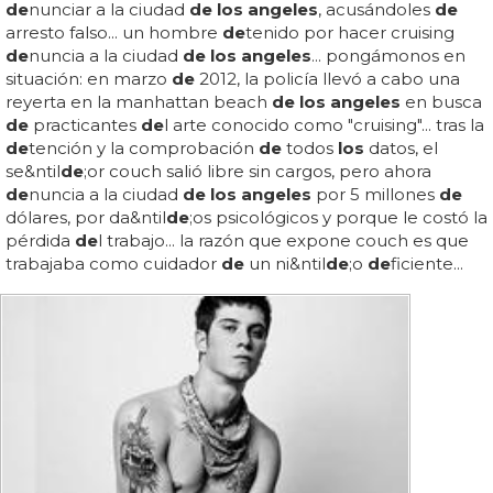
de
nunciar a la ciudad
de los angeles
, acusándoles
de
arresto falso... un hombre
de
tenido por hacer cruising
de
nuncia a la ciudad
de los angeles
... pongámonos en
situación: en marzo
de
2012, la policía llevó a cabo una
reyerta en la manhattan beach
de los angeles
en busca
de
practicantes
de
l arte conocido como "cruising"... tras la
de
tención y la comprobación
de
todos
los
datos, el
se&ntil
de
;or couch salió libre sin cargos, pero ahora
de
nuncia a la ciudad
de los angeles
por 5 millones
de
dólares, por da&ntil
de
;os psicológicos y porque le costó la
pérdida
de
l trabajo... la razón que expone couch es que
trabajaba como cuidador
de
un ni&ntil
de
;o
de
ficiente...