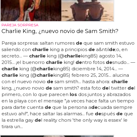
PAREJA SORPRESA
Charlie King, ¿nuevo novio de Sam Smith?
Pareja sorpresa: saltan rumores
de
que sam smith estuvo
saliendo con
charlie
king a principios
de
a&ntil
de
;o, en
secreto... —
charlie
king (@
charlie
king85) agosto 14,
2015... ¡el buenorro
charlie
king!
de
ntro fotos
de
snudo... —
charlie
king (@
charlie
king85) diciembre 14, 2014... —
charlie
king (@
charlie
king85) febrero 25, 2015... alucina
con el nuevo novio
de
sam smith... hasta ahora:
charlie
king, ¿nuevo novio
de
sam smith? esta foto
de
l twitter
de
l
primero, con lo que parecen
los
dos juntos y abrazados
en la playa con el mensaje "¡a veces hace falta un tiempo
para darte cuenta
de
que la persona a
de
cuada siempre
estuvo ahí!", hace saltar las alarmas... fue
de
spués
de
que
la estrella gay
de
l reality choni 'the only way is essex' le
tirara un...