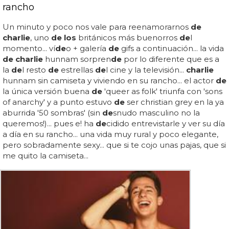
rancho
Un minuto y poco nos vale para reenamorarnos
de
charlie
, uno
de los
británicos más buenorros
de
l
momento... ví
de
o + galería
de
gifs a continuación... la vida
de charlie
hunnam sorpren
de
por lo diferente que es a
la
de
l resto
de
estrellas
de
l cine y la televisión...
charlie
hunnam sin camiseta y viviendo en su rancho... el actor
de
la única versión buena
de
'queer as folk' triunfa con 'sons
of anarchy' y a punto estuvo
de
ser christian grey en la ya
aburrida '50 sombras' (sin
de
snudo masculino no la
queremos!)... pues e! ha
de
cidido entrevistarle y ver su día
a día en su rancho... una vida muy rural y poco elegante,
pero sobradamente sexy... que si te cojo unas pajas, que si
me quito la camiseta...