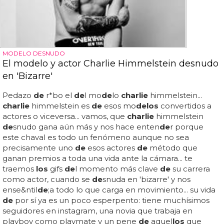
MODELO DESNUDO
El modelo y actor Charlie Himmelstein desnudo
en 'Bizarre'
Pedazo
de
r*bo el
de
l mo
de
lo
charlie
himmelstein...
charlie
himmelstein es
de
esos mo
de
los
convertidos a
actores o viceversa... vamos, que
charlie
himmelstein
de
snudo gana aún más y nos hace enten
de
r porque
este chaval es todo un fenómeno aunque no sea
precisamente uno
de
esos actores
de
método que
ganan premios a toda una vida ante la cámara... te
traemos
los
gifs
de
l momento más clave
de
su carrera
como actor, cuando se
de
snuda en 'bizarre' y nos
ense&ntil
de
;a todo lo que carga en movimiento... su vida
de
por sí ya es un poco esperpento: tiene muchísimos
seguidores en instagram, una novia que trabaja en
playboy como playmate y un pene
de
aquel
los
que