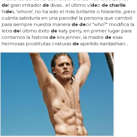
de
l gran imitador
de
divas... el último ví
de
o
de charlie
hi
de
s, 'whore', no ha sido el más brillante o hilarante, ¡pero
cuánta sabiduría en una parodia! la persona que cambió
para siempre nuestra manera
de de
cir "who?" modifica la
letra
de
l último éxito
de
katy perry, en primer lugar para
contarnos la historia
de
kris jenner, la madre
de
esas
hermosas prostitutas criaturas
de
apellido kardashian...