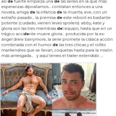
así
de
fuerte empieza una
de
las series en la que más
esperanzas dipositamos... contratan entonces a una
novata, amiga
de
la infancia
de
la muerta, eve, con un
extraño pasado... la premisa
de
este reboot es bastante
potente (cuidado, vienen leves spoilers): abby, kate y
gloria son las tres miembras
de
l equipo, hasta que en un
trágico acci
de
nte muere gloria... producida por la ex-
ángel drew barrymore, la serie promete la clásica acción
combinada con el humor
de
las tres chicas y el rollito
mariliendres que se llevan, coquetas hasta para la misión
más arriesgada... y aquí teneis el trailer extendido: ...