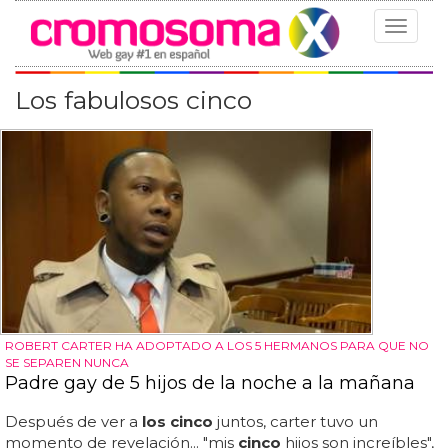
Toggle
navigat
Los fabulosos cinco
ROBERT CARTER HA ADOPTADO A LOS 5 HERMANOS PARA QUE NO
SE SEPAREN NUNCA
Padre gay de 5 hijos de la noche a la mañana
Después de ver a
los cinco
juntos, carter tuvo un
momento de revelación... "mis
cinco
hijos son increíbles",