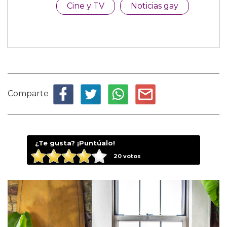
Cine y TV
Noticias gay
Comparte
¿Te gusta? ¡Puntúalo!
20
votos