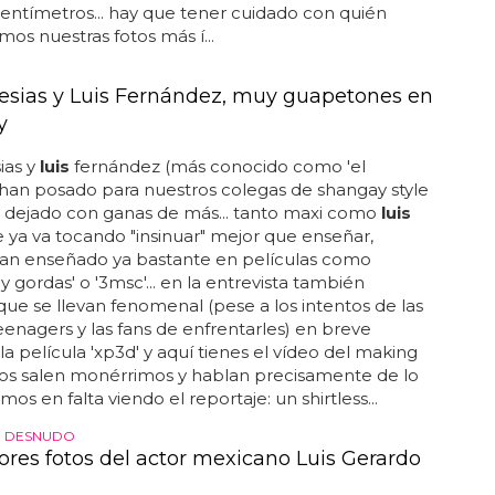
centímetros... hay que tener cuidado con quién
os nuestras fotos más í...
lesias y Luis Fernández, muy guapetones en
y
ias y
luis
fernández (más conocido como 'el
 han posado para nuestros colegas de shangay style
n dejado con ganas de más... tanto maxi como
luis
 ya va tocando "insinuar" mejor que enseñar,
an enseñado ya bastante en películas como
y gordas' o '3msc'... en la entrevista también
ue se llevan fenomenal (pese a los intentos de las
teenagers y las fans de enfrentarles) en breve
la película 'xp3d' y aquí tienes el vídeo del making
os dos salen monérrimos y hablan precisamente de lo
os en falta viendo el reportaje: un shirtless...
 DESNUDO
ores fotos del actor mexicano Luis Gerardo
z