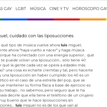
AS GAY
LGBT
MÚSICA
CINE Y TV
HOROSCOPO GA
guel, cuidado con las liposucciones
 qué tipo de música vuelve ahora
luis
miguel,
nte ahora "haya vuelto a nacer" y haga música
orque ha conectado con una energía superior... qué
te puede volver una liposucción... sólo tiene 40
r qué la gente cada vez se opera a edades más
? una cosa es echarte cremitas y tal, pero hacerte
g y una liposucción sin haber cumplido los 40 es un
tico en el caso de una estrella del pop, que se
e mantener su forma física a base de ejercicio es
su trabajo... no sabemos, pero seguro que le ha
ara decirle que ella tiene el teléfono de un cirujano
muy bueno que le hace liposucciones sin
ciones...
luis
miguel no es de los que van al