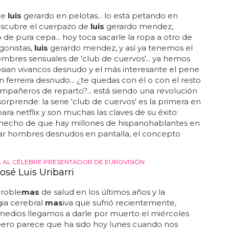
de
luis
gerardo en pelotas... lo está petando en
descubre el cuerpazo de
luis
gerardo mendez,
de pura cepa... hoy toca sacarle la ropa a otro de
gonistas,
luis
gerardo mendez, y así ya tenemos el
ombres sensuales de 'club de cuervos'... ya hemos
losian vivancos desnudo y el más interesante el pene
n ferreira desnudo... ¿te quedas con él o con el resto
mpañeros de reparto?... está siendo una revolución
sorprende: la serie 'club de cuervos' es la primera en
ara netflix y son muchas las claves de su éxito:
 hecho de que hay millones de hispanohablantes en
car hombres desnudos en pantalla, el concepto
 AL CÉLEBRE PRESENTADOR DE EUROVISIÓN
osé Luis Uribarri
proble
mas
de salud en los últimos años y la
ia cerebral
mas
iva que sufrió recientemente,
edios llegamos a darle por muerto el miércoles
pero parece que ha sido hoy lunes cuando nos