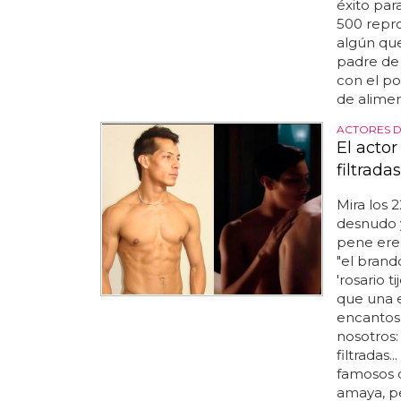
éxito para
500 repro
algún qu
padre de 
con el po
de alimen
ACTORES 
El actor
filtradas
Mira los 
desnudo y
pene ere
"el brand
'rosario t
que una 
encantos 
nosotros:
filtradas
famosos d
amaya, pe