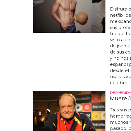
Disfruta 
netflix: 
mexicano 
sus prota
trío de h
visto a a
de joaquí
de sus co
y no nos 
español p
desde el
usa a sa
culebró...
DESPEDIDA
Muere J
Tras sus 
hemorrag
muchos m
pasado, 