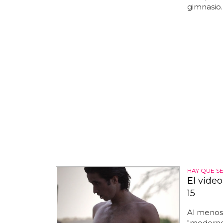
gimnasio.
HAY QUE S
El vídeo
15
Al menos 
"moderno