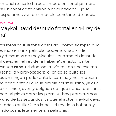
 monchito se le ha adelantado en ser el primero
 un canal de televisión a nivel nacional... ¡qué
! esperamos vivir en un bucle constante de 'aquí...
FRONTAL
 Maykol David desnudo frontal en 'El rey de
na'
res fotos de
luis
fonsi desnudo... como siempre que
esnudo en una película, podemos hablar de
 y desnudos en mayúsculas... enorme el desnudo
david en 'el rey de la habana'... el actor carter
desnudo
mas
turbándose en vídeo... en una escena
 sencilla y provocadora, el chico se quita los
los sin ningún pudor ante la cámara y nos muestra
 pene ante el que la propia actriz alucina, ya que
de un chico joven y delgado del que nunca pensarías
de tal pieza entre las piernas... hoy prometemos
 uno de los segundos, ya que el actor maykol david
toda la artillería en la peli 'el rey de la habana' y
jado completamente sin palabras...