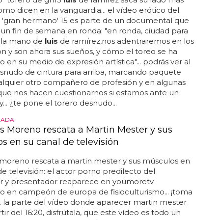
como dicen en la vanguardia... el vídeo erótico del
e 'gran hermano' 15 es parte de un documental que
un fin de semana en ronda: "en ronda, ciudad para
e la mano de
luis
de ramírez,nos adentraremos en los
n y son ahora sus sueños, y cómo el toreo se ha
o en su medio de expresión artística"... podrás ver al
esnudo de cintura para arriba, marcando paquete
lquier otro compañero de profesión y en algunas
que nos hacen cuestionarnos si estamos ante un
... ¿te pone el torero desnudo...
IADA
is Moreno rescata a Martin Mester y sus
s en su canal de televisión
moreno rescata a martin mester y sus músculos en
de televisión: el actor porno predilecto del
r y presentador reaparece en youmoretv
o en campeón de europa de fisioculturismo... ¡toma
. la parte del vídeo donde aparecer martin mester
tir del 16:20, disfrútala, que este vídeo es todo un