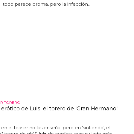
.. todo parece broma, pero la infección...
ER TORERO
 erótico de Luis, el torero de 'Gran Hermano'
en el teaser no las enseña, pero en 'sintiendo', el
" torero de gh15
luis
de ramírez saca su lado más