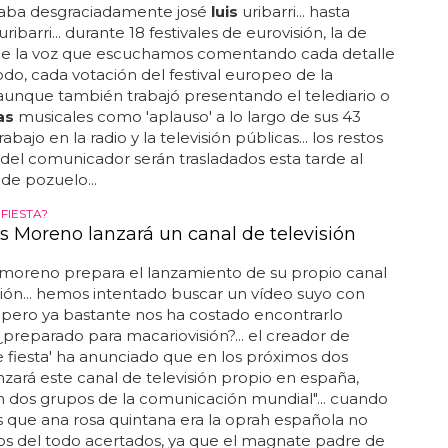
ba desgraciadamente josé
luis
uribarri... hasta
ribarri... durante 18 festivales de eurovisión, la de
 fue la voz que escuchamos comentando cada detalle
odo, cada votación del festival europeo de la
aunque también trabajó presentando el telediario o
as
musicales como 'aplauso' a lo largo de sus 43
abajo en la radio y la televisión públicas... los restos
del comunicador serán trasladados esta tarde al
 de pozuelo...
FIESTA?
is Moreno lanzará un canal de televisión
moreno prepara el lanzamiento de su propio canal
sión... hemos intentado buscar un vídeo suyo con
pero ya bastante nos ha costado encontrarlo
. ¿preparado para macariovisión?... el creador de
 fiesta' ha anunciado que en los próximos dos
zará este canal de televisión propio en españa,
n dos grupos de la comunicación mundial"... cuando
que ana rosa quintana era la oprah española no
s del todo acertados, ya que el magnate padre de