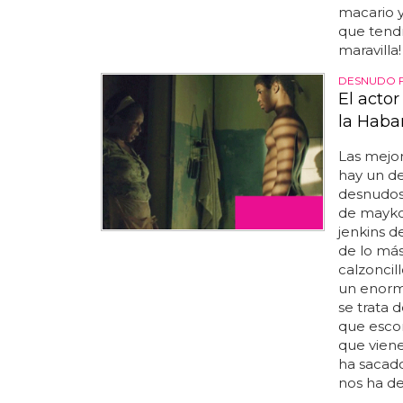
macario y
que tendrá
maravilla
DESNUDO 
El actor
la Haba
Las mejo
hay un d
desnudos
de maykol 
jenkins 
de lo más
calzoncil
un enorme
se trata 
que escon
que viene
ha sacado 
nos ha de