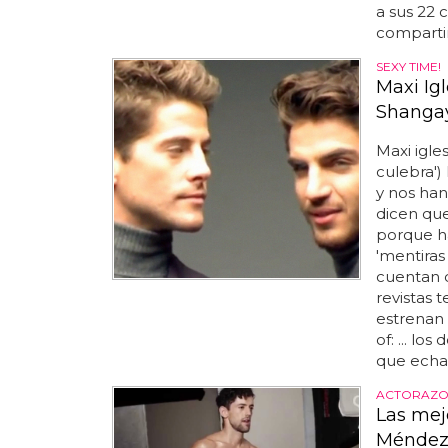
a sus 22 
compartim
SEXY TIME!
Maxi Ig
Shanga
Maxi igles
culebra')
y nos ha
dicen que
porque h
'mentiras 
cuentan q
revistas 
estrenan 
of: ... l
que echam
ACTORAZO
Las mej
Ménde