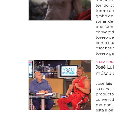
tórrido, 
torero d
grabó en 
soñar, d
que fuero
convertid
torero d
como cua
escenas 
torero gay
MATRIMON
José Lu
músculo
José
luis
su canal 
producto
convertid
moreno!..
está a par