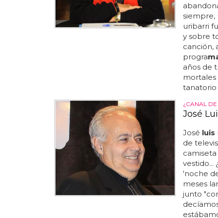
abandona
siempre, u
uribarri
y sobre t
canción, 
progra
m
años de tr
mortales 
tanatorio
¿CANAL DE 
José Lu
José
luis
de televi
camiseta 
vestido..
'noche de
meses lan
junto "co
decíamos 
estábamo