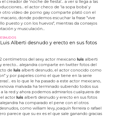
 el creador de 'noche de fiesta'... a ver si llega a las
ducciones... el actor checo de 'la sopa boba' y
e otro vídeo de porno gay comparte plató con el
macario, donde podemos escuchar la frase "vive
llo puesto y con los huevos", mientras da consejos
tación y musculación...
DESNUDOS
 Luis Alberti desnudo y erecto en sus fotos
22 centímetros del sexy actor mexicano
luis
alberti
 erecto... alejandra comparte en twitter fotos del
cto de
luis
alberti desnudo, el actor conocido como
on" y por papeles como el que tiene en la serie
ijeras'... es lo que le ha pasado a este actor mexicano,
exnovia malvada ha terminado subiendo todos sus
a la red y ahora podemos admirarlos cualquiera de
 el actor
luis
alberti desnudo y erecto en sus fotos
... alejandra ha comparado el pene con el otros
esnudos, como william levy, joaquín ferreira o rafael
ro parece que su ex es el que sale ganando gracias