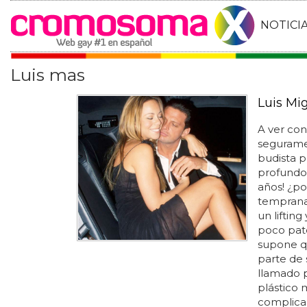
NOTICI
Luis mas
Luis Mi
A ver con
segurame
budista p
profundo 
años! ¿po
tempranas
un liftin
poco paté
supone qu
parte de 
llamado p
plástico 
complica