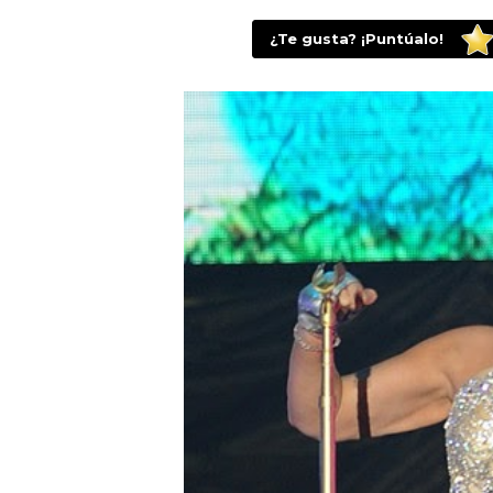
¿Te gusta? ¡Puntúalo!