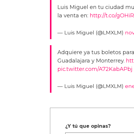
Luis Miguel en tu ciudad muy
la venta en:
http://t.co/gOHi
— Luis Miguel (@LMXLM)
nov
Adquiere ya tus boletos para
Guadalajara y Monterrey.
ht
pic.twitter.com/A72KabAPbj
— Luis Miguel (@LMXLM)
ene
¿Y tú que opinas?