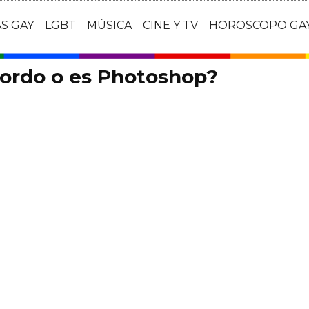
AS GAY
LGBT
MÚSICA
CINE Y TV
HOROSCOPO GA
gordo o es Photoshop?