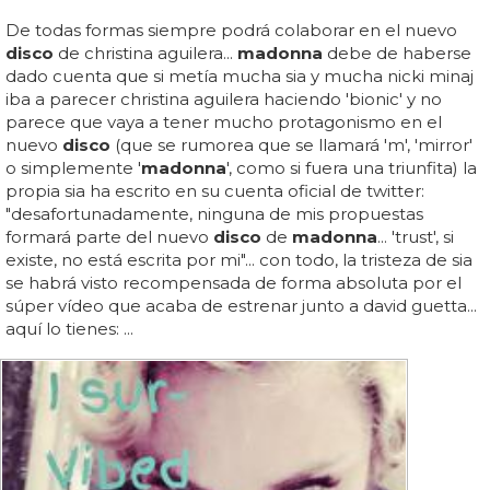
De todas formas siempre podrá colaborar en el nuevo
disco
de christina aguilera...
madonna
debe de haberse
dado cuenta que si metía mucha sia y mucha nicki minaj
iba a parecer christina aguilera haciendo 'bionic' y no
parece que vaya a tener mucho protagonismo en el
nuevo
disco
(que se rumorea que se llamará 'm', 'mirror'
o simplemente '
madonna
', como si fuera una triunfita) la
propia sia ha escrito en su cuenta oficial de twitter:
"desafortunadamente, ninguna de mis propuestas
formará parte del nuevo
disco
de
madonna
... 'trust', si
existe, no está escrita por mi"... con todo, la tristeza de sia
se habrá visto recompensada de forma absoluta por el
súper vídeo que acaba de estrenar junto a david guetta...
aquí lo tienes: ...