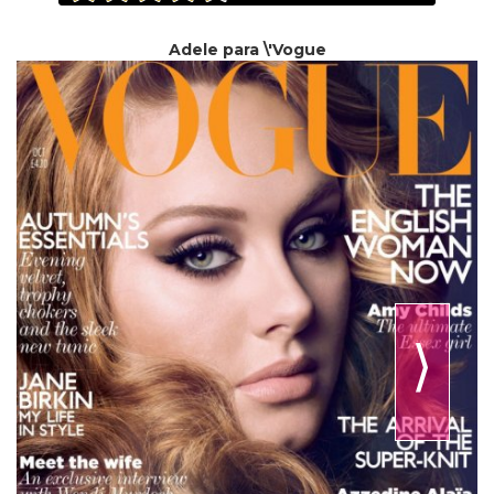
Adele para \'Vogue
⟩