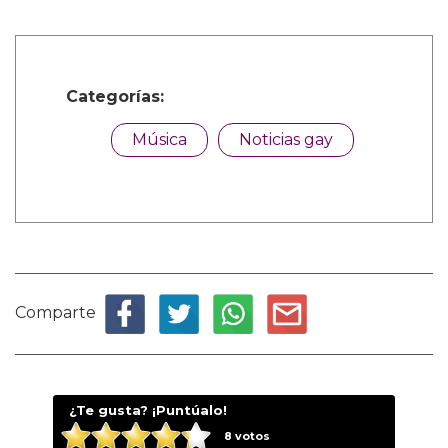
Categorías:
Música
Noticias gay
Comparte
¿Te gusta? ¡Puntúalo!
8
votos