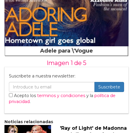
Adele para \'Vogue
Imagen 1 de
5
Suscribete a nuestra newsletter:
Suscribete
Acepto los
terminos y condiciones
y la
política de
privacidad
.
Noticias relacionadas
'Ray of Light' de Madonna