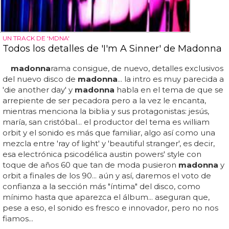
UN TRACK DE 'MDNA'
Todos los detalles de 'I'm A Sinner' de Madonna
madonna
rama consigue, de nuevo, detalles exclusivos
del nuevo disco de
madonna
... la intro es muy parecida a
'die another day' y
madonna
habla en el tema de que se
arrepiente de ser pecadora pero a la vez le encanta,
mientras menciona la biblia y sus protagonistas: jesús,
maría, san cristóbal... el productor del tema es william
orbit y el sonido es más que familiar, algo así como una
mezcla entre 'ray of light' y 'beautiful stranger', es decir,
esa electrónica psicodélica austin powers' style con
toque de años 60 que tan de moda pusieron
madonna
y
orbit a finales de los 90... aún y así, daremos el voto de
confianza a la sección más "íntima" del disco, como
mínimo hasta que aparezca el álbum... aseguran que,
pese a eso, el sonido es fresco e innovador, pero no nos
fiamos...