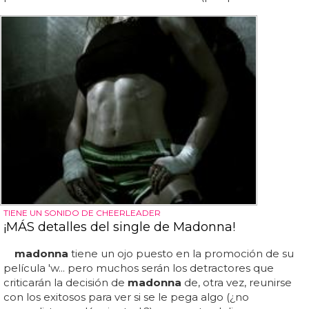
TIENE UN SONIDO DE CHEERLEADER
¡MÁS detalles del single de Madonna!
madonna
tiene un ojo puesto en la promoción de su
película 'w... pero muchos serán los detractores que
criticarán la decisión de
madonna
de, otra vez, reunirse
con los exitosos para ver si se le pega algo (¿no