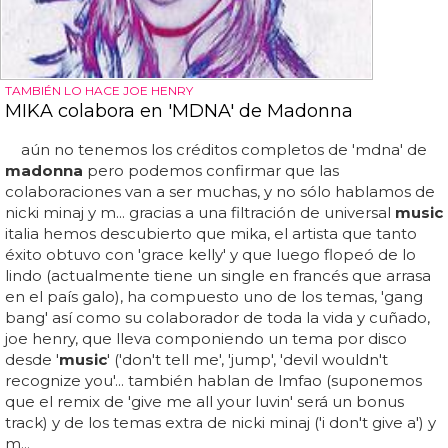
TAMBIÉN LO HACE JOE HENRY
MIKA colabora en 'MDNA' de Madonna
aún no tenemos los créditos completos de 'mdna' de
madonna
pero podemos confirmar que las
colaboraciones van a ser muchas, y no sólo hablamos de
nicki minaj y m... gracias a una filtración de universal
music
italia hemos descubierto que mika, el artista que tanto
éxito obtuvo con 'grace kelly' y que luego flopeó de lo
lindo (actualmente tiene un single en francés que arrasa
en el país galo), ha compuesto uno de los temas, 'gang
bang' así como su colaborador de toda la vida y cuñado,
joe henry, que lleva componiendo un tema por disco
desde '
music
' ('don't tell me', 'jump', 'devil wouldn't
recognize you'... también hablan de lmfao (suponemos
que el remix de 'give me all your luvin' será un bonus
track) y de los temas extra de nicki minaj ('i don't give a') y
m...