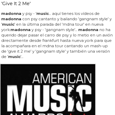
'Give It 2 Me'
madonna
y psy - '
music
... aquí tienes los vídeos de
madonna
con psy cantanto y bailando 'gangnam style' y
'
music
' en la última parada del 'mdna tour' en nueva
york:
madonna
y psy - 'gangnam style'...
madonna
no ha
querido dejar pasar el carro de psy y lo metio en un avión
directamente desde frankfurt hasta nueva york para que
la acompañara en el mdna tour cantando un mash-up
de 'give it 2 me' y 'gangnam style' y también una versión
de '
music
'...