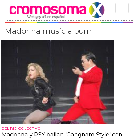
Toggle
navigat
Madonna music album
DELIRIO COLECTIVO
Madonna y PSY bailan 'Gangnam Style' con