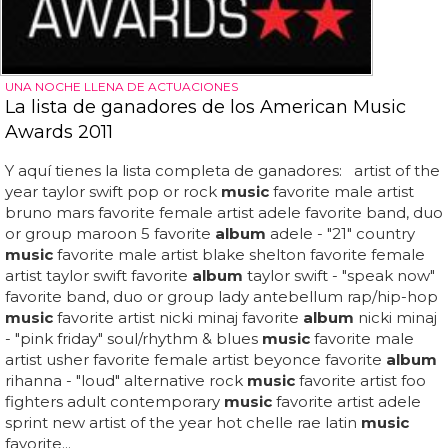
UNA NOCHE LLENA DE ACTUACIONES
La lista de ganadores de los American Music
Awards 2011
Y aquí tienes la lista completa de ganadores: artist of the
year taylor swift pop or rock
music
favorite male artist
bruno mars favorite female artist adele favorite band, duo
or group maroon 5 favorite
album
adele - "21" country
music
favorite male artist blake shelton favorite female
artist taylor swift favorite
album
taylor swift - "speak now"
favorite band, duo or group lady antebellum rap/hip-hop
music
favorite artist nicki minaj favorite
album
nicki minaj
- "pink friday" soul/rhythm & blues
music
favorite male
artist usher favorite female artist beyonce favorite
album
rihanna - "loud" alternative rock
music
favorite artist foo
fighters adult contemporary
music
favorite artist adele
sprint new artist of the year hot chelle rae latin
music
favorite...