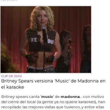
CLIP DE 2002
Britney Spears versiona 'Music' de Madonna en
el karaoke
Britney spears canta '
music
' de
madonna
... con motivo
del cierre del local (la gente ya no quiere karaokes), han
recopilado las mejores visitas que tuvieron, y entre ellas