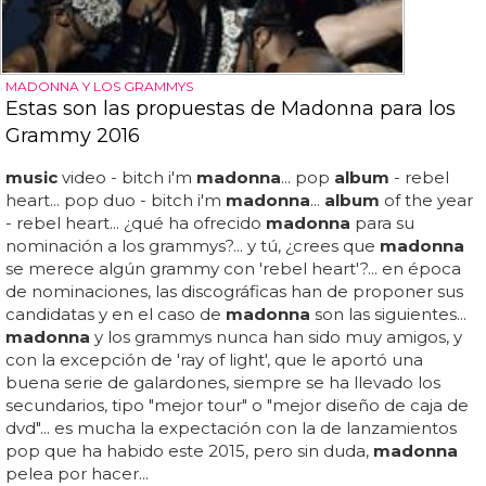
MADONNA Y LOS GRAMMYS
Estas son las propuestas de Madonna para los
Grammy 2016
music
video - bitch i'm
madonna
... pop
album
- rebel
heart... pop duo - bitch i'm
madonna
...
album
of the year
- rebel heart... ¿qué ha ofrecido
madonna
para su
nominación a los grammys?... y tú, ¿crees que
madonna
se merece algún grammy con 'rebel heart'?... en época
de nominaciones, las discográficas han de proponer sus
candidatas y en el caso de
madonna
son las siguientes...
madonna
y los grammys nunca han sido muy amigos, y
con la excepción de 'ray of light', que le aportó una
buena serie de galardones, siempre se ha llevado los
secundarios, tipo "mejor tour" o "mejor diseño de caja de
dvd"... es mucha la expectación con la de lanzamientos
pop que ha habido este 2015, pero sin duda,
madonna
pelea por hacer...