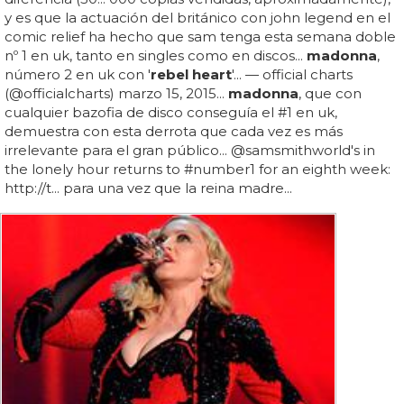
y es que la actuación del británico con john legend en el
comic relief ha hecho que sam tenga esta semana doble
nº 1 en uk, tanto en singles como en discos...
madonna
,
número 2 en uk con '
rebel heart
'... — official charts
(@officialcharts) marzo 15, 2015...
madonna
, que con
cualquier bazofia de disco conseguía el #1 en uk,
demuestra con esta derrota que cada vez es más
irrelevante para el gran público... @samsmithworld's in
the lonely hour returns to #number1 for an eighth week:
http://t... para una vez que la reina madre...