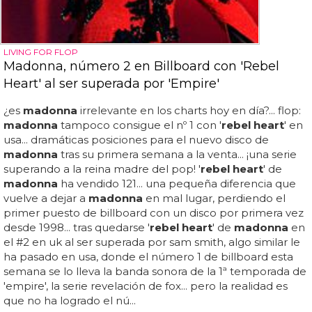
LIVING FOR FLOP
Madonna, número 2 en Billboard con 'Rebel
Heart' al ser superada por 'Empire'
¿es
madonna
irrelevante en los charts hoy en día?... flop:
madonna
tampoco consigue el nº 1 con '
rebel heart
' en
usa... dramáticas posiciones para el nuevo disco de
madonna
tras su primera semana a la venta... ¡una serie
superando a la reina madre del pop! '
rebel heart
' de
madonna
ha vendido 121... una pequeña diferencia que
vuelve a dejar a
madonna
en mal lugar, perdiendo el
primer puesto de billboard con un disco por primera vez
desde 1998... tras quedarse '
rebel heart
' de
madonna
en
el #2 en uk al ser superada por sam smith, algo similar le
ha pasado en usa, donde el número 1 de billboard esta
semana se lo lleva la banda sonora de la 1ª temporada de
'empire', la serie revelación de fox... pero la realidad es
que no ha logrado el nú...