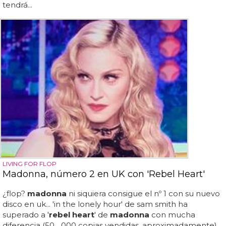
tendrá...
LIVING FOR FLOP
Madonna, número 2 en UK con 'Rebel Heart'
¿flop?
madonna
ni siquiera consigue el nº 1 con su nuevo
disco en uk... 'in the lonely hour' de sam smith ha
superado a '
rebel heart
' de
madonna
con mucha
diferencia (50... 000 copias vendidas, aproximadamente),