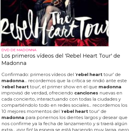
DVD DE MADONNA
Los primeros vídeos del 'Rebel Heart Tour' de
Madonna
Confirmado: primeros vídeos del ‘
rebel heart
tour’ de
madonna
... recordemos que la crítica se rindió ante este
'
rebel heart
tour', el primer show en el que
madonna
improvisó de verdad, ofreciendo
canciones
nuevas en
cada concierto, interactuando con todas la ciudades y
compartiéndolo todo en redes sociales... recordemos los
10 mejores momentos del '
rebel heart
tour' de
madonna
para ponernos los dientes largos y desear que
nos confirme ya la fecha de lanzamiento y si traerá algún
extra... ¡por fin! la espera se está haciendo muy larga, pero