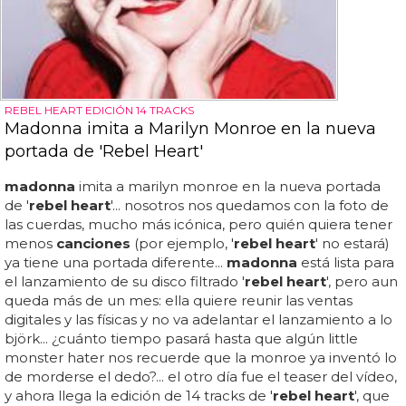
REBEL HEART EDICIÓN 14 TRACKS
Madonna imita a Marilyn Monroe en la nueva
portada de 'Rebel Heart'
madonna
imita a marilyn monroe en la nueva portada
de '
rebel heart
'... nosotros nos quedamos con la foto de
las cuerdas, mucho más icónica, pero quién quiera tener
menos
canciones
(por ejemplo, '
rebel heart
' no estará)
ya tiene una portada diferente...
madonna
está lista para
el lanzamiento de su disco filtrado '
rebel heart
', pero aun
queda más de un mes: ella quiere reunir las ventas
digitales y las físicas y no va adelantar el lanzamiento a lo
björk... ¿cuánto tiempo pasará hasta que algún little
monster hater nos recuerde que la monroe ya inventó lo
de morderse el dedo?... el otro día fue el teaser del vídeo,
y ahora llega la edición de 14 tracks de '
rebel heart
', que