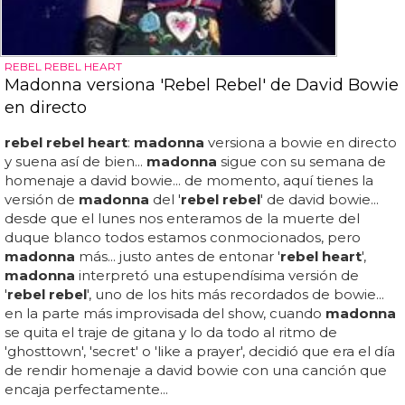
REBEL REBEL HEART
Madonna versiona 'Rebel Rebel' de David Bowie
en directo
rebel rebel heart
:
madonna
versiona a bowie en directo
y suena así de bien...
madonna
sigue con su semana de
homenaje a david bowie... de momento, aquí tienes la
versión de
madonna
del '
rebel rebel
' de david bowie...
desde que el lunes nos enteramos de la muerte del
duque blanco todos estamos conmocionados, pero
madonna
más... justo antes de entonar '
rebel heart
',
madonna
interpretó una estupendísima versión de
'
rebel rebel
', uno de los hits más recordados de bowie...
en la parte más improvisada del show, cuando
madonna
se quita el traje de gitana y lo da todo al ritmo de
'ghosttown', 'secret' o 'like a prayer', decidió que era el día
de rendir homenaje a david bowie con una canción que
encaja perfectamente...