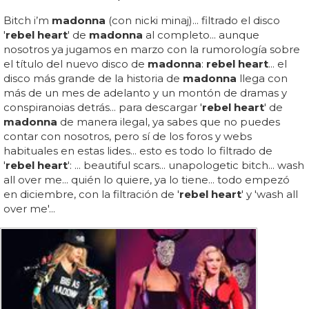
Bitch i’m
madonna
(con nicki minaj)... filtrado el disco
'
rebel heart
' de
madonna
al completo... aunque
nosotros ya jugamos en marzo con la rumorología sobre
el título del nuevo disco de
madonna
:
rebel heart
... el
disco más grande de la historia de
madonna
llega con
más de un mes de adelanto y un montón de dramas y
conspiranoias detrás... para descargar '
rebel heart
' de
madonna
de manera ilegal, ya sabes que no puedes
contar con nosotros, pero sí de los foros y webs
habituales en estas lides... esto es todo lo filtrado de
'
rebel heart
': ... beautiful scars... unapologetic bitch... wash
all over me... quién lo quiere, ya lo tiene... todo empezó
en diciembre, con la filtración de '
rebel heart
' y 'wash all
over me'...