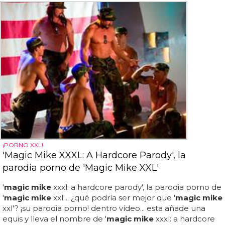
¡PORNO XXL!
'Magic Mike XXXL: A Hardcore Parody', la
parodia porno de 'Magic Mike XXL'
'
magic mike
xxxl: a hardcore parody', la parodia porno de
'
magic mike
xxl'... ¿qué podría ser mejor que '
magic mike
xxl'? ¡su parodia porno! dentro vídeo... esta añade una
equis y lleva el nombre de '
magic mike
xxxl: a hardcore