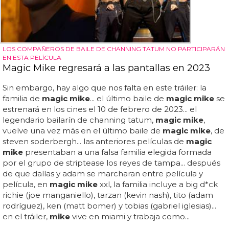
LOS COMPAÑEROS DE BAILE DE CHANNING TATUM NO PARTICIPARÁN
EN ESTA PELÍCULA
Magic Mike regresará a las pantallas en 2023
Sin embargo, hay algo que nos falta en este tráiler: la
familia de
magic mike
... el último baile de
magic mike
se
estrenará en los cines el 10 de febrero de 2023... el
legendario bailarín de channing tatum,
magic mike
,
vuelve una vez más en el último baile de
magic mike
, de
steven soderbergh... las anteriores películas de
magic
mike
presentaban a una falsa familia elegida formada
por el grupo de striptease los reyes de tampa... después
de que dallas y adam se marcharan entre película y
película, en
magic mike
xxl, la familia incluye a big d*ck
richie (joe manganiello), tarzan (kevin nash), tito (adam
rodríguez), ken (matt bomer) y tobias (gabriel iglesias)...
en el tráiler,
mike
vive en miami y trabaja como...