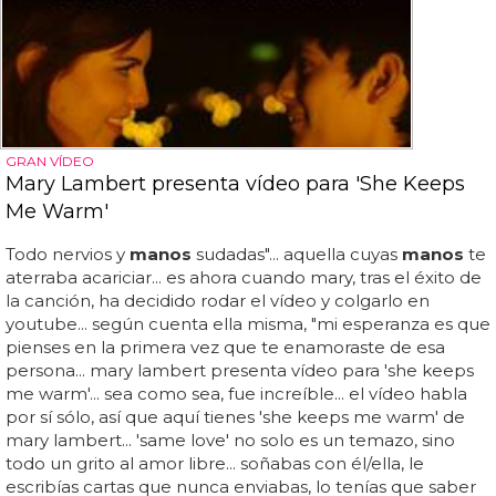
GRAN VÍDEO
Mary Lambert presenta vídeo para 'She Keeps
Me Warm'
Todo nervios y
manos
sudadas"... aquella cuyas
manos
te
aterraba acariciar... es ahora cuando mary, tras el éxito de
la canción, ha decidido rodar el vídeo y colgarlo en
youtube... según cuenta ella misma, "mi esperanza es que
pienses en la primera vez que te enamoraste de esa
persona... mary lambert presenta vídeo para 'she keeps
me warm'... sea como sea, fue increíble... el vídeo habla
por sí sólo, así que aquí tienes 'she keeps me warm' de
mary lambert... 'same love' no solo es un temazo, sino
todo un grito al amor libre... soñabas con él/ella, le
escribías cartas que nunca enviabas, lo tenías que saber