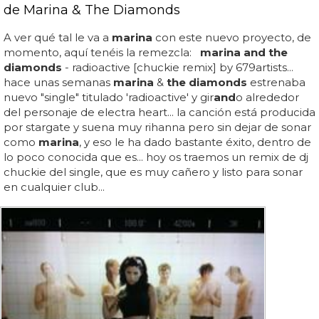
de Marina & The Diamonds
A ver qué tal le va a
marina
con este nuevo proyecto, de
momento, aquí tenéis la remezcla:
marina and the
diamonds
- radioactive [chuckie remix] by 679artists...
hace unas semanas
marina
&
the diamonds
estrenaba
nuevo "single" titulado 'radioactive' y gir
and
o alrededor
del personaje de electra heart... la canción está producida
por stargate y suena muy rihanna pero sin dejar de sonar
como
marina
, y eso le ha dado bastante éxito, dentro de
lo poco conocida que es... hoy os traemos un remix de dj
chuckie del single, que es muy cañero y listo para sonar
en cualquier club...