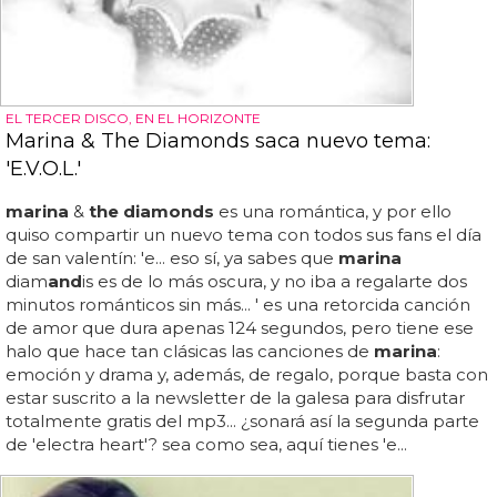
EL TERCER DISCO, EN EL HORIZONTE
Marina & The Diamonds saca nuevo tema:
'E.V.O.L.'
marina
&
the diamonds
es una romántica, y por ello
quiso compartir un nuevo tema con todos sus fans el día
de san valentín: 'e... eso sí, ya sabes que
marina
diam
and
is es de lo más oscura, y no iba a regalarte dos
minutos románticos sin más... ' es una retorcida canción
de amor que dura apenas 124 segundos, pero tiene ese
halo que hace tan clásicas las canciones de
marina
:
emoción y drama y, además, de regalo, porque basta con
estar suscrito a la newsletter de la galesa para disfrutar
totalmente gratis del mp3... ¿sonará así la segunda parte
de 'electra heart'? sea como sea, aquí tienes 'e...