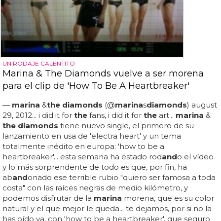
UN RODAJE CALENTITO
Marina & The Diamonds vuelve a ser morena
para el clip de 'How To Be A Heartbreaker'
—
marina
&
the diamonds
(@
marina
s
diamonds
) august
29, 2012... i did it for
the
fans, i did it for
the
art...
marina
&
the diamonds
tiene nuevo single, el primero de su
lanzamiento en usa de 'electra heart' y un tema
totalmente inédito en europa: 'how to be a
heartbreaker'... esta semana ha estado rod
and
o el vídeo
y lo más sorprendente de todo es que, por fin, ha
ab
and
onado ese terrible rubio "quiero ser famosa a toda
costa" con las raíces negras de medio kilómetro, y
podemos disfrutar de la
marina
morena, que es su color
natural y el que mejor le queda... te dejamos, por si no la
has oído ya, con 'how to be a heartbreaker', que seguro