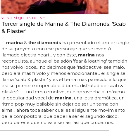
Y ESTE SÍ QUE ES BUENO
Tercer single de Marina & The Diamonds: 'Scab
& Plaster'
marina
&
the diamonds
ha presentado el tercer single
de su proyecto con ese personaje que se inventó
llamado electra heart... y con éste,
marina
nos
reconquista, aunque el baladón 'fear & loathing' también
nos volvió locos... no decimos que 'radioactive' sea malo,
pero era más frívolo y menos emocionante... el single se
llama 'scab & plaster' y es el tema más parecido a lo que
era su primer e impecable álbum... disfrutad de 'scab &
plaster': ... un tema emotivo, que aprovecha al máximo
la peculiaridad vocal de
marina
, una letra dramática, un
ritmo pop muy bailable sin dejar de ser un tema con
alma... ahora toca saber cual es el siguiente movimiento
de la compositora, que debería ser el segundo disco,
pero parece que no va a ser así, así que crucemos...