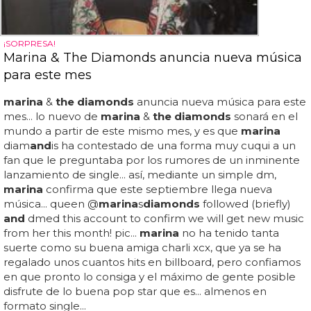
¡SORPRESA!
Marina & The Diamonds anuncia nueva música
para este mes
marina
&
the diamonds
anuncia nueva música para este
mes... lo nuevo de
marina
&
the diamonds
sonará en el
mundo a partir de este mismo mes, y es que
marina
diam
and
is ha contestado de una forma muy cuqui a un
fan que le preguntaba por los rumores de un inminente
lanzamiento de single... así, mediante un simple dm,
marina
confirma que este septiembre llega nueva
música... queen @
marina
s
diamonds
followed (briefly)
and
dmed this account to confirm we will get new music
from her this month! pic...
marina
no ha tenido tanta
suerte como su buena amiga charli xcx, que ya se ha
regalado unos cuantos hits en billboard, pero confiamos
en que pronto lo consiga y el máximo de gente posible
disfrute de lo buena pop star que es... almenos en
formato single...