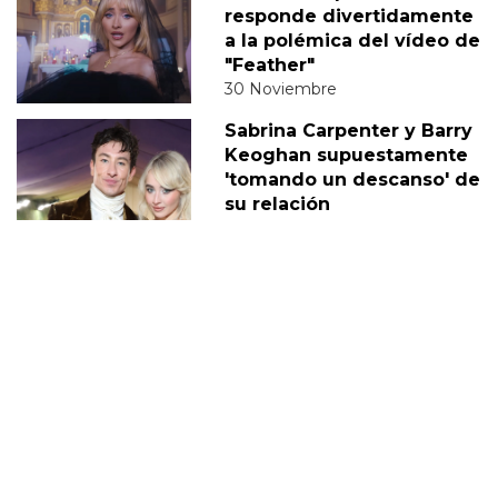
responde divertidamente
a la polémica del vídeo de
"Feather"
30 Noviembre
Sabrina Carpenter y Barry
Keoghan supuestamente
'tomando un descanso' de
su relación
05 Diciembre
DERECHOS TRANS
SABRINA
VMAS
MTV VMAS 2018
VMAS 2017 ACTUACIONES
MENSAJE DEL REY