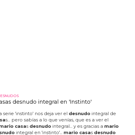
DESNUDOS
sas desnudo integral en 'Instinto'
 serie 'instinto' nos deja ver el
desnudo
integral de
sa
s... pero sabías a lo que venías, que es a ver el
mario casa
s
desnudo
integral... y es gracias a
mario
snudo
integral en 'instinto'...
mario casa
s
desnudo