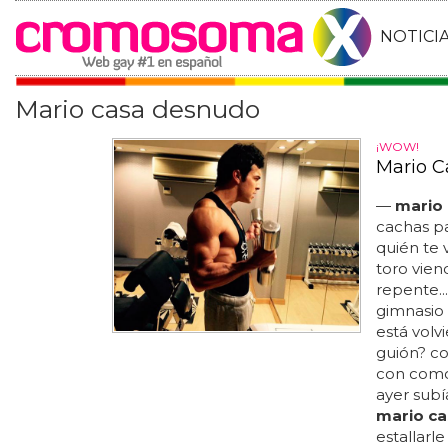
NOTICI
Mario casa desnudo
¡WOW!
Mario Ca
—
mario
cachas par
quién te 
toro vie
repente..
gimnasio 
está volv
guión? c
con como 
ayer subí
mario ca
estallarl