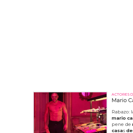
ACTORES 
Mario Ca
Rabazo: la
mario ca
pene de
casa
s
de