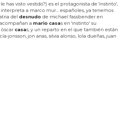
e has visto vestido?) es el protagonista de 'instinto',
 interpreta a marco mur... españoles, ya tenemos
atria del
desnudo
de michael fassbender en
.. acompañan a
mario casa
s en 'instinto' su
 óscar
casa
s, y un reparto en el que también están
cía-jonsson, jon arias, silvia alonso, lola dueñas, juan
to, miryam gallego, elvira mínguez, álex gadea y
uentes... ¡a jugar!...
PELAR
y Mario Vaquerizo juntos en el nuevo
 de Aurgi
y
mario
vaquerizo... ¡oh, no! ¡rebeca +
mario
 en un anuncio!... rebeca y
mario
vaquerizo juntos
vo anuncio de aurgi... ¿ya estás preparado para ver a
mario
vaquerizo juntos cantando 'aquí y ahora' en
o gay? lo harán y lo sabes... muy duro de pelar es el
que descubrimos anoche, con una conjunción de
slumbrantes: el nuevo anuncio de aurgi con rebeca
aquerizo... aurgi nos vende este nuevo "trabajo"
 spot que dará mucho que hablar y bailar con su