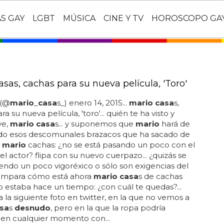
AS GAY
LGBT
MÚSICA
CINE Y TV
HOROSCOPO GA
sas, cachas para su nueva película, 'Toro'
(@
mario
_
casa
s_) enero 14, 2015...
mario casa
s,
a su nueva película, 'toro'... quién te ha visto y
ve,
mario casa
s... y suponemos que
mario
hará de
ndo esos descomunales brazacos que ha sacado de
.
mario
cachas: ¿no se está pasando un poco con el
el actor? flipa con su nuevo cuerpazo... ¿quizás se
iendo un poco vigoréxico o sólo son exigencias del
ompara cómo está ahora
mario casa
s de cachas
estaba hace un tiempo: ¿con cuál te quedas?...
a la siguiente foto en twitter, en la que no vemos a
sa
s
desnudo
, pero en la que la ropa podría
e en cualquier momento con...