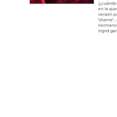
(¿cuándo l
en la que
versión p
'shame'.
hermano
ingrid gar
diego bot
mario
la f
DURO DE 
Rebeca 
anuncio
Rebeca 
vaquerizo
en el nue
rebeca y
el orgull
anuncio 
astros de
y
mario
v
como "un