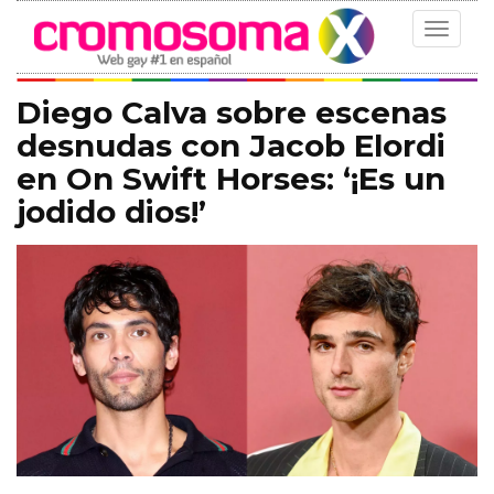
Toggle
navigat
Diego Calva sobre escenas
desnudas con Jacob Elordi
en On Swift Horses: ‘¡Es un
jodido dios!’