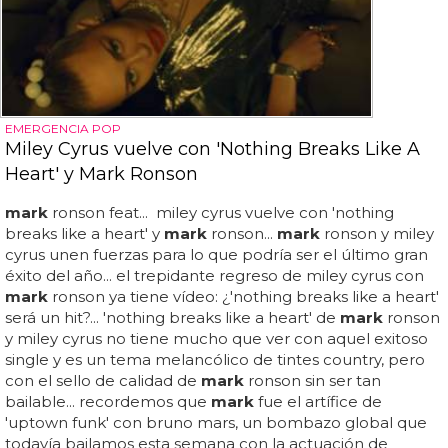
EMERGENCIA POP
Miley Cyrus vuelve con 'Nothing Breaks Like A
Heart' y Mark Ronson
mark
ronson feat... miley cyrus vuelve con 'nothing
breaks like a heart' y
mark
ronson...
mark
ronson y miley
cyrus unen fuerzas para lo que podría ser el último gran
éxito del año... el trepidante regreso de miley cyrus con
mark
ronson ya tiene vídeo: ¿'nothing breaks like a heart'
será un hit?... 'nothing breaks like a heart' de
mark
ronson
y miley cyrus no tiene mucho que ver con aquel exitoso
single y es un tema melancólico de tintes country, pero
con el sello de calidad de
mark
ronson sin ser tan
bailable... recordemos que
mark
fue el artífice de
'uptown funk' con bruno mars, un bombazo global que
todavía bailamos esta semana con la actuación de