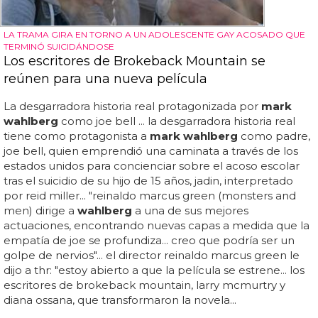
LA TRAMA GIRA EN TORNO A UN ADOLESCENTE GAY ACOSADO QUE
TERMINÓ SUICIDÁNDOSE
Los escritores de Brokeback Mountain se
reúnen para una nueva película
La desgarradora historia real protagonizada por
mark
wahlberg
como joe bell ... la desgarradora historia real
tiene como protagonista a
mark wahlberg
como padre,
joe bell, quien emprendió una caminata a través de los
estados unidos para concienciar sobre el acoso escolar
tras el suicidio de su hijo de 15 años, jadin, interpretado
por reid miller... "reinaldo marcus green (monsters and
men) dirige a
wahlberg
a una de sus mejores
actuaciones, encontrando nuevas capas a medida que la
empatía de joe se profundiza... creo que podría ser un
golpe de nervios"... el director reinaldo marcus green le
dijo a thr: "estoy abierto a que la película se estrene... los
escritores de brokeback mountain, larry mcmurtry y
diana ossana, que transformaron la novela...