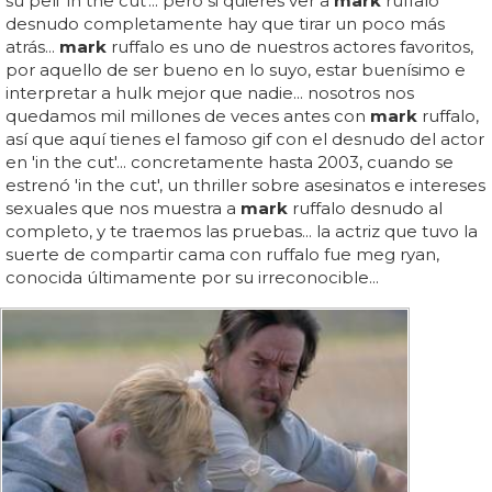
su peli 'in the cut'... pero si quieres ver a
mark
ruffalo
desnudo completamente hay que tirar un poco más
atrás...
mark
ruffalo es uno de nuestros actores favoritos,
por aquello de ser bueno en lo suyo, estar buenísimo e
interpretar a hulk mejor que nadie... nosotros nos
quedamos mil millones de veces antes con
mark
ruffalo,
así que aquí tienes el famoso gif con el desnudo del actor
en 'in the cut'... concretamente hasta 2003, cuando se
estrenó 'in the cut', un thriller sobre asesinatos e intereses
sexuales que nos muestra a
mark
ruffalo desnudo al
completo, y te traemos las pruebas... la actriz que tuvo la
suerte de compartir cama con ruffalo fue meg ryan,
conocida últimamente por su irreconocible...