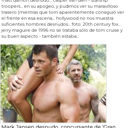
matt damon desnudo... casper van dien - starship
troopers... en su apogeo, y pudimos ver su maravilloso
trasero (mientras que tom aparentemente consiguió ver
el frente en esa escena... hollywood no nos muestra
suficientes hombres desnudos... foto: 20th century fox...
jerry maguire de 1996 no se trataba sólo de tom cruise y
su buen aspecto - también estaba...
Mark Jansen desnudo, concursante de 'Gran