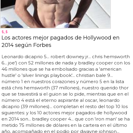
$_$
Los actores mejor pagados de Hollywood en
2014 según Forbes
Leonardo dicaprio 5... robert downey jr... chris hemsworth
6... joe') con 52 millones de nada y bradley cooper con los
46 millones que se ha embolsado gracias a 'american
hustle' o 'silver linings playbook'... christian bale 9...
número 1 en nuestros corazones y número 5 en la lista
está chris hemsworth (37 millones), nuestro querido thor
que se travestirá si el guion se lo pide, mientras que en el
número 4 está el eterno aspirante al oscar, leonardo
dicaprio (39 millones)... completan el resto del top 10 los
siguientes: y los 10 actores mejor pagados de hollywood
en 2014 son... bradley cooper 4... que con 'iron man' se ha
metido 75 millones de dólares en la cartera en el último
año, acompañado en el podio por dwayne johnson...