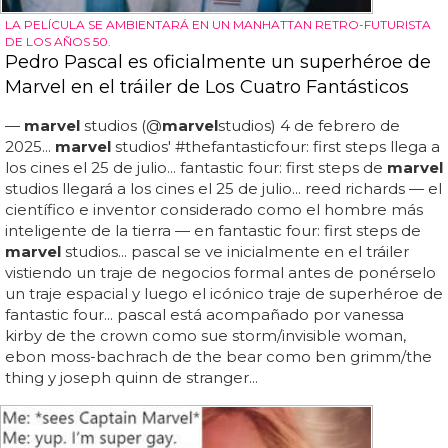
LA PELÍCULA SE AMBIENTARÁ EN UN MANHATTAN RETRO-FUTURISTA
DE LOS AÑOS 50.
Pedro Pascal es oficialmente un superhéroe de
Marvel en el tráiler de Los Cuatro Fantásticos
—
marvel
studios (@
marvel
studios) 4 de febrero de
2025...
marvel
studios' #thefantasticfour: first steps llega a
los cines el 25 de julio... fantastic four: first steps de
marvel
studios llegará a los cines el 25 de julio... reed richards — el
científico e inventor considerado como el hombre más
inteligente de la tierra — en fantastic four: first steps de
marvel
studios... pascal se ve inicialmente en el tráiler
vistiendo un traje de negocios formal antes de ponérselo
un traje espacial y luego el icónico traje de superhéroe de
fantastic four... pascal está acompañado por vanessa
kirby de the crown como sue storm/invisible woman,
ebon moss-bachrach de the bear como ben grimm/the
thing y joseph quinn de stranger...