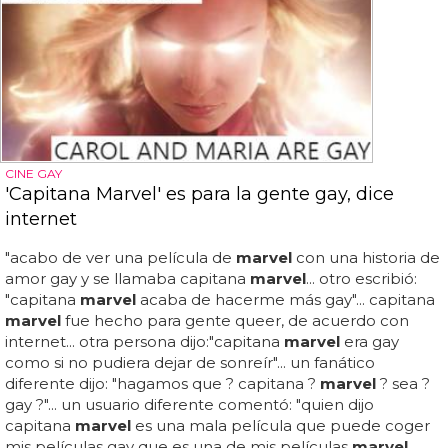
CINE GAY
'Capitana Marvel' es para la gente gay, dice
internet
"acabo de ver una película de
marvel
con una historia de
amor gay y se llamaba capitana
marvel
... otro escribió:
"capitana
marvel
acaba de hacerme más gay"... capitana
marvel
fue hecho para gente queer, de acuerdo con
internet... otra persona dijo:"capitana
marvel
era gay
como si no pudiera dejar de sonreír"... un fanático
diferente dijo: "hagamos que ? capitana ?
marvel
? sea ?
gay ?"... un usuario diferente comentó: "quien dijo
capitana
marvel
es una mala película que puede coger
mis películas gay que es una de mis películas
marvel