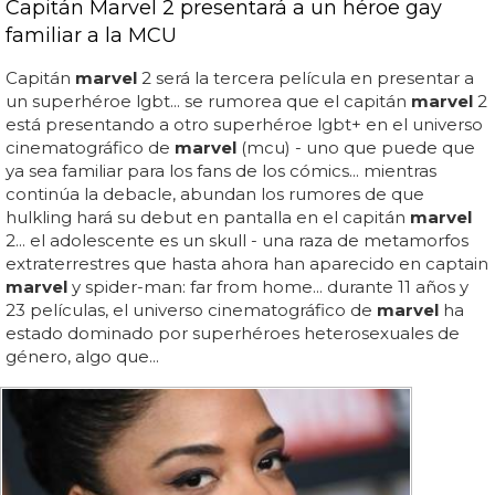
Capitán Marvel 2 presentará a un héroe gay
familiar a la MCU
Capitán
marvel
2 será la tercera película en presentar a
un superhéroe lgbt... se rumorea que el capitán
marvel
2
está presentando a otro superhéroe lgbt+ en el universo
cinematográfico de
marvel
(mcu) - uno que puede que
ya sea familiar para los fans de los cómics... mientras
continúa la debacle, abundan los rumores de que
hulkling hará su debut en pantalla en el capitán
marvel
2... el adolescente es un skull - una raza de metamorfos
extraterrestres que hasta ahora han aparecido en captain
marvel
y spider-man: far from home... durante 11 años y
23 películas, el universo cinematográfico de
marvel
ha
estado dominado por superhéroes heterosexuales de
género, algo que...