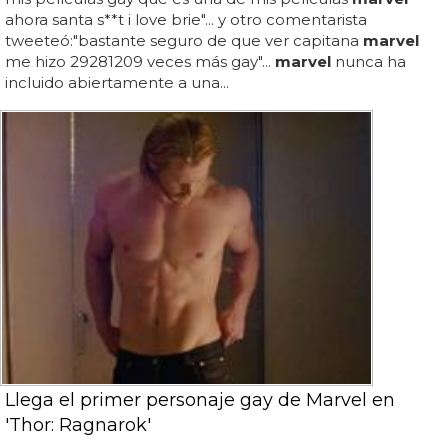
ahora santa s**t i love brie"... y otro comentarista
tweeteó:"bastante seguro de que ver capitana
marvel
me hizo 29281209 veces más gay"...
marvel
nunca ha
incluido abiertamente a una...
Llega el primer personaje gay de Marvel en
'Thor: Ragnarok'