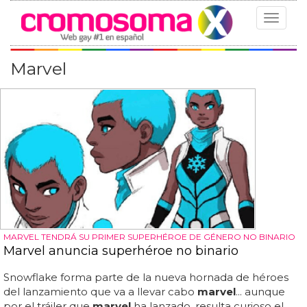
Toggle
navigat
Marvel
MARVEL TENDRÁ SU PRIMER SUPERHÉROE DE GÉNERO NO BINARIO
Marvel anuncia superhéroe no binario
Snowflake forma parte de la nueva hornada de héroes
del lanzamiento que va a llevar cabo
marvel
... aunque
por el tráiler que
marvel
ha lanzado, resulta curioso el