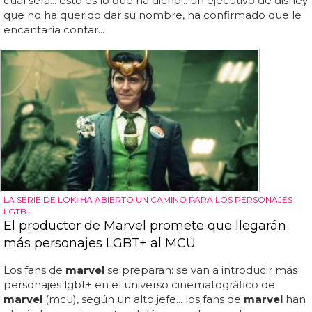
cuál será... esto es lo que ha dicho... un ejecutivo de disney
que no ha querido dar su nombre, ha confirmado que le
encantaría contar...
LA SERIE DE LOKI HA ABIERTO UN CAMINO PARA LOS PERSONAJES
LGTB+
El productor de Marvel promete que llegarán
más personajes LGBT+ al MCU
Los fans de
marvel
se preparan: se van a introducir más
personajes lgbt+ en el universo cinematográfico de
marvel
(mcu), según un alto jefe... los fans de
marvel
han