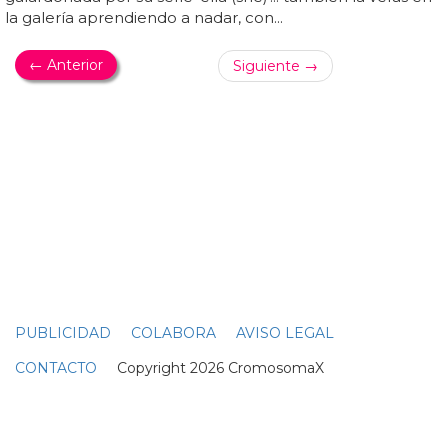
GAYS DESNUDOS
Míster Gay Pride España 2016: Cándido Arteaga
desnudo
Ya tenemos sucesor oficial para francisco pérez, míster
gay pride españa
2015
... dentro de la programación del
orgullo lgbt
madrid
2016 no podía faltar el certamen
para elegir al gay más guapo de españa, que este año
llegaba a su novena edición... cándido arteaga tiene 26
años, es enfermero y venía como míster gay pride
tenerife, aunque nació en la gomera... ¡enhorabuena,