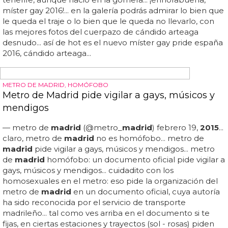
I'LL BE THERE!
Chic y Nile Rodgers en concierto en Madrid este
verano
— live nation españa (@livenationes) mayo 7,
2015
...
compra ya: preventa para el conciertazo en
madrid
de
chic + nile rodgers... el concierto se celebrará en el real
jardín botánico alfonso xiii, en la universidad complutense
de
madrid
... ¡chic ft nile rodgers en
madrid
el 2 de julio!