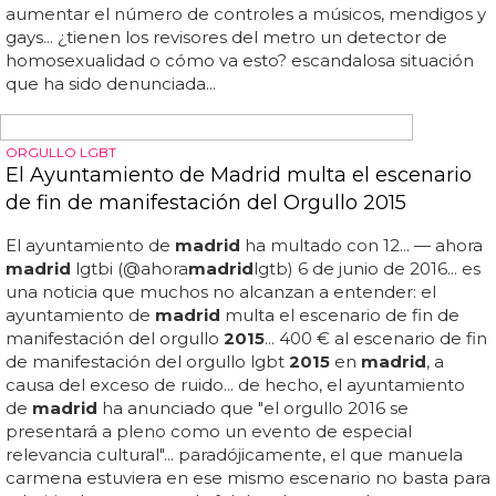
preventa exclusiva live nation el 11/05 en http://t... planazo
para el próximo 2 de julio entre las festividades del
orgullo gay de
madrid
: ¡chic y nile rodgers en concierto
en
madrid
este verano! el músico vuelve con la banda y
pasará por españa dentro del festival madgarden para
repasar clásicos y cantar su nuevo tema 'i'll be there'...
co/q9pryjw9n8 pic... ya puedes en livenation comprar
entradas para el concierto de chic y nile...