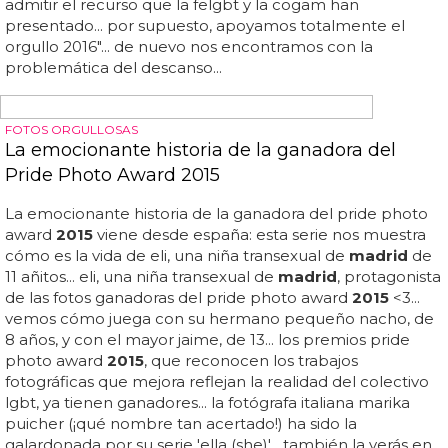
JONAS SULZBACH DESNUDO
Jonas Sulzbach desnudo y masturbándose, Mr
Brasil y concursante de Gran Hermano
Pillada enorme al
mister
brasil y ganador de gran
hermano jonas sulzbach... entra aquí y disfruta de
mister
brasil desnudo y masturbándose en la webcam... hay
pocas cosas que hagan a un hombre más buenorro que
ser
mister
brasil, estar musculado y acabar de ganar gran
hermano... aunque esta vez le han pillado desnudo y con
las manos en la masa... el futbolista mexicano ever
guzmán, pillado desnudo masturbándose... la historia es
lo más básico que te puedes echar a la cara: chico que se
desnuda y se masturba en la webcam y la chica lo graba
y lo comparte... así es jonas sulzbach, un brasileño que
empezó su carrera meteórica en 2010 y que se ha
convertido en toda una estrella por méritos propios...