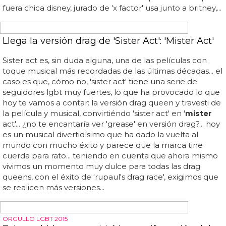
Madrid en el Coca-Cola Music Experience 2015
Confirmado concierto de demi lovato en
madrid
en el
coca-cola music experience
2015
... ¿sonará también su
'let it go' de 'frozen'? puedes comprar tu entrada para el
concierto de demi lovato en
madrid
aquí... ella te lo
confirma en vídeo: ¡concierto de demi lovato en españa
este año! ¿irás o no?... ¡corre que están baratitas!... anótalo
ya en tu calendario y que no se te pase: 16 de octubre en
el barclaycard center de
madrid
, concierto de demi
lovato en españa... la cantante de 'heart attack' visitará
por fin en nuestro país con su directo dentro de la quinta
edición del festival coca-cola music experience... la que
fuera chica disney, jurado de 'x factor' usa junto a britney,...