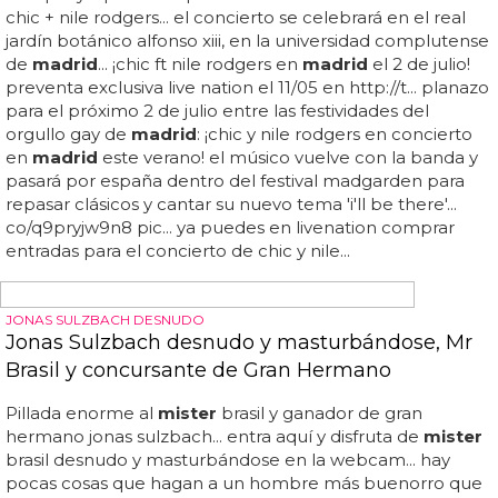
orgullo gay
madrid 2015
en directo por primera vez...
este sábado por la tarde tele
madrid
emitirá una edición
especial del programa 'aquí en
madrid
', el magacín que
presentan maría gracia y goyo gonzález, dedicado al
orgullo gay
madrid 2015
y retransmitiendo en directo la
manifestación... cristina cifuentes está a tope para
demostrar su apoyo al colectivo lgbt, pese a las críticas
que recibe por formar parte del pp, ese partido político
homófobo... si no puedes ir, ya sabes dónde seguirlo... la
tele se está volviendo loca... ¿cómo te quedas? toros...