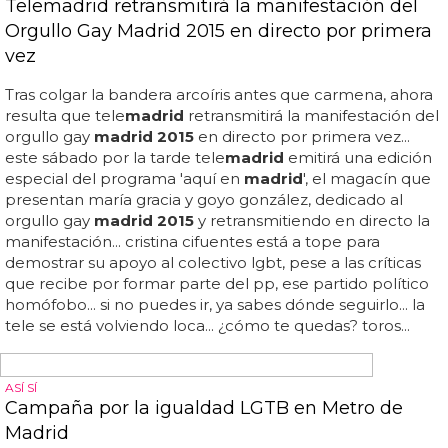
Llega la versión drag de 'Sister Act': 'Mister Act'
Sister act es, sin duda alguna, una de las películas con
toque musical más recordadas de las últimas décadas... el
caso es que, cómo no, 'sister act' tiene una serie de
seguidores lgbt muy fuertes, lo que ha provocado lo que
hoy te vamos a contar: la versión drag queen y travesti de
la película y musical, convirtiéndo 'sister act' en '
mister
act'... ¿no te encantaría ver 'grease' en versión drag?... hoy
es un musical divertidísimo que ha dado la vuelta al
mundo con mucho éxito y parece que la marca tine
cuerda para rato... teniendo en cuenta que ahora mismo
vivimos un momento muy dulce para todas las drag
queens, con el éxito de 'rupaul's drag race', exigimos que
se realicen más versiones...