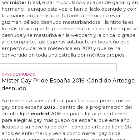
ASÍ SÍ
Campaña por la igualdad LGTB en Metro de
Madrid
— metro de
madrid
(@metro_
madrid
) abril 7,
2015
... —
arcopoli (@arcopoli) abril 7,
2015
... próxima estación,
diversidad: 1ª campaña por la igualdad lgtb en metro de
madrid
... fue presentada ayer en la estación de
embajadores junto a representantes de arcópoli, cogam
y colega
madrid
... después de la desagradabe polémica
homófoba del metro de
madrid
, hoy aplaudimos el
lanzamiento de una campaña lgtb que podremos ver en
sus estaciones durante este mes... solo faltaría que
inauguraran una nueva estación llamada diversidad, ¿no?...
agradecemos a @metro_
madrid
el apoyo y el trabajo
conjunto para sacar adelante esta idea... "por la igualdad
real de lesbianas, gais, transexuales y bisexuales" es el...