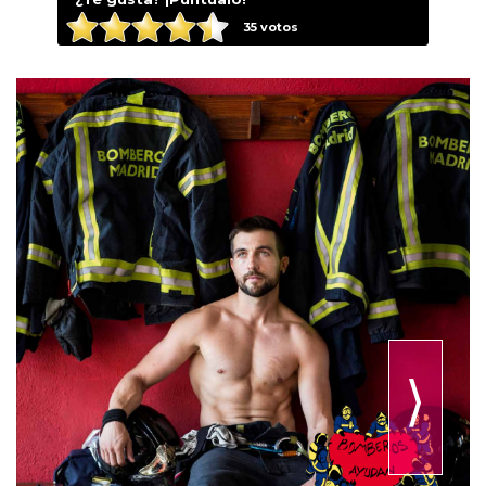
35
votos
⟩